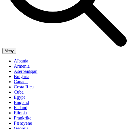
Meny
Albania
Armenia
Aserbajdsjan
Bulgaria
Canada
Costa Rica
Cuba
Egypt
England
Estland
Etiopia
Frankrike
Færøyene
Georgia