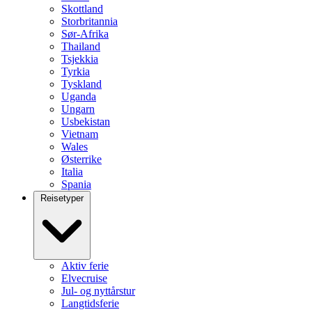
Skottland
Storbritannia
Sør-Afrika
Thailand
Tsjekkia
Tyrkia
Tyskland
Uganda
Ungarn
Usbekistan
Vietnam
Wales
Østerrike
Italia
Spania
Reisetyper
Aktiv ferie
Elvecruise
Jul- og nyttårstur
Langtidsferie