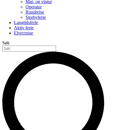
Mat- og vintur
Operatur
Rundreise
Storbyferie
Langtidsferie
Aktiv ferie
Elvecruise
Søk