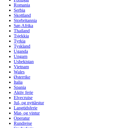
Romania
Serbia
Skottland
Storbritannia
Sør-Afrika
Thailand
Tsjekkia
Tyrkia
Tyskland
Uganda
Ungarn
Usbekistan
Vietnam
Wales
Østerrike
Italia
Spania
Aktiv ferie
Elvecruise
Jul- og nyttårstur
Langtidsferie
Mat- og vintur
Operatur
Rundreise