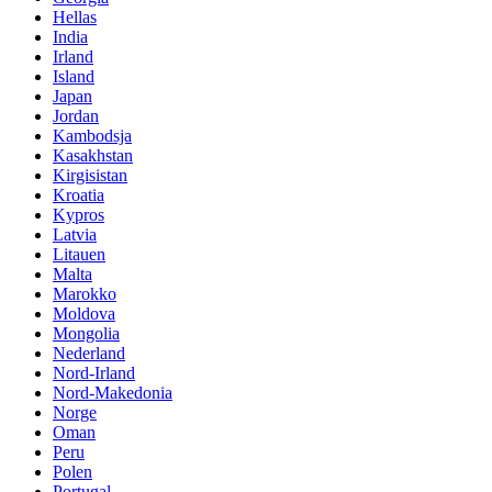
Hellas
India
Irland
Island
Japan
Jordan
Kambodsja
Kasakhstan
Kirgisistan
Kroatia
Kypros
Latvia
Litauen
Malta
Marokko
Moldova
Mongolia
Nederland
Nord-Irland
Nord-Makedonia
Norge
Oman
Peru
Polen
Portugal