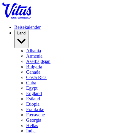
Reisekalender
Land
Albania
Armenia
Aserbajdsjan
Bulgaria
Canada
Costa Rica
Cuba
Egypt
England
Estland
Etiopia
Frankrike
Færøyene
Georgia
Hellas
India