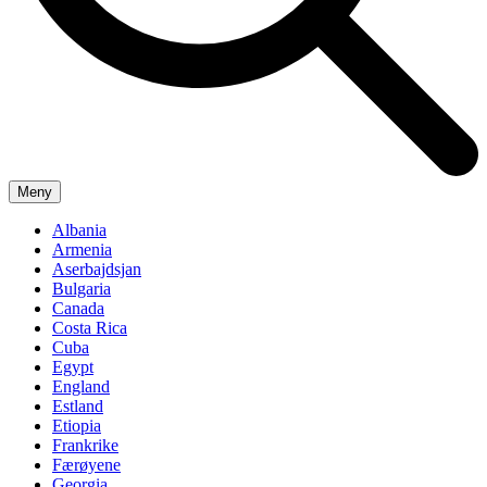
Meny
Albania
Armenia
Aserbajdsjan
Bulgaria
Canada
Costa Rica
Cuba
Egypt
England
Estland
Etiopia
Frankrike
Færøyene
Georgia