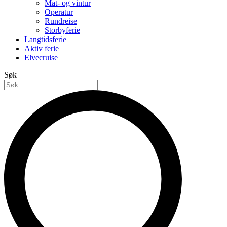
Mat- og vintur
Operatur
Rundreise
Storbyferie
Langtidsferie
Aktiv ferie
Elvecruise
Søk