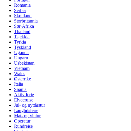
Romania
Serbia
Skottland
Storbritannia
Sør-Afrika
Thailand
Tsjekkia
Tyrkia
Tyskland
Uganda
Ungarn
Usbekistan
Vietnam
Wales
Østerrike
Italia
Spania
Aktiv ferie
Elvecruise
Jul- og nyttårstur
Langtidsferie
Mat- og vintur
Operatur
Rundreise