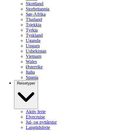
Skottland
Storbritannia
Sør-Afrika
Thailand
Tsjekkia
Tyrkia
Tyskland
Uganda
Ungarn
Usbekistan
Vietnam
Wales
Østerrike
Italia
Spania
Reisetyper
Aktiv ferie
Elvecruise
Jul- og nyttårstur
Langtidsferie