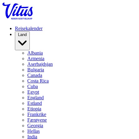
Reisekalender
Land
Albania
Armenia
Aserbajdsjan
Bulgaria
Canada
Costa Rica
Cuba
Egypt
England
Estland
Etiopia
Frankrike
Færøyene
Georgia
Hellas
India