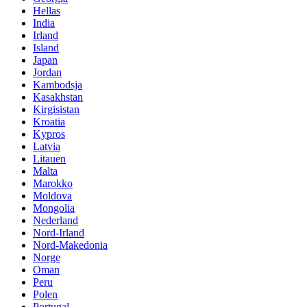
Hellas
India
Irland
Island
Japan
Jordan
Kambodsja
Kasakhstan
Kirgisistan
Kroatia
Kypros
Latvia
Litauen
Malta
Marokko
Moldova
Mongolia
Nederland
Nord-Irland
Nord-Makedonia
Norge
Oman
Peru
Polen
Portugal