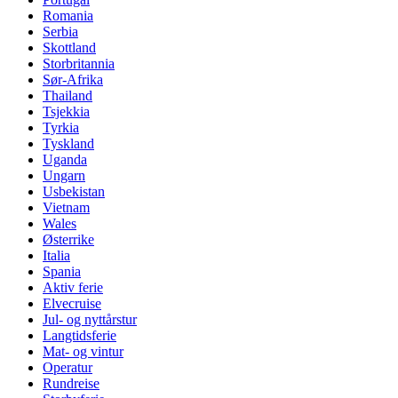
Romania
Serbia
Skottland
Storbritannia
Sør-Afrika
Thailand
Tsjekkia
Tyrkia
Tyskland
Uganda
Ungarn
Usbekistan
Vietnam
Wales
Østerrike
Italia
Spania
Aktiv ferie
Elvecruise
Jul- og nyttårstur
Langtidsferie
Mat- og vintur
Operatur
Rundreise