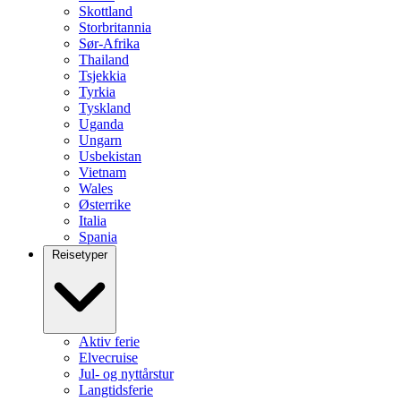
Skottland
Storbritannia
Sør-Afrika
Thailand
Tsjekkia
Tyrkia
Tyskland
Uganda
Ungarn
Usbekistan
Vietnam
Wales
Østerrike
Italia
Spania
Reisetyper
Aktiv ferie
Elvecruise
Jul- og nyttårstur
Langtidsferie