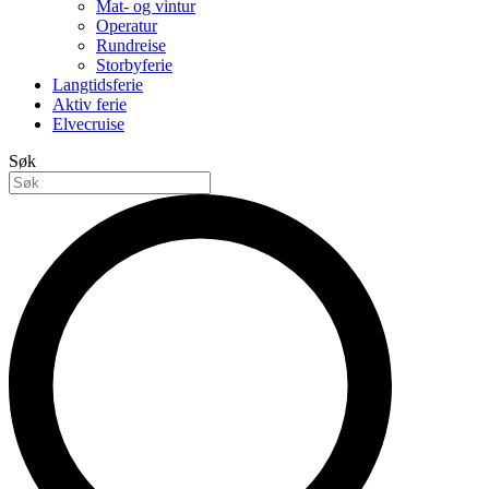
Mat- og vintur
Operatur
Rundreise
Storbyferie
Langtidsferie
Aktiv ferie
Elvecruise
Søk