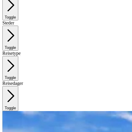
Toggle
Steder
Toggle
Reisetype
Toggle
Reisedager
Toggle