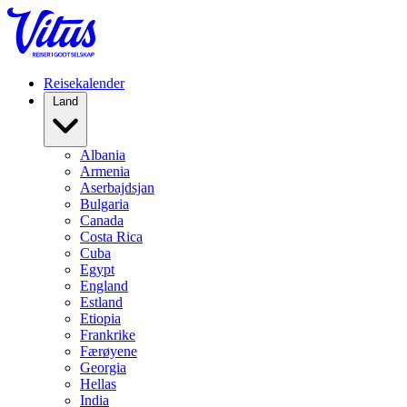
Reisekalender
Land
Albania
Armenia
Aserbajdsjan
Bulgaria
Canada
Costa Rica
Cuba
Egypt
England
Estland
Etiopia
Frankrike
Færøyene
Georgia
Hellas
India