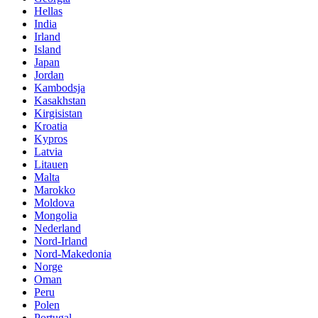
Hellas
India
Irland
Island
Japan
Jordan
Kambodsja
Kasakhstan
Kirgisistan
Kroatia
Kypros
Latvia
Litauen
Malta
Marokko
Moldova
Mongolia
Nederland
Nord-Irland
Nord-Makedonia
Norge
Oman
Peru
Polen
Portugal