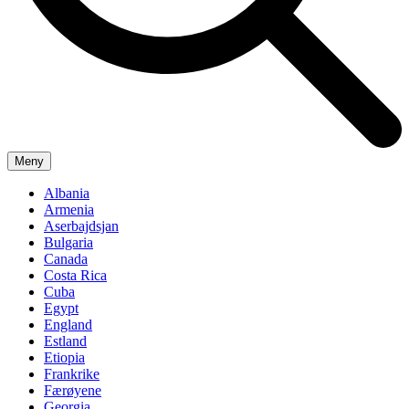
Meny
Albania
Armenia
Aserbajdsjan
Bulgaria
Canada
Costa Rica
Cuba
Egypt
England
Estland
Etiopia
Frankrike
Færøyene
Georgia