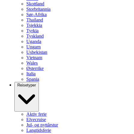
Skottland
Storbritannia
Sør-Afrika
Thailand
Tsjekkia
Tyrkia
Tyskland
Uganda
Ungarn
Usbekistan
Vietnam
Wales
Østerrike
Italia
Spania
Reisetyper
Aktiv ferie
Elvecruise
Jul- og nyttårstur
Langtidsferie