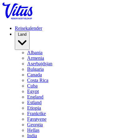
Reisekalender
Land
Albania
Armenia
Aserbajdsjan
Bulgaria
Canada
Costa Rica
Cuba
Egypt
England
Estland
Etiopia
Frankrike
Færøyene
Georgia
Hellas
India