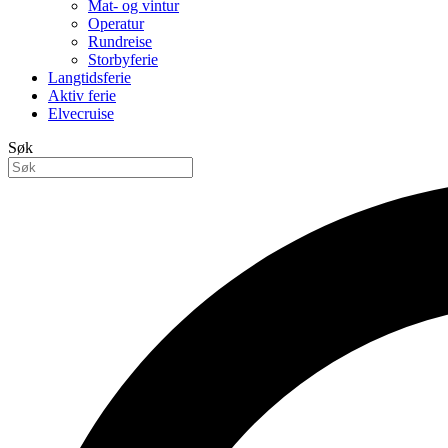
Mat- og vintur
Operatur
Rundreise
Storbyferie
Langtidsferie
Aktiv ferie
Elvecruise
Søk