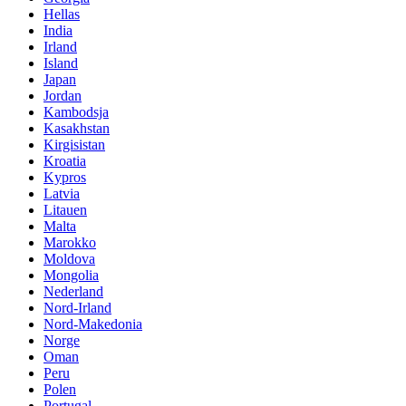
Hellas
India
Irland
Island
Japan
Jordan
Kambodsja
Kasakhstan
Kirgisistan
Kroatia
Kypros
Latvia
Litauen
Malta
Marokko
Moldova
Mongolia
Nederland
Nord-Irland
Nord-Makedonia
Norge
Oman
Peru
Polen
Portugal