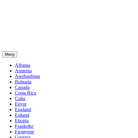
Meny
Albania
Armenia
Aserbajdsjan
Bulgaria
Canada
Costa Rica
Cuba
Egypt
England
Estland
Etiopia
Frankrike
Færøyene
Georgia