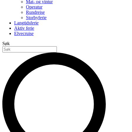
Mat- og vintur
Operatur
Rundreise
Storbyferie
Langtidsferie
Aktiv ferie
Elvecruise
Søk