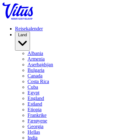
Reisekalender
Land
Albania
Armenia
Aserbajdsjan
Bulgaria
Canada
Costa Rica
Cuba
Egypt
England
Estland
Etiopia
Frankrike
Færøyene
Georgia
Hellas
India