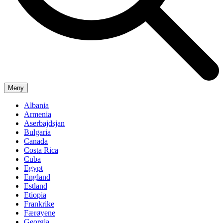
Meny
Albania
Armenia
Aserbajdsjan
Bulgaria
Canada
Costa Rica
Cuba
Egypt
England
Estland
Etiopia
Frankrike
Færøyene
Georgia