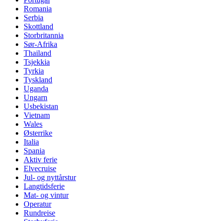
Romania
Serbia
Skottland
Storbritannia
Sør-Afrika
Thailand
Tsjekkia
Tyrkia
Tyskland
Uganda
Ungarn
Usbekistan
Vietnam
Wales
Østerrike
Italia
Spania
Aktiv ferie
Elvecruise
Jul- og nyttårstur
Langtidsferie
Mat- og vintur
Operatur
Rundreise