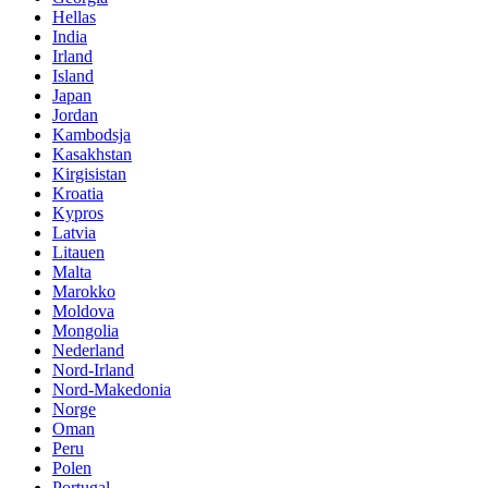
Hellas
India
Irland
Island
Japan
Jordan
Kambodsja
Kasakhstan
Kirgisistan
Kroatia
Kypros
Latvia
Litauen
Malta
Marokko
Moldova
Mongolia
Nederland
Nord-Irland
Nord-Makedonia
Norge
Oman
Peru
Polen
Portugal