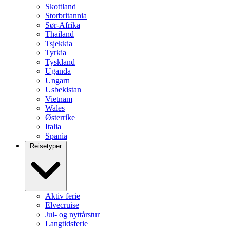
Skottland
Storbritannia
Sør-Afrika
Thailand
Tsjekkia
Tyrkia
Tyskland
Uganda
Ungarn
Usbekistan
Vietnam
Wales
Østerrike
Italia
Spania
Reisetyper
Aktiv ferie
Elvecruise
Jul- og nyttårstur
Langtidsferie