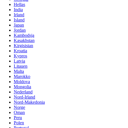
Hellas
India
Irland
Island
Japan
Jordan
Kambodsja
Kasakhstan
Kirgisistan
Kroatia
Kypros
Latvia
Litauen
Malta
Marokko
Moldova
Mongolia
Nederland
Nord-Irland
Nord-Makedonia
Norge
Oman
Peru
Polen
Portugal