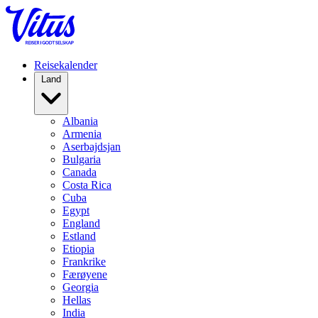
Reisekalender
Land
Albania
Armenia
Aserbajdsjan
Bulgaria
Canada
Costa Rica
Cuba
Egypt
England
Estland
Etiopia
Frankrike
Færøyene
Georgia
Hellas
India