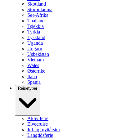
Skottland
Storbritannia
Sør-Afrika
Thailand
Tsjekkia
Tyrkia
Tyskland
Uganda
Ungarn
Usbekistan
Vietnam
Wales
Østerrike
Italia
Spania
Reisetyper
Aktiv ferie
Elvecruise
Jul- og nyttårstur
Langtidsferie