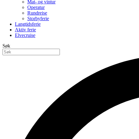
Mat- og vintur
Operatur
Rundreise
Storbyferie
Langtidsferie
Aktiv ferie
Elvecruise
Søk