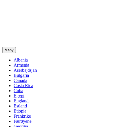
Meny
Albania
Armenia
Aserbajdsjan
Bulgaria
Canada
Costa Rica
Cuba
Egypt
England
Estland
Etiopia
Frankrike
Færøyene
Georgia