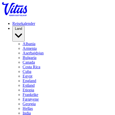
Reisekalender
Land
Albania
Armenia
Aserbajdsjan
Bulgaria
Canada
Costa Rica
Cuba
Egypt
England
Estland
Etiopia
Frankrike
Færøyene
Georgia
Hellas
India