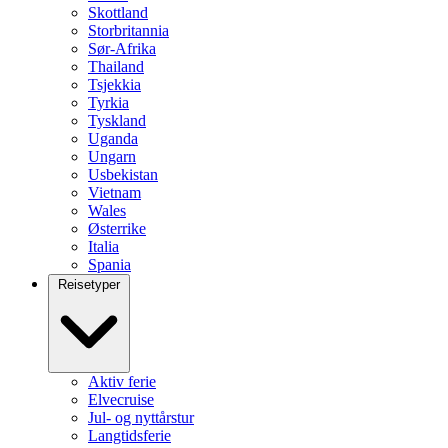
Skottland
Storbritannia
Sør-Afrika
Thailand
Tsjekkia
Tyrkia
Tyskland
Uganda
Ungarn
Usbekistan
Vietnam
Wales
Østerrike
Italia
Spania
Reisetyper
Aktiv ferie
Elvecruise
Jul- og nyttårstur
Langtidsferie