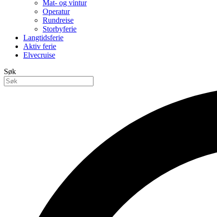
Mat- og vintur
Operatur
Rundreise
Storbyferie
Langtidsferie
Aktiv ferie
Elvecruise
Søk