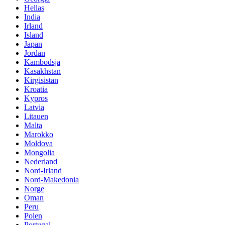
Hellas
India
Irland
Island
Japan
Jordan
Kambodsja
Kasakhstan
Kirgisistan
Kroatia
Kypros
Latvia
Litauen
Malta
Marokko
Moldova
Mongolia
Nederland
Nord-Irland
Nord-Makedonia
Norge
Oman
Peru
Polen
Portugal