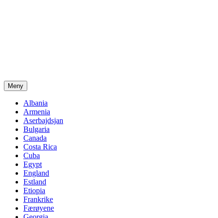
Meny
Albania
Armenia
Aserbajdsjan
Bulgaria
Canada
Costa Rica
Cuba
Egypt
England
Estland
Etiopia
Frankrike
Færøyene
Georgia