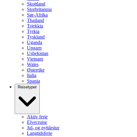
Skottland
Storbritannia
Sør-Afrika
Thailand
Tsjekkia
Tyrkia
Tyskland
Uganda
Ungarn
Usbekistan
Vietnam
Wales
Østerrike
Italia
Spania
Reisetyper
Aktiv ferie
Elvecruise
Jul- og nyttårstur
Langtidsferie