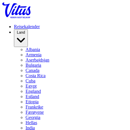
Reisekalender
Land
Albania
Armenia
Aserbajdsjan
Bulgaria
Canada
Costa Rica
Cuba
Egypt
England
Estland
Etiopia
Frankrike
Færøyene
Georgia
Hellas
India