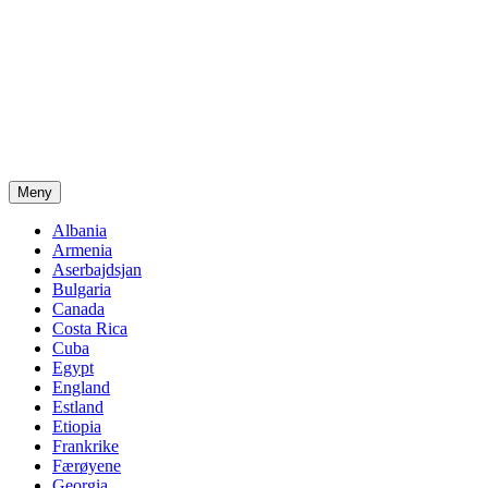
Meny
Albania
Armenia
Aserbajdsjan
Bulgaria
Canada
Costa Rica
Cuba
Egypt
England
Estland
Etiopia
Frankrike
Færøyene
Georgia