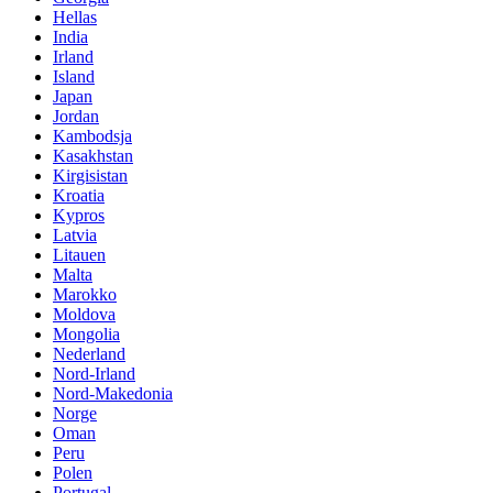
Hellas
India
Irland
Island
Japan
Jordan
Kambodsja
Kasakhstan
Kirgisistan
Kroatia
Kypros
Latvia
Litauen
Malta
Marokko
Moldova
Mongolia
Nederland
Nord-Irland
Nord-Makedonia
Norge
Oman
Peru
Polen
Portugal