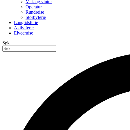
Mat- og vintur
Operatur
Rundreise
Storbyferie
Langtidsferie
Aktiv ferie
Elvecruise
Søk