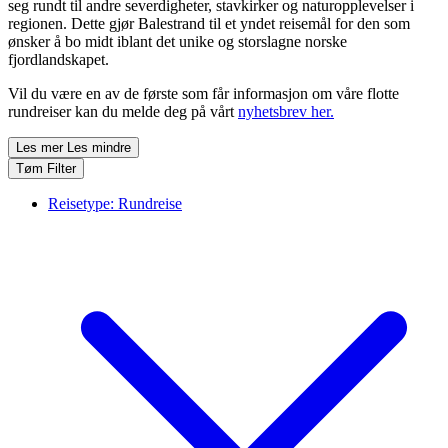
seg rundt til andre severdigheter, stavkirker og naturopplevelser i
regionen. Dette gjør Balestrand til et yndet reisemål for den som
ønsker å bo midt iblant det unike og storslagne norske
fjordlandskapet.
Vil du være en av de første som får informasjon om våre flotte
rundreiser kan du melde deg på vårt
nyhetsbrev her.
Les mer
Les mindre
Tøm Filter
Reisetype:
Rundreise