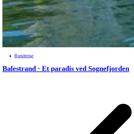
Rundreise
Balestrand · Et paradis ved Sognefjorden