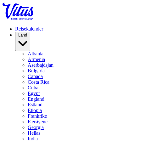
Reisekalender
Land
Albania
Armenia
Aserbajdsjan
Bulgaria
Canada
Costa Rica
Cuba
Egypt
England
Estland
Etiopia
Frankrike
Færøyene
Georgia
Hellas
India