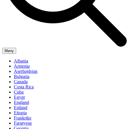
Meny
Albania
Armenia
Aserbajdsjan
Bulgaria
Canada
Costa Rica
Cuba
Egypt
England
Estland
Etiopia
Frankrike
Færøyene
Georgia