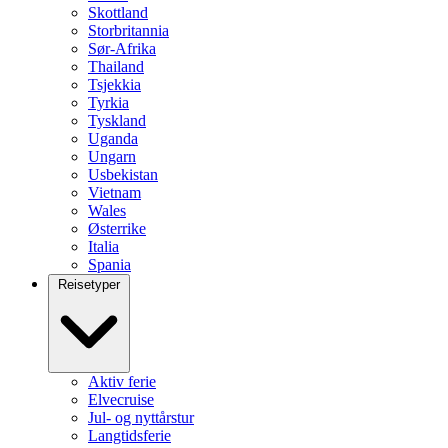
Skottland
Storbritannia
Sør-Afrika
Thailand
Tsjekkia
Tyrkia
Tyskland
Uganda
Ungarn
Usbekistan
Vietnam
Wales
Østerrike
Italia
Spania
Reisetyper
Aktiv ferie
Elvecruise
Jul- og nyttårstur
Langtidsferie