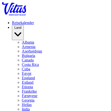
Reisekalender
Land
Albania
Armenia
Aserbajdsjan
Bulgaria
Canada
Costa Rica
Cuba
Egypt
England
Estland
Etiopia
Frankrike
Færøyene
Georgia
Hellas
India