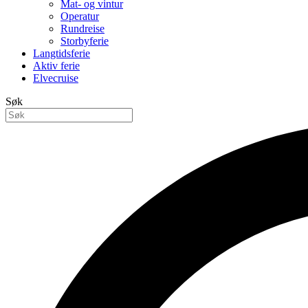
Mat- og vintur
Operatur
Rundreise
Storbyferie
Langtidsferie
Aktiv ferie
Elvecruise
Søk