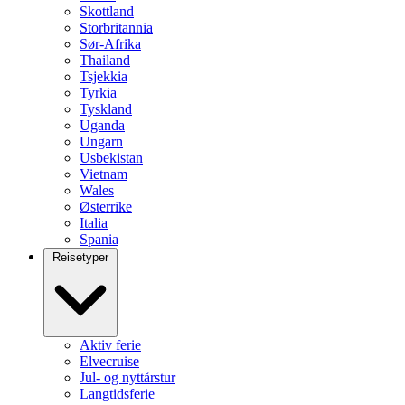
Skottland
Storbritannia
Sør-Afrika
Thailand
Tsjekkia
Tyrkia
Tyskland
Uganda
Ungarn
Usbekistan
Vietnam
Wales
Østerrike
Italia
Spania
Reisetyper
Aktiv ferie
Elvecruise
Jul- og nyttårstur
Langtidsferie