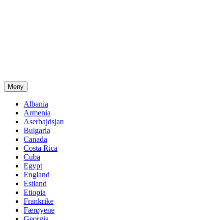
Meny
Albania
Armenia
Aserbajdsjan
Bulgaria
Canada
Costa Rica
Cuba
Egypt
England
Estland
Etiopia
Frankrike
Færøyene
Georgia