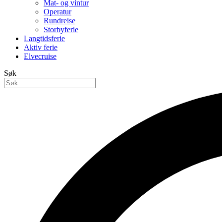
Mat- og vintur
Operatur
Rundreise
Storbyferie
Langtidsferie
Aktiv ferie
Elvecruise
Søk