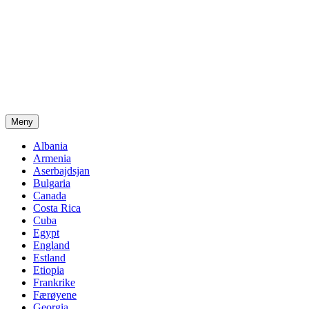
Meny
Albania
Armenia
Aserbajdsjan
Bulgaria
Canada
Costa Rica
Cuba
Egypt
England
Estland
Etiopia
Frankrike
Færøyene
Georgia