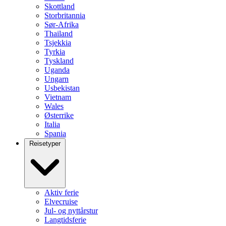
Skottland
Storbritannia
Sør-Afrika
Thailand
Tsjekkia
Tyrkia
Tyskland
Uganda
Ungarn
Usbekistan
Vietnam
Wales
Østerrike
Italia
Spania
Reisetyper
Aktiv ferie
Elvecruise
Jul- og nyttårstur
Langtidsferie