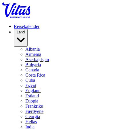
Reisekalender
Land
Albania
Armenia
Aserbajdsjan
Bulgaria
Canada
Costa Rica
Cuba
Egypt
England
Estland
Etiopia
Frankrike
Færøyene
Georgia
Hellas
India