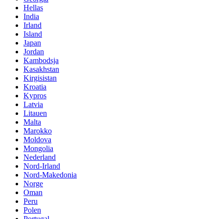
Hellas
India
Irland
Island
Japan
Jordan
Kambodsja
Kasakhstan
Kirgisistan
Kroatia
Kypros
Latvia
Litauen
Malta
Marokko
Moldova
Mongolia
Nederland
Nord-Irland
Nord-Makedonia
Norge
Oman
Peru
Polen
Portugal