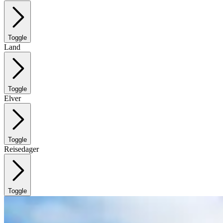
Toggle
Land
Toggle
Elver
Toggle
Reisedager
Toggle