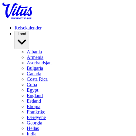
Reisekalender
Land
Albania
Armenia
Aserbajdsjan
Bulgaria
Canada
Costa Rica
Cuba
Egypt
England
Estland
Etiopia
Frankrike
Færøyene
Georgia
Hellas
India