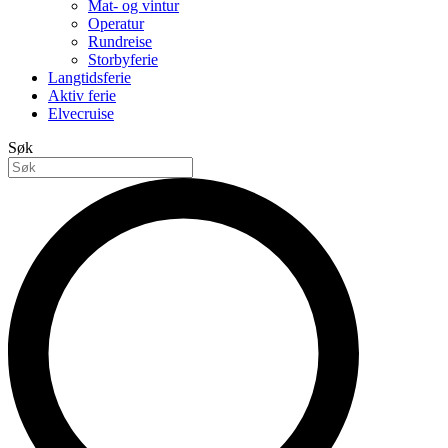
Mat- og vintur
Operatur
Rundreise
Storbyferie
Langtidsferie
Aktiv ferie
Elvecruise
Søk