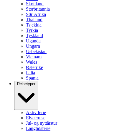
Skottland
Storbritannia
Sør-Afrika
Thailand
Tsjekkia
Tyrkia
Tyskland
Uganda
Ungarn
Usbekistan
Vietnam
Wales
Østerrike
Italia
Spania
Reisetyper
Aktiv ferie
Elvecruise
Jul- og nyttårstur
Langtidsferie