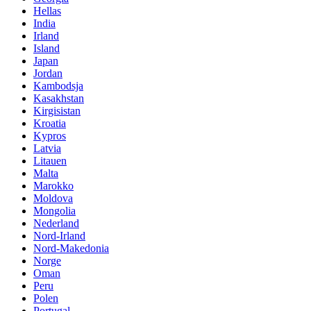
Hellas
India
Irland
Island
Japan
Jordan
Kambodsja
Kasakhstan
Kirgisistan
Kroatia
Kypros
Latvia
Litauen
Malta
Marokko
Moldova
Mongolia
Nederland
Nord-Irland
Nord-Makedonia
Norge
Oman
Peru
Polen
Portugal