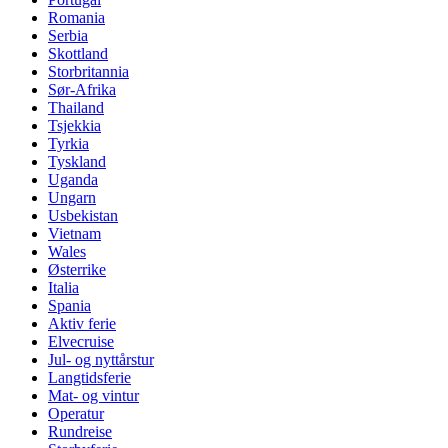
Romania
Serbia
Skottland
Storbritannia
Sør-Afrika
Thailand
Tsjekkia
Tyrkia
Tyskland
Uganda
Ungarn
Usbekistan
Vietnam
Wales
Østerrike
Italia
Spania
Aktiv ferie
Elvecruise
Jul- og nyttårstur
Langtidsferie
Mat- og vintur
Operatur
Rundreise