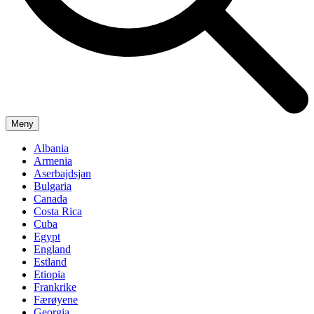
Meny
Albania
Armenia
Aserbajdsjan
Bulgaria
Canada
Costa Rica
Cuba
Egypt
England
Estland
Etiopia
Frankrike
Færøyene
Georgia