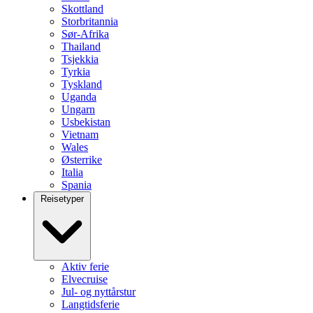
Skottland
Storbritannia
Sør-Afrika
Thailand
Tsjekkia
Tyrkia
Tyskland
Uganda
Ungarn
Usbekistan
Vietnam
Wales
Østerrike
Italia
Spania
Reisetyper
Aktiv ferie
Elvecruise
Jul- og nyttårstur
Langtidsferie