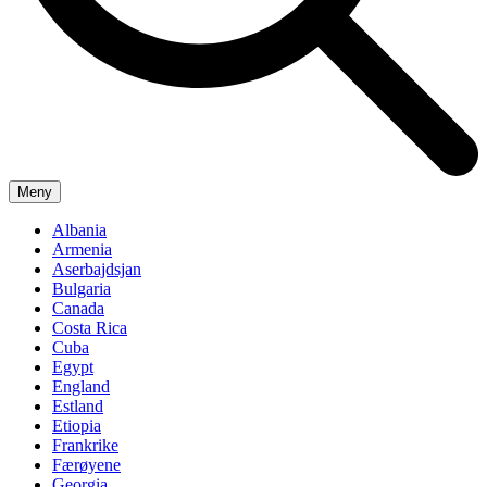
Meny
Albania
Armenia
Aserbajdsjan
Bulgaria
Canada
Costa Rica
Cuba
Egypt
England
Estland
Etiopia
Frankrike
Færøyene
Georgia