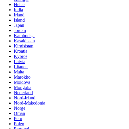
Hellas
India
Irland
Island
Japan
Jordan
Kambodsja
Kasakhstan
Kirgisistan
Kroatia
Kypros
Latvia
Litauen
Malta
Marokko
Moldova
Mongolia
Nederland
Nord-Irland
Nord-Makedonia
Norge
Oman
Peru
Polen
Portugal