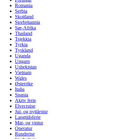
Romania
Serbia
Skottland
Storbritannia
Sør-Afrika
Thailand
Tsjekkia
Tyrkia
Tyskland
Uganda
Ungarn
Usbekistan
Vietnam
Wales
Østerrike
Italia
Spania
Aktiv ferie
Elvecruise
Jul- og nyttårstur
Langtidsferie
Mat- og vintur
Operatur
Rundreise