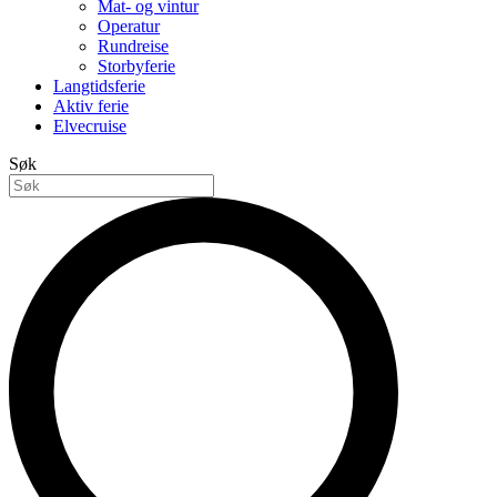
Mat- og vintur
Operatur
Rundreise
Storbyferie
Langtidsferie
Aktiv ferie
Elvecruise
Søk