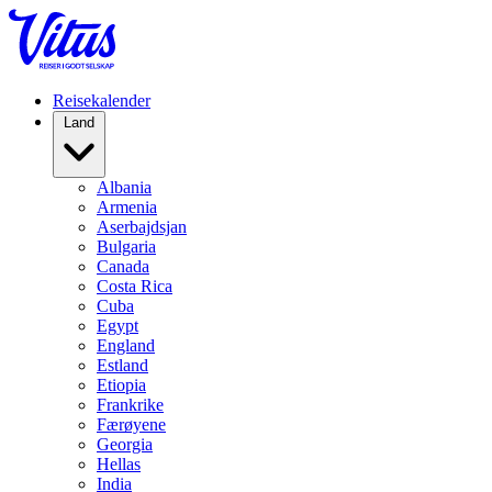
Reisekalender
Land
Albania
Armenia
Aserbajdsjan
Bulgaria
Canada
Costa Rica
Cuba
Egypt
England
Estland
Etiopia
Frankrike
Færøyene
Georgia
Hellas
India