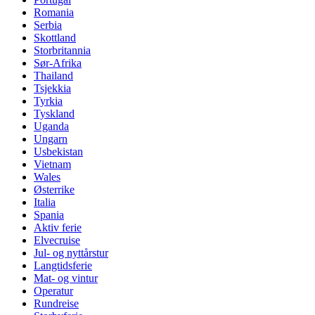
Romania
Serbia
Skottland
Storbritannia
Sør-Afrika
Thailand
Tsjekkia
Tyrkia
Tyskland
Uganda
Ungarn
Usbekistan
Vietnam
Wales
Østerrike
Italia
Spania
Aktiv ferie
Elvecruise
Jul- og nyttårstur
Langtidsferie
Mat- og vintur
Operatur
Rundreise