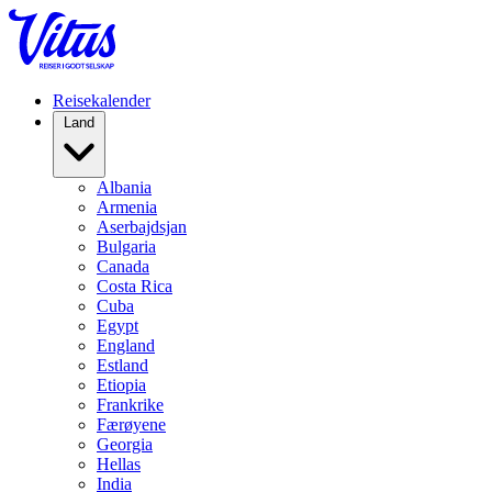
Reisekalender
Land
Albania
Armenia
Aserbajdsjan
Bulgaria
Canada
Costa Rica
Cuba
Egypt
England
Estland
Etiopia
Frankrike
Færøyene
Georgia
Hellas
India