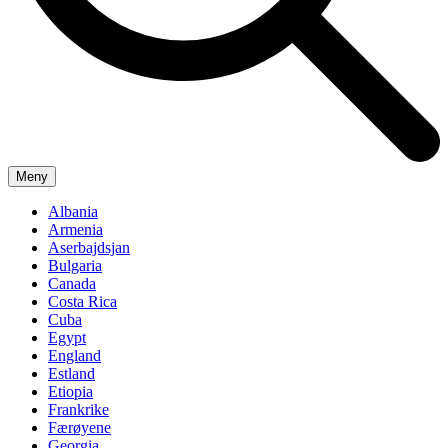
Meny
Albania
Armenia
Aserbajdsjan
Bulgaria
Canada
Costa Rica
Cuba
Egypt
England
Estland
Etiopia
Frankrike
Færøyene
Georgia