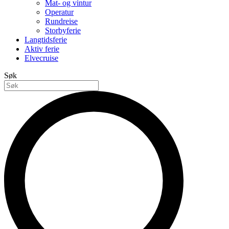
Mat- og vintur
Operatur
Rundreise
Storbyferie
Langtidsferie
Aktiv ferie
Elvecruise
Søk