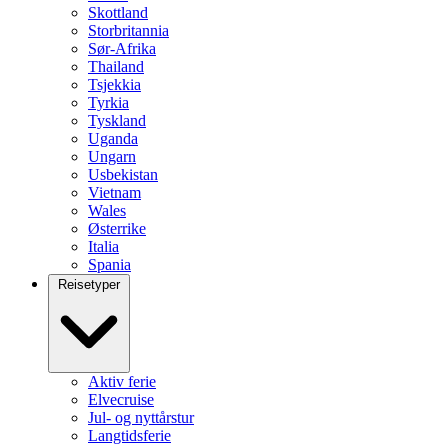
Skottland
Storbritannia
Sør-Afrika
Thailand
Tsjekkia
Tyrkia
Tyskland
Uganda
Ungarn
Usbekistan
Vietnam
Wales
Østerrike
Italia
Spania
Reisetyper
Aktiv ferie
Elvecruise
Jul- og nyttårstur
Langtidsferie