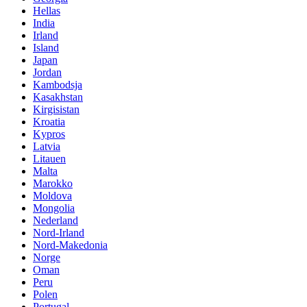
Hellas
India
Irland
Island
Japan
Jordan
Kambodsja
Kasakhstan
Kirgisistan
Kroatia
Kypros
Latvia
Litauen
Malta
Marokko
Moldova
Mongolia
Nederland
Nord-Irland
Nord-Makedonia
Norge
Oman
Peru
Polen
Portugal