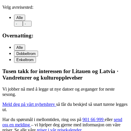
Velg avreisested:
Alle
Overnatting:
Alle
Dobbeltrom
Enkeltrom
Tusen takk for interessen for
Litauen og Latvia ·
Vandreturer og kulturopplevelser
Vi jobber nå med å legge ut nye datoer og avganger for neste
sesong.
Meld deg på vårt nyhetsbrev
så får du beskjed så snart turene legges
ut.
Har du spørsmål i mellomtiden, ring oss på
901 66 999
eller
send
oss en melding
– vi hjelper deg gjerne med informasjon om våre
reiser. Se alle våre
reiser i vår reisekalender
.