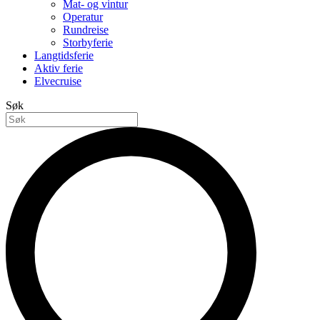
Mat- og vintur
Operatur
Rundreise
Storbyferie
Langtidsferie
Aktiv ferie
Elvecruise
Søk