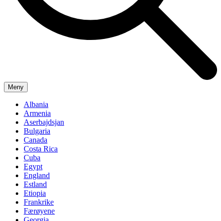
Meny
Albania
Armenia
Aserbajdsjan
Bulgaria
Canada
Costa Rica
Cuba
Egypt
England
Estland
Etiopia
Frankrike
Færøyene
Georgia