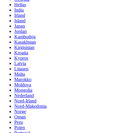
Hellas
India
Irland
Island
Japan
Jordan
Kambodsja
Kasakhstan
Kirgisistan
Kroatia
Kypros
Latvia
Litauen
Malta
Marokko
Moldova
Mongolia
Nederland
Nord-Irland
Nord-Makedonia
Norge
Oman
Peru
Polen
Portugal