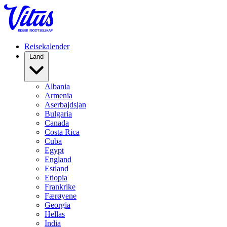
Reisekalender
Land
Albania
Armenia
Aserbajdsjan
Bulgaria
Canada
Costa Rica
Cuba
Egypt
England
Estland
Etiopia
Frankrike
Færøyene
Georgia
Hellas
India