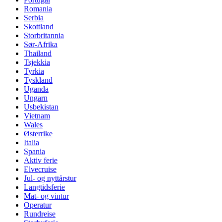
Romania
Serbia
Skottland
Storbritannia
Sør-Afrika
Thailand
Tsjekkia
Tyrkia
Tyskland
Uganda
Ungarn
Usbekistan
Vietnam
Wales
Østerrike
Italia
Spania
Aktiv ferie
Elvecruise
Jul- og nyttårstur
Langtidsferie
Mat- og vintur
Operatur
Rundreise