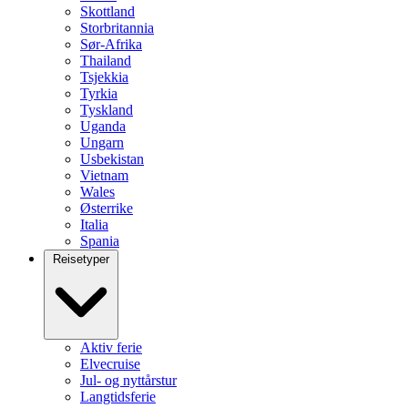
Skottland
Storbritannia
Sør-Afrika
Thailand
Tsjekkia
Tyrkia
Tyskland
Uganda
Ungarn
Usbekistan
Vietnam
Wales
Østerrike
Italia
Spania
Reisetyper
Aktiv ferie
Elvecruise
Jul- og nyttårstur
Langtidsferie