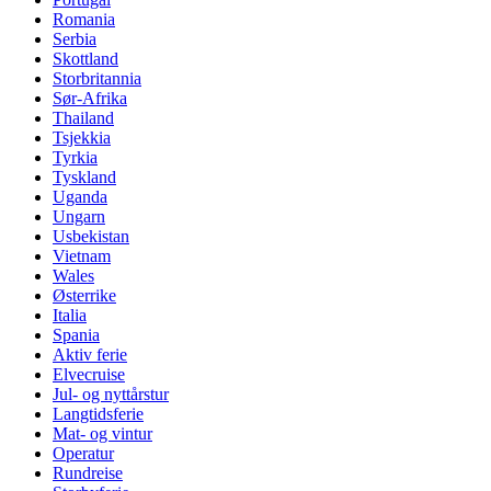
Romania
Serbia
Skottland
Storbritannia
Sør-Afrika
Thailand
Tsjekkia
Tyrkia
Tyskland
Uganda
Ungarn
Usbekistan
Vietnam
Wales
Østerrike
Italia
Spania
Aktiv ferie
Elvecruise
Jul- og nyttårstur
Langtidsferie
Mat- og vintur
Operatur
Rundreise