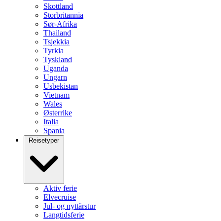
Skottland
Storbritannia
Sør-Afrika
Thailand
Tsjekkia
Tyrkia
Tyskland
Uganda
Ungarn
Usbekistan
Vietnam
Wales
Østerrike
Italia
Spania
Reisetyper
Aktiv ferie
Elvecruise
Jul- og nyttårstur
Langtidsferie