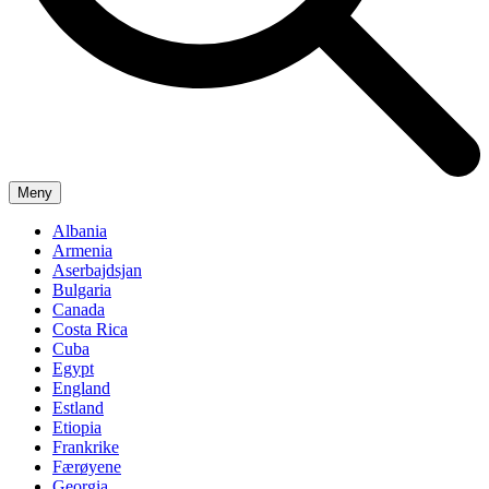
Meny
Albania
Armenia
Aserbajdsjan
Bulgaria
Canada
Costa Rica
Cuba
Egypt
England
Estland
Etiopia
Frankrike
Færøyene
Georgia