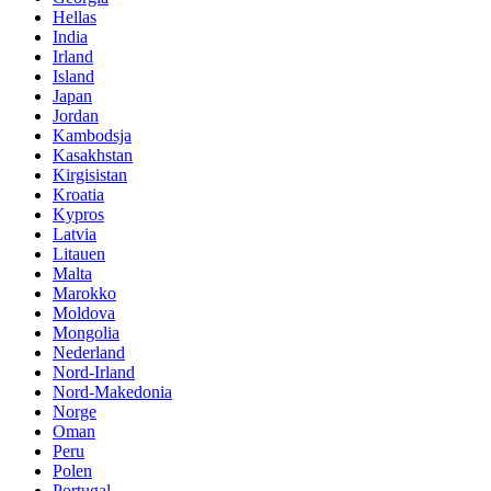
Hellas
India
Irland
Island
Japan
Jordan
Kambodsja
Kasakhstan
Kirgisistan
Kroatia
Kypros
Latvia
Litauen
Malta
Marokko
Moldova
Mongolia
Nederland
Nord-Irland
Nord-Makedonia
Norge
Oman
Peru
Polen
Portugal