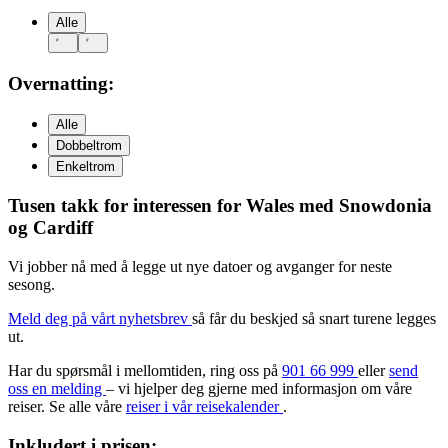
Alle
Overnatting:
Alle
Dobbeltrom
Enkeltrom
Tusen takk for interessen for
Wales med Snowdonia
og Cardiff
Vi jobber nå med å legge ut nye datoer og avganger for neste
sesong.
Meld deg på vårt nyhetsbrev
så får du beskjed så snart turene legges
ut.
Har du spørsmål i mellomtiden, ring oss på
901 66 999
eller
send
oss en melding
– vi hjelper deg gjerne med informasjon om våre
reiser. Se alle våre
reiser i vår reisekalender
.
Inkludert i prisen: