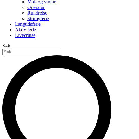
Mat- og vintur
Operatur
Rundreise
Storbyferie
Langtidsferie
Aktiv ferie
Elvecruise
Søk