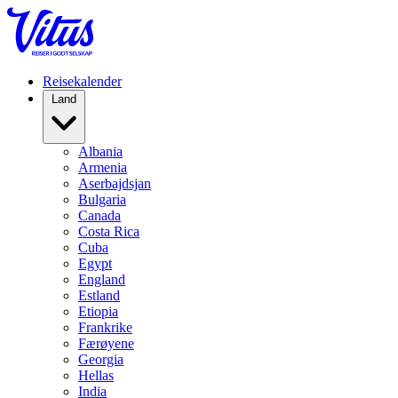
Reisekalender
Land
Albania
Armenia
Aserbajdsjan
Bulgaria
Canada
Costa Rica
Cuba
Egypt
England
Estland
Etiopia
Frankrike
Færøyene
Georgia
Hellas
India