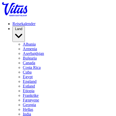
Reisekalender
Land
Albania
Armenia
Aserbajdsjan
Bulgaria
Canada
Costa Rica
Cuba
Egypt
England
Estland
Etiopia
Frankrike
Færøyene
Georgia
Hellas
India