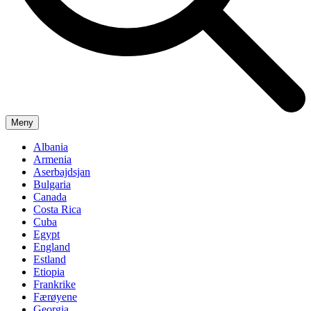
Meny
Albania
Armenia
Aserbajdsjan
Bulgaria
Canada
Costa Rica
Cuba
Egypt
England
Estland
Etiopia
Frankrike
Færøyene
Georgia