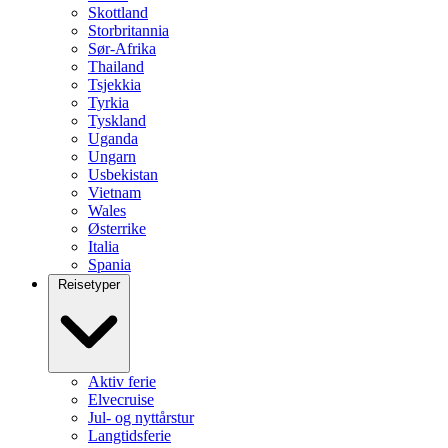
Skottland
Storbritannia
Sør-Afrika
Thailand
Tsjekkia
Tyrkia
Tyskland
Uganda
Ungarn
Usbekistan
Vietnam
Wales
Østerrike
Italia
Spania
Reisetyper
Aktiv ferie
Elvecruise
Jul- og nyttårstur
Langtidsferie