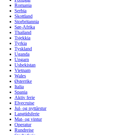
Romania
Serbia
Skottland
Storbritannia
Sør-Afrika
Thailand
Tsjekkia
Tyrkia
Tyskland
Uganda
Ungarn
Usbekistan
Vietnam
Wales
Østerrike
Italia
Spania
Aktiv ferie
Elvecruise
Jul- og nyttårstur
Langtidsferie
Mat- og vintur
Operatur
Rundreise