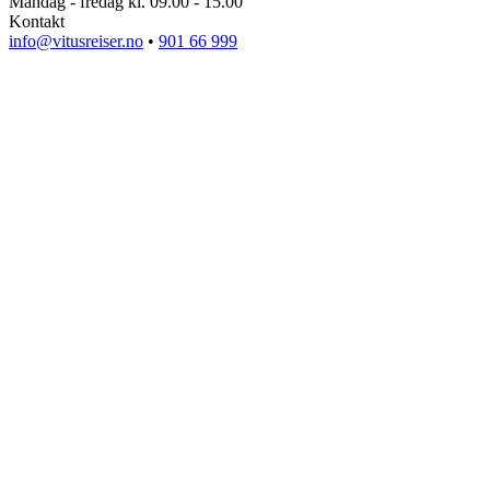
Mandag - fredag kl. 09.00 - 15.00
Kontakt
info@vitusreiser.no
•
901 66 999