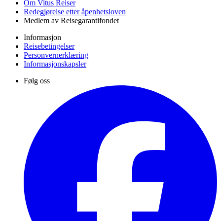
Om Vitus Reiser
Redegjørelse etter åpenhetsloven
Medlem av Reisegarantifondet
Informasjon
Reisebetingelser
Personvernerklæring
Informasjonskapsler
Følg oss