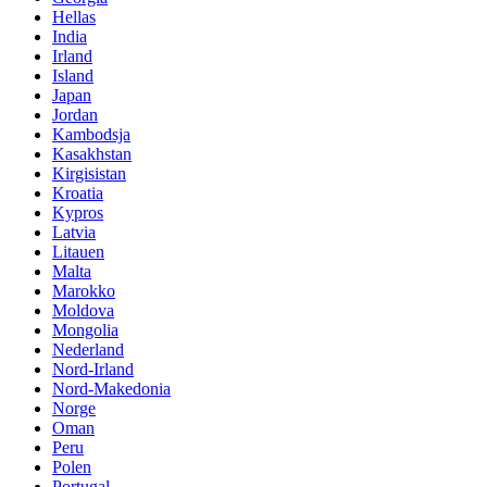
Hellas
India
Irland
Island
Japan
Jordan
Kambodsja
Kasakhstan
Kirgisistan
Kroatia
Kypros
Latvia
Litauen
Malta
Marokko
Moldova
Mongolia
Nederland
Nord-Irland
Nord-Makedonia
Norge
Oman
Peru
Polen
Portugal