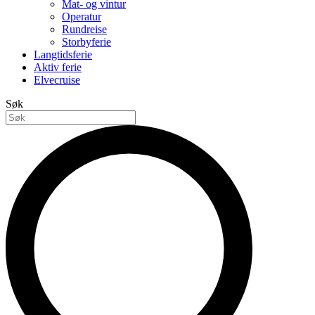
Mat- og vintur
Operatur
Rundreise
Storbyferie
Langtidsferie
Aktiv ferie
Elvecruise
Søk