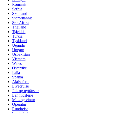
Romania
Serbia
Skottland
Storbritannia
Sør-Afrika
Thailand
Tsjekkia
Tyrkia
Tyskland
Uganda
Ungarn
Usbekistan
Vietnam
Wales
Østerrike
Italia
Spania
Aktiv ferie
Elvecruise
Jul- og nyttårstur
Langtidsferie
Mat- og vintur
Operatur
Rundreise