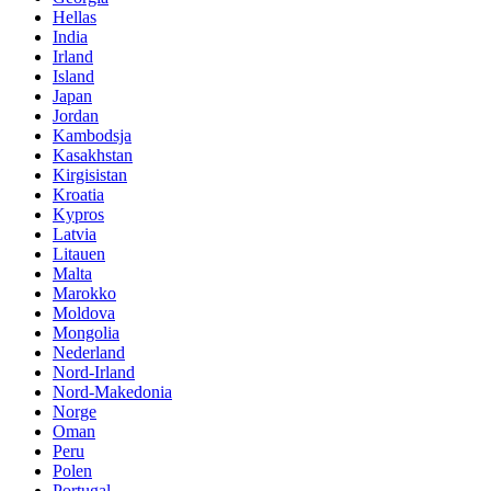
Hellas
India
Irland
Island
Japan
Jordan
Kambodsja
Kasakhstan
Kirgisistan
Kroatia
Kypros
Latvia
Litauen
Malta
Marokko
Moldova
Mongolia
Nederland
Nord-Irland
Nord-Makedonia
Norge
Oman
Peru
Polen
Portugal