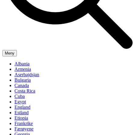
Meny
Albania
Armenia
Aserbajdsjan
Bulgaria
Canada
Costa Rica
Cuba
Egypt
England
Estland
Etiopia
Frankrike
Færøyene
Georgia