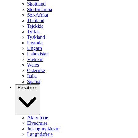
Skottland
Storbritannia
Sør-Afrika
Thailand
Tsjekkia
Tyrkia
Tyskland
Uganda
Ungarn
Usbekistan
Vietnam
Wales
Østerrike
Italia
Spania
Reisetyper
Aktiv ferie
Elvecruise
Jul- og nyttårstur
Langtidsferie