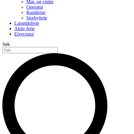
Mat- og vintur
Operatur
Rundreise
Storbyferie
Langtidsferie
Aktiv ferie
Elvecruise
Søk