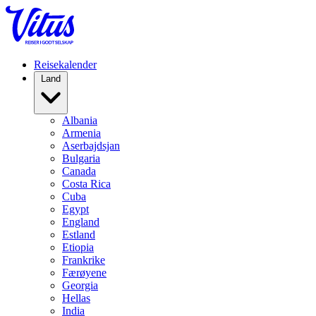
Reisekalender
Land
Albania
Armenia
Aserbajdsjan
Bulgaria
Canada
Costa Rica
Cuba
Egypt
England
Estland
Etiopia
Frankrike
Færøyene
Georgia
Hellas
India