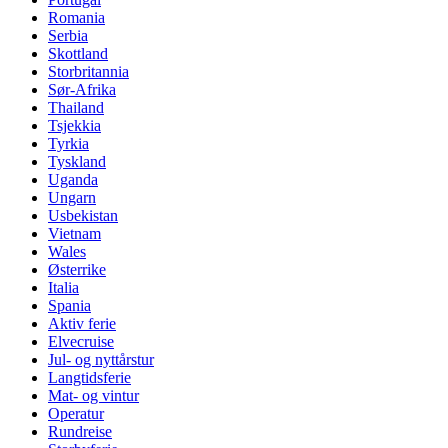
Romania
Serbia
Skottland
Storbritannia
Sør-Afrika
Thailand
Tsjekkia
Tyrkia
Tyskland
Uganda
Ungarn
Usbekistan
Vietnam
Wales
Østerrike
Italia
Spania
Aktiv ferie
Elvecruise
Jul- og nyttårstur
Langtidsferie
Mat- og vintur
Operatur
Rundreise