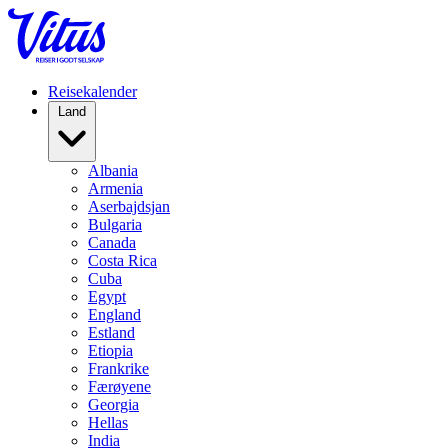
Reisekalender
Land
Albania
Armenia
Aserbajdsjan
Bulgaria
Canada
Costa Rica
Cuba
Egypt
England
Estland
Etiopia
Frankrike
Færøyene
Georgia
Hellas
India