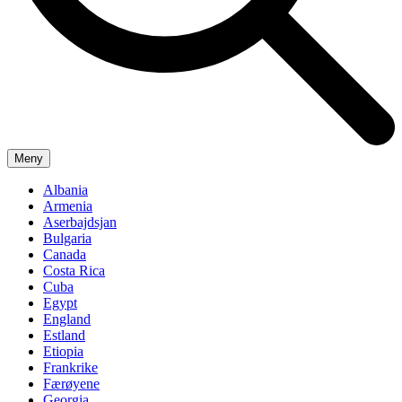
Meny
Albania
Armenia
Aserbajdsjan
Bulgaria
Canada
Costa Rica
Cuba
Egypt
England
Estland
Etiopia
Frankrike
Færøyene
Georgia