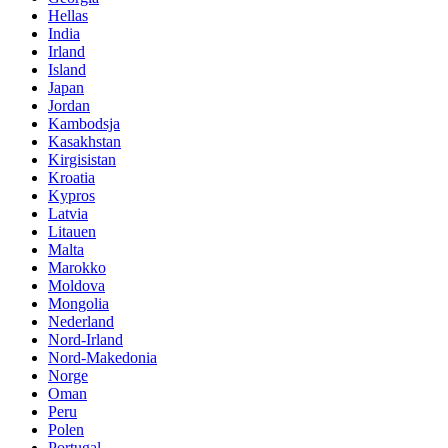
Hellas
India
Irland
Island
Japan
Jordan
Kambodsja
Kasakhstan
Kirgisistan
Kroatia
Kypros
Latvia
Litauen
Malta
Marokko
Moldova
Mongolia
Nederland
Nord-Irland
Nord-Makedonia
Norge
Oman
Peru
Polen
Portugal