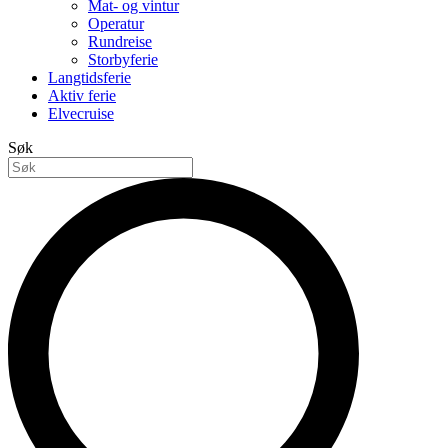
Mat- og vintur
Operatur
Rundreise
Storbyferie
Langtidsferie
Aktiv ferie
Elvecruise
Søk