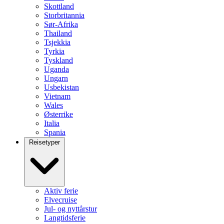
Skottland
Storbritannia
Sør-Afrika
Thailand
Tsjekkia
Tyrkia
Tyskland
Uganda
Ungarn
Usbekistan
Vietnam
Wales
Østerrike
Italia
Spania
Reisetyper
Aktiv ferie
Elvecruise
Jul- og nyttårstur
Langtidsferie