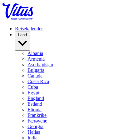
Reisekalender
Land
Albania
Armenia
Aserbajdsjan
Bulgaria
Canada
Costa Rica
Cuba
Egypt
England
Estland
Etiopia
Frankrike
Færøyene
Georgia
Hellas
India