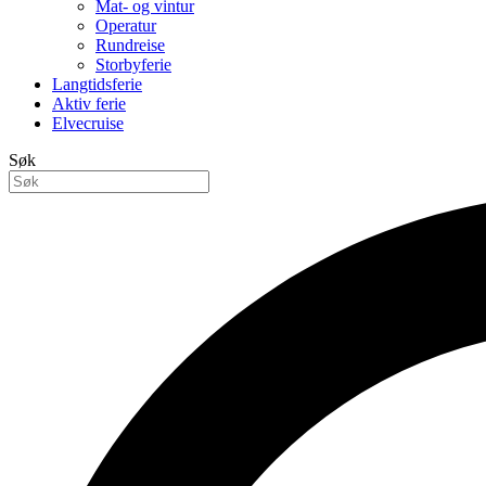
Mat- og vintur
Operatur
Rundreise
Storbyferie
Langtidsferie
Aktiv ferie
Elvecruise
Søk