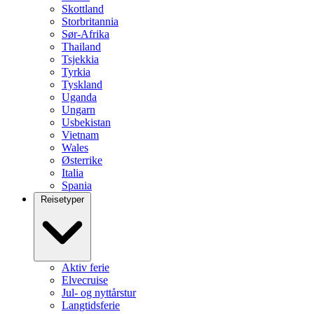
Skottland
Storbritannia
Sør-Afrika
Thailand
Tsjekkia
Tyrkia
Tyskland
Uganda
Ungarn
Usbekistan
Vietnam
Wales
Østerrike
Italia
Spania
Reisetyper
Aktiv ferie
Elvecruise
Jul- og nyttårstur
Langtidsferie