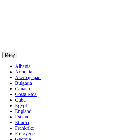
Meny
Albania
Armenia
Aserbajdsjan
Bulgaria
Canada
Costa Rica
Cuba
Egypt
England
Estland
Etiopia
Frankrike
Færøyene
Georgia