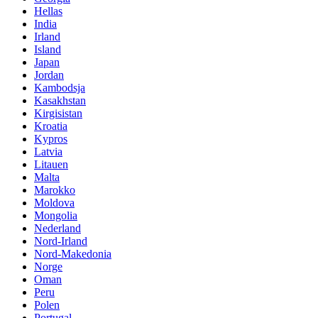
Hellas
India
Irland
Island
Japan
Jordan
Kambodsja
Kasakhstan
Kirgisistan
Kroatia
Kypros
Latvia
Litauen
Malta
Marokko
Moldova
Mongolia
Nederland
Nord-Irland
Nord-Makedonia
Norge
Oman
Peru
Polen
Portugal