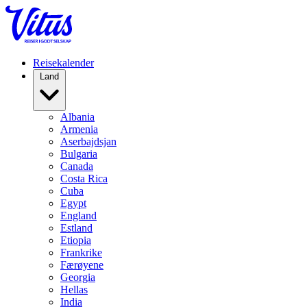
Reisekalender
Land
Albania
Armenia
Aserbajdsjan
Bulgaria
Canada
Costa Rica
Cuba
Egypt
England
Estland
Etiopia
Frankrike
Færøyene
Georgia
Hellas
India