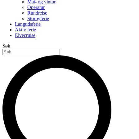
Mat- og vintur
Operatur
Rundreise
Storbyferie
Langtidsferie
Aktiv ferie
Elvecruise
Søk