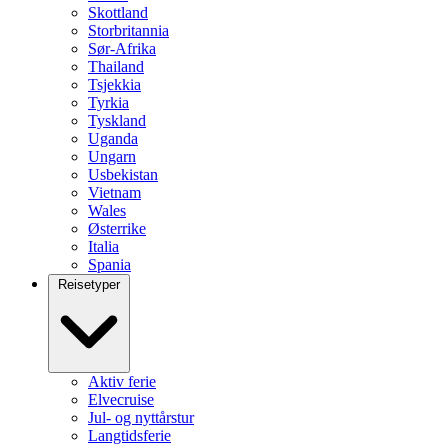
Skottland
Storbritannia
Sør-Afrika
Thailand
Tsjekkia
Tyrkia
Tyskland
Uganda
Ungarn
Usbekistan
Vietnam
Wales
Østerrike
Italia
Spania
Reisetyper
Aktiv ferie
Elvecruise
Jul- og nyttårstur
Langtidsferie