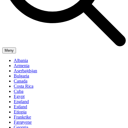
Meny
Albania
Armenia
Aserbajdsjan
Bulgaria
Canada
Costa Rica
Cuba
Egypt
England
Estland
Etiopia
Frankrike
Færøyene
Georgia