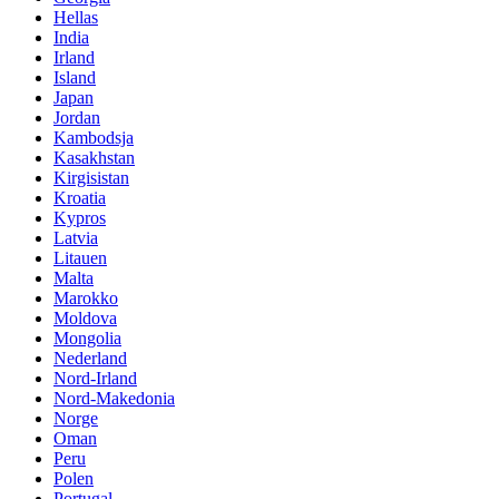
Hellas
India
Irland
Island
Japan
Jordan
Kambodsja
Kasakhstan
Kirgisistan
Kroatia
Kypros
Latvia
Litauen
Malta
Marokko
Moldova
Mongolia
Nederland
Nord-Irland
Nord-Makedonia
Norge
Oman
Peru
Polen
Portugal