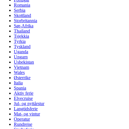
Romania
Serbia
Skottland
Storbritannia
Sør-Afrika
Thailand
Tsjekkia
Tyrkia
Tyskland
Uganda
Ungarn
Usbekistan
Vietnam
Wales
Østerrike
Italia
Spania
Aktiv ferie
Elvecruise
Jul- og nyttårstur
Langtidsferie
Mat- og vintur
Operatur
Rundreise