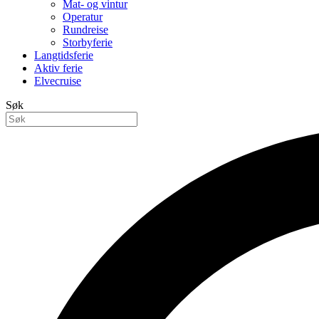
Mat- og vintur
Operatur
Rundreise
Storbyferie
Langtidsferie
Aktiv ferie
Elvecruise
Søk