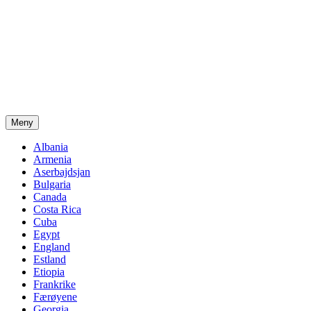
Meny
Albania
Armenia
Aserbajdsjan
Bulgaria
Canada
Costa Rica
Cuba
Egypt
England
Estland
Etiopia
Frankrike
Færøyene
Georgia