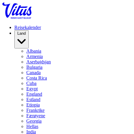
Reisekalender
Land
Albania
Armenia
Aserbajdsjan
Bulgaria
Canada
Costa Rica
Cuba
Egypt
England
Estland
Etiopia
Frankrike
Færøyene
Georgia
Hellas
India