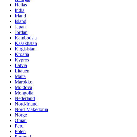
Hellas
India
Irland
Island
Japan
Jordan
Kambodsja
Kasakhstan
Kirgisistan
Kroatia
Kypros
Latvia
Litauen
Malta
Marokko
Moldova
Mongolia
Nederland
Nord-Irland
Nord-Makedonia
Norge
Oman
Peru
Polen
Portugal