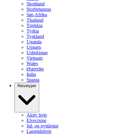
Skottland
Storbritannia
Sør-Afrika
Thailand
Tsjekkia
Tyrkia
Tyskland
Uganda
Ungarn
Usbekistan
Vietnam
Wales
Østerrike
Italia
Spania
Reisetyper
Aktiv ferie
Elvecruise
Jul- og nyttårstur
Langtidsferie