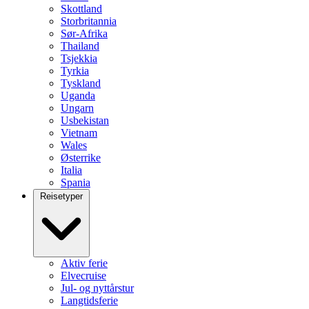
Skottland
Storbritannia
Sør-Afrika
Thailand
Tsjekkia
Tyrkia
Tyskland
Uganda
Ungarn
Usbekistan
Vietnam
Wales
Østerrike
Italia
Spania
Reisetyper
Aktiv ferie
Elvecruise
Jul- og nyttårstur
Langtidsferie