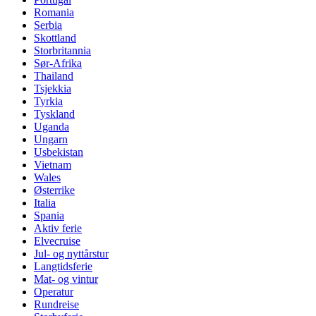
Romania
Serbia
Skottland
Storbritannia
Sør-Afrika
Thailand
Tsjekkia
Tyrkia
Tyskland
Uganda
Ungarn
Usbekistan
Vietnam
Wales
Østerrike
Italia
Spania
Aktiv ferie
Elvecruise
Jul- og nyttårstur
Langtidsferie
Mat- og vintur
Operatur
Rundreise