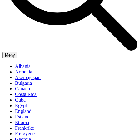
Meny
Albania
Armenia
Aserbajdsjan
Bulgaria
Canada
Costa Rica
Cuba
Egypt
England
Estland
Etiopia
Frankrike
Færøyene
Georgia