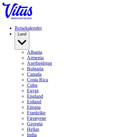
Reisekalender
Land
Albania
Armenia
Aserbajdsjan
Bulgaria
Canada
Costa Rica
Cuba
Egypt
England
Estland
Etiopia
Frankrike
Færøyene
Georgia
Hellas
India