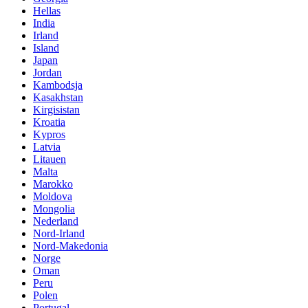
Hellas
India
Irland
Island
Japan
Jordan
Kambodsja
Kasakhstan
Kirgisistan
Kroatia
Kypros
Latvia
Litauen
Malta
Marokko
Moldova
Mongolia
Nederland
Nord-Irland
Nord-Makedonia
Norge
Oman
Peru
Polen
Portugal