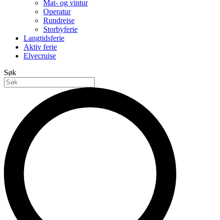
Mat- og vintur
Operatur
Rundreise
Storbyferie
Langtidsferie
Aktiv ferie
Elvecruise
Søk