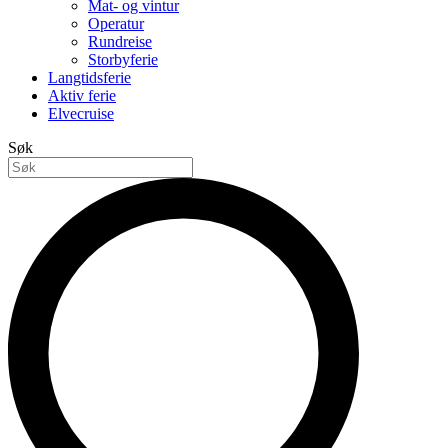
Mat- og vintur
Operatur
Rundreise
Storbyferie
Langtidsferie
Aktiv ferie
Elvecruise
Søk