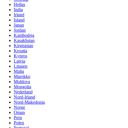
Hellas
India
Irland
Island
Japan
Jordan
Kambodsja
Kasakhstan
Kirgisistan
Kroatia
Kypros
Latvia
Litauen
Malta
Marokko
Moldova
Mongolia
Nederland
Nord-Irland
Nord-Makedonia
Norge
Oman
Peru
Polen
Portugal