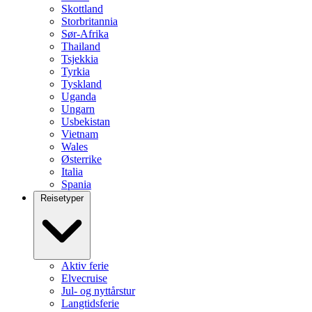
Skottland
Storbritannia
Sør-Afrika
Thailand
Tsjekkia
Tyrkia
Tyskland
Uganda
Ungarn
Usbekistan
Vietnam
Wales
Østerrike
Italia
Spania
Reisetyper
Aktiv ferie
Elvecruise
Jul- og nyttårstur
Langtidsferie