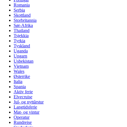
Romania
Serbia
Skottland
Storbritannia
Sør-Afrika
Thailand
Tsjekkia
Tyrkia
Tyskland
Uganda
Ungarn
Usbekistan
Vietnam
Wales
Østerrike
Italia
Spania
Aktiv ferie
Elvecruise
Jul- og nyttårstur
Langtidsferie
Mat- og vintur
Operatur
Rundreise