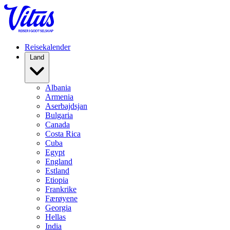
Reisekalender
Land
Albania
Armenia
Aserbajdsjan
Bulgaria
Canada
Costa Rica
Cuba
Egypt
England
Estland
Etiopia
Frankrike
Færøyene
Georgia
Hellas
India