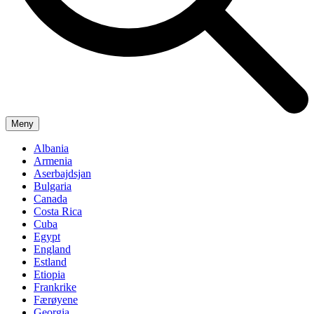
Meny
Albania
Armenia
Aserbajdsjan
Bulgaria
Canada
Costa Rica
Cuba
Egypt
England
Estland
Etiopia
Frankrike
Færøyene
Georgia