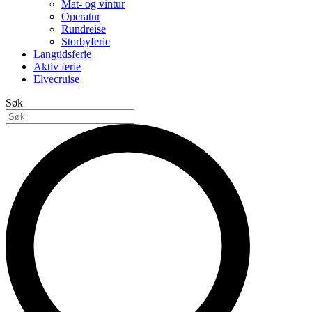
Mat- og vintur
Operatur
Rundreise
Storbyferie
Langtidsferie
Aktiv ferie
Elvecruise
Søk