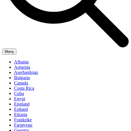
Meny
Albania
Armenia
Aserbajdsjan
Bulgaria
Canada
Costa Rica
Cuba
Egypt
England
Estland
Etiopia
Frankrike
Færøyene
Georgia