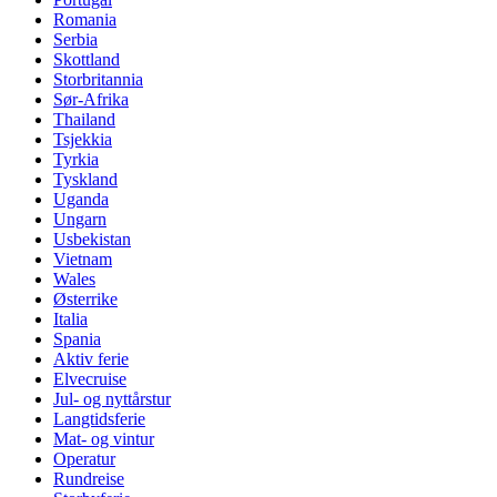
Romania
Serbia
Skottland
Storbritannia
Sør-Afrika
Thailand
Tsjekkia
Tyrkia
Tyskland
Uganda
Ungarn
Usbekistan
Vietnam
Wales
Østerrike
Italia
Spania
Aktiv ferie
Elvecruise
Jul- og nyttårstur
Langtidsferie
Mat- og vintur
Operatur
Rundreise