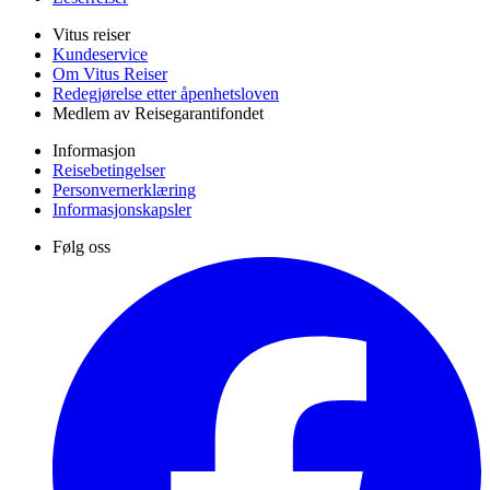
Vitus reiser
Kundeservice
Om Vitus Reiser
Redegjørelse etter åpenhetsloven
Medlem av Reisegarantifondet
Informasjon
Reisebetingelser
Personvernerklæring
Informasjonskapsler
Følg oss