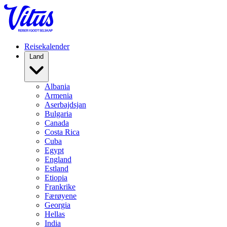
Reisekalender
Land
Albania
Armenia
Aserbajdsjan
Bulgaria
Canada
Costa Rica
Cuba
Egypt
England
Estland
Etiopia
Frankrike
Færøyene
Georgia
Hellas
India