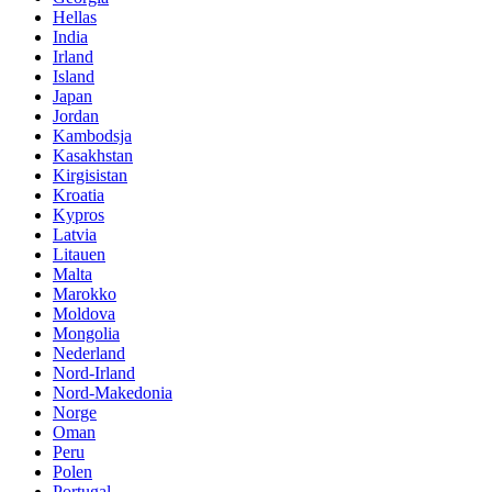
Hellas
India
Irland
Island
Japan
Jordan
Kambodsja
Kasakhstan
Kirgisistan
Kroatia
Kypros
Latvia
Litauen
Malta
Marokko
Moldova
Mongolia
Nederland
Nord-Irland
Nord-Makedonia
Norge
Oman
Peru
Polen
Portugal