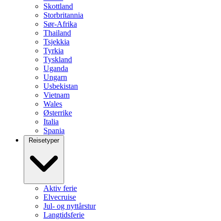
Skottland
Storbritannia
Sør-Afrika
Thailand
Tsjekkia
Tyrkia
Tyskland
Uganda
Ungarn
Usbekistan
Vietnam
Wales
Østerrike
Italia
Spania
Reisetyper
Aktiv ferie
Elvecruise
Jul- og nyttårstur
Langtidsferie