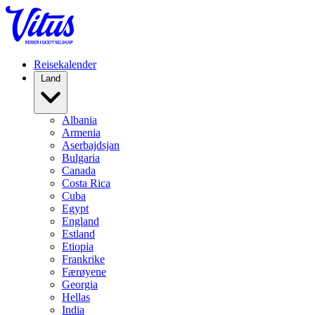
Reisekalender
Land
Albania
Armenia
Aserbajdsjan
Bulgaria
Canada
Costa Rica
Cuba
Egypt
England
Estland
Etiopia
Frankrike
Færøyene
Georgia
Hellas
India