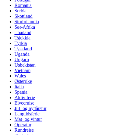
Romania
Serbia
Skottland
Storbritannia
Sør-Afrika
Thailand
Tsjekkia
Tyrkia
Tyskland
Uganda
Ungarn
Usbekistan
Vietnam
Wales
Østerrike
Italia
Spania
Aktiv ferie
Elvecruise
Jul- og nyttårstur
Langtidsferie
Mat- og vintur
Operatur
Rundreise