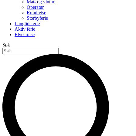
Mat- og vintur
Operatur
Rundreise
Storbyferie
Langtidsferie
Aktiv ferie
Elvecruise
Søk