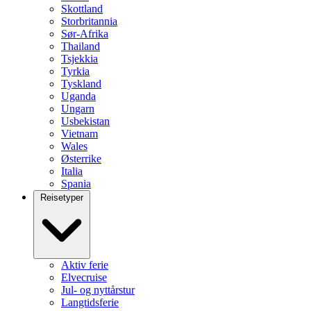
Skottland
Storbritannia
Sør-Afrika
Thailand
Tsjekkia
Tyrkia
Tyskland
Uganda
Ungarn
Usbekistan
Vietnam
Wales
Østerrike
Italia
Spania
Reisetyper
Aktiv ferie
Elvecruise
Jul- og nyttårstur
Langtidsferie