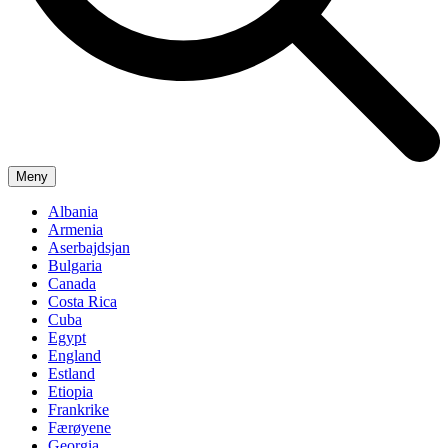
Meny
Albania
Armenia
Aserbajdsjan
Bulgaria
Canada
Costa Rica
Cuba
Egypt
England
Estland
Etiopia
Frankrike
Færøyene
Georgia