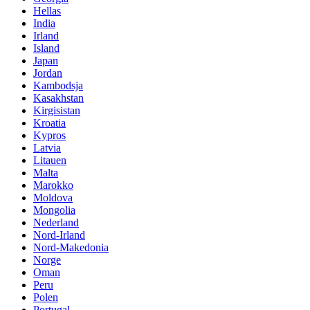
Hellas
India
Irland
Island
Japan
Jordan
Kambodsja
Kasakhstan
Kirgisistan
Kroatia
Kypros
Latvia
Litauen
Malta
Marokko
Moldova
Mongolia
Nederland
Nord-Irland
Nord-Makedonia
Norge
Oman
Peru
Polen
Portugal