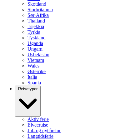
Skottland
Storbritannia
Sør-Afrika
Thailand
Tsjekkia
Tyrkia
Tyskland
Uganda
Ungarn
Usbekistan
Vietnam
Wales
Østerrike
Italia
Spania
Reisetyper
Aktiv ferie
Elvecruise
Jul- og nyttårstur
Langtidsferie