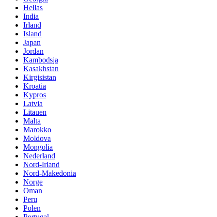
Hellas
India
Irland
Island
Japan
Jordan
Kambodsja
Kasakhstan
Kirgisistan
Kroatia
Kypros
Latvia
Litauen
Malta
Marokko
Moldova
Mongolia
Nederland
Nord-Irland
Nord-Makedonia
Norge
Oman
Peru
Polen
Portugal