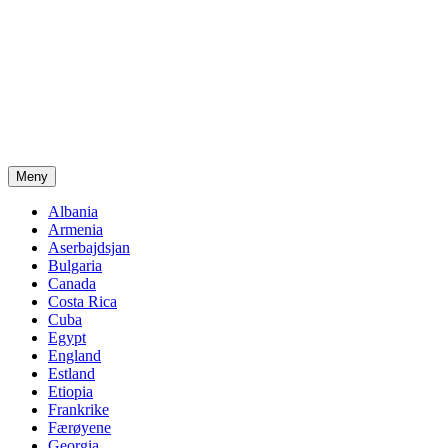
Meny
Albania
Armenia
Aserbajdsjan
Bulgaria
Canada
Costa Rica
Cuba
Egypt
England
Estland
Etiopia
Frankrike
Færøyene
Georgia