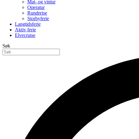
Mat- og vintur
Operatur
Rundreise
Storbyferie
Langtidsferie
Aktiv ferie
Elvecruise
Søk