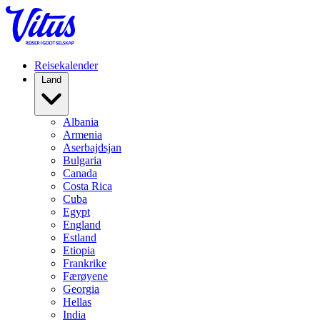
Reisekalender
Land
Albania
Armenia
Aserbajdsjan
Bulgaria
Canada
Costa Rica
Cuba
Egypt
England
Estland
Etiopia
Frankrike
Færøyene
Georgia
Hellas
India