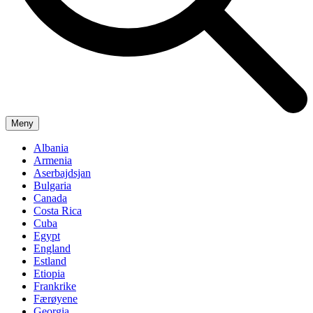
Meny
Albania
Armenia
Aserbajdsjan
Bulgaria
Canada
Costa Rica
Cuba
Egypt
England
Estland
Etiopia
Frankrike
Færøyene
Georgia