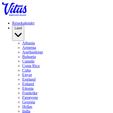
Reisekalender
Land
Albania
Armenia
Aserbajdsjan
Bulgaria
Canada
Costa Rica
Cuba
Egypt
England
Estland
Etiopia
Frankrike
Færøyene
Georgia
Hellas
India