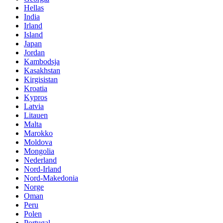
Hellas
India
Irland
Island
Japan
Jordan
Kambodsja
Kasakhstan
Kirgisistan
Kroatia
Kypros
Latvia
Litauen
Malta
Marokko
Moldova
Mongolia
Nederland
Nord-Irland
Nord-Makedonia
Norge
Oman
Peru
Polen
Portugal