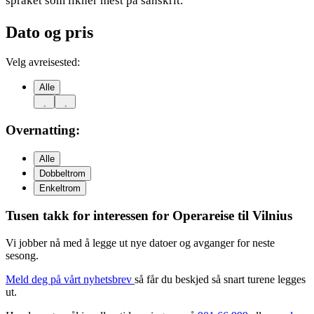
språket som likner mest på sanskrit.
Dato og pris
Velg avreisested:
Alle
Overnatting:
Alle
Dobbeltrom
Enkeltrom
Tusen takk for interessen for
Operareise til Vilnius
Vi jobber nå med å legge ut nye datoer og avganger for neste
sesong.
Meld deg på vårt nyhetsbrev
så får du beskjed så snart turene legges
ut.