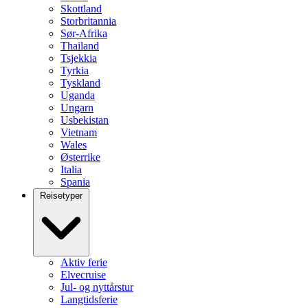
Skottland
Storbritannia
Sør-Afrika
Thailand
Tsjekkia
Tyrkia
Tyskland
Uganda
Ungarn
Usbekistan
Vietnam
Wales
Østerrike
Italia
Spania
Reisetyper
Aktiv ferie
Elvecruise
Jul- og nyttårstur
Langtidsferie