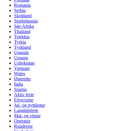
Romania
Serbia
Skottland
Storbritannia
Sør-Afrika
Thailand
Tsjekkia
Tyrkia
Tyskland
Uganda
Ungarn
Usbekistan
Vietnam
Wales
Østerrike
Italia
Spania
Aktiv ferie
Elvecruise
Jul- og nyttårstur
Langtidsferie
Mat- og vintur
Operatur
Rundreise