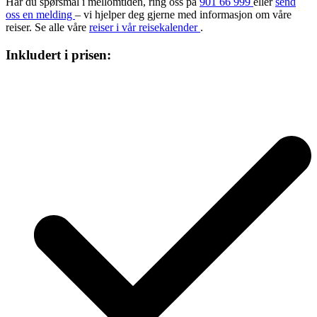
Har du spørsmål i mellomtiden, ring oss på
901 66 999
eller
send
oss en melding
– vi hjelper deg gjerne med informasjon om våre
reiser. Se alle våre
reiser i vår reisekalender
.
Inkludert i prisen: