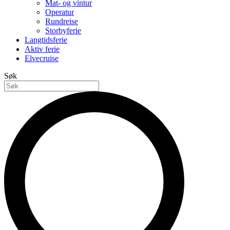
Mat- og vintur
Operatur
Rundreise
Storbyferie
Langtidsferie
Aktiv ferie
Elvecruise
Søk