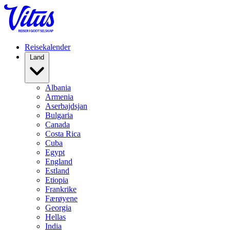
Reisekalender
Land
Albania
Armenia
Aserbajdsjan
Bulgaria
Canada
Costa Rica
Cuba
Egypt
England
Estland
Etiopia
Frankrike
Færøyene
Georgia
Hellas
India