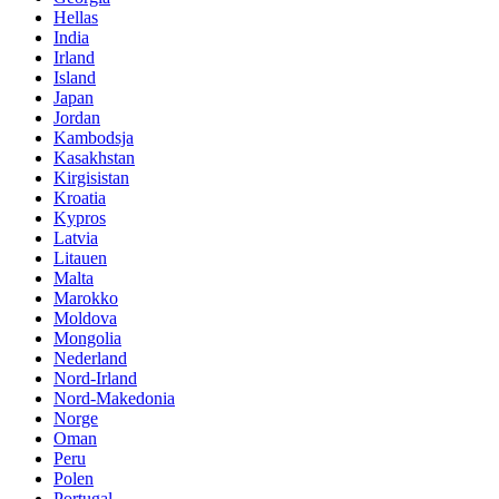
Hellas
India
Irland
Island
Japan
Jordan
Kambodsja
Kasakhstan
Kirgisistan
Kroatia
Kypros
Latvia
Litauen
Malta
Marokko
Moldova
Mongolia
Nederland
Nord-Irland
Nord-Makedonia
Norge
Oman
Peru
Polen
Portugal