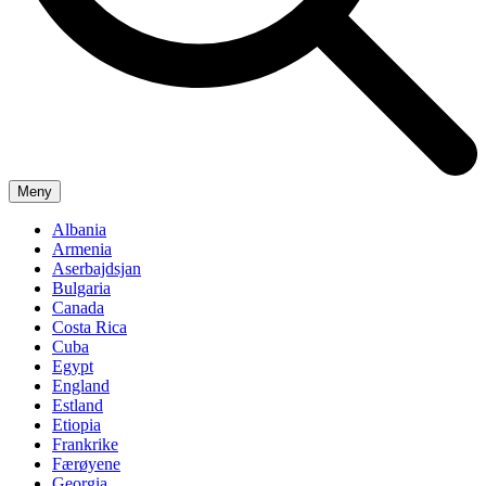
Meny
Albania
Armenia
Aserbajdsjan
Bulgaria
Canada
Costa Rica
Cuba
Egypt
England
Estland
Etiopia
Frankrike
Færøyene
Georgia