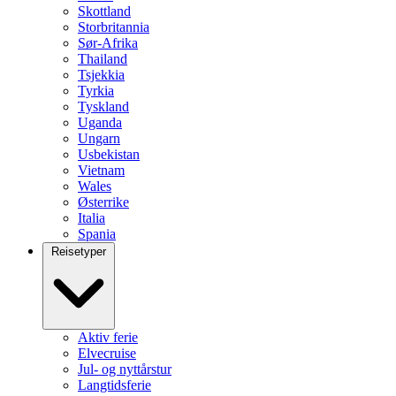
Skottland
Storbritannia
Sør-Afrika
Thailand
Tsjekkia
Tyrkia
Tyskland
Uganda
Ungarn
Usbekistan
Vietnam
Wales
Østerrike
Italia
Spania
Reisetyper
Aktiv ferie
Elvecruise
Jul- og nyttårstur
Langtidsferie