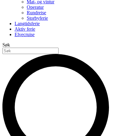
Mat- og vintur
Operatur
Rundreise
Storbyferie
Langtidsferie
Aktiv ferie
Elvecruise
Søk