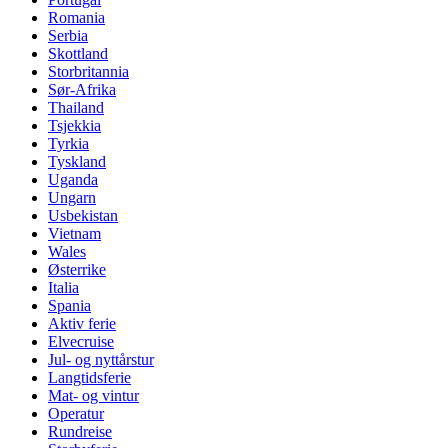
Romania
Serbia
Skottland
Storbritannia
Sør-Afrika
Thailand
Tsjekkia
Tyrkia
Tyskland
Uganda
Ungarn
Usbekistan
Vietnam
Wales
Østerrike
Italia
Spania
Aktiv ferie
Elvecruise
Jul- og nyttårstur
Langtidsferie
Mat- og vintur
Operatur
Rundreise