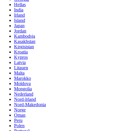
Hellas
India
Irland
Island
Japan
Jordan
Kambodsja
Kasakhstan
Kirgisistan
Kroatia
Kypros
Latvia
Litauen
Malta
Marokko
Moldova
Mongolia
Nederland
Nord-Irland
Nord-Makedonia
Norge
Oman
Peru
Polen
Portugal