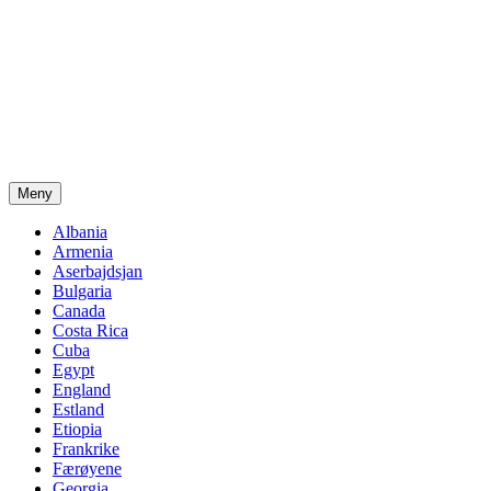
Meny
Albania
Armenia
Aserbajdsjan
Bulgaria
Canada
Costa Rica
Cuba
Egypt
England
Estland
Etiopia
Frankrike
Færøyene
Georgia