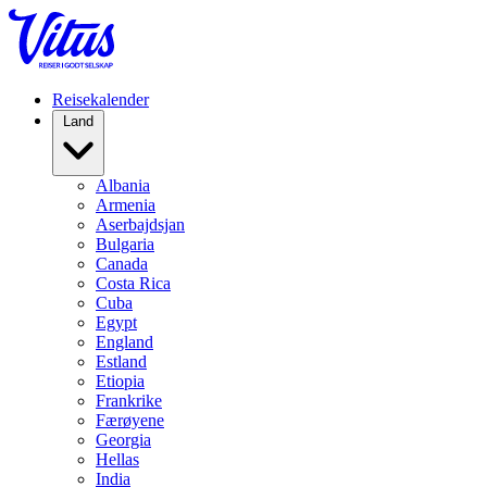
Reisekalender
Land
Albania
Armenia
Aserbajdsjan
Bulgaria
Canada
Costa Rica
Cuba
Egypt
England
Estland
Etiopia
Frankrike
Færøyene
Georgia
Hellas
India