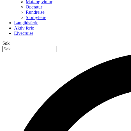
Mat- og vintur
Operatur
Rundreise
Storbyferie
Langtidsferie
Aktiv ferie
Elvecruise
Søk