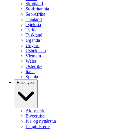
Skottland
Storbritannia
Sør-Afrika
Thailand
Tsjekkia
Tyrkia
Tyskland
Uganda
Ungarn
Usbekistan
Vietnam
Wales
Østerrike
Italia
Spania
Reisetyper
Aktiv ferie
Elvecruise
Jul- og nyttårstur
Langtidsferie