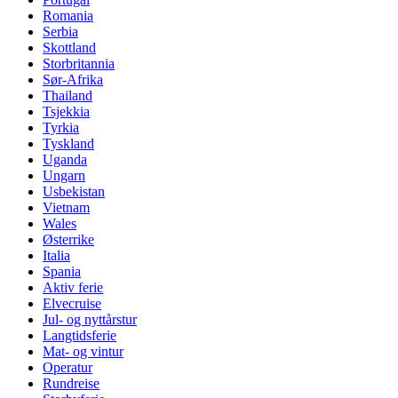
Romania
Serbia
Skottland
Storbritannia
Sør-Afrika
Thailand
Tsjekkia
Tyrkia
Tyskland
Uganda
Ungarn
Usbekistan
Vietnam
Wales
Østerrike
Italia
Spania
Aktiv ferie
Elvecruise
Jul- og nyttårstur
Langtidsferie
Mat- og vintur
Operatur
Rundreise