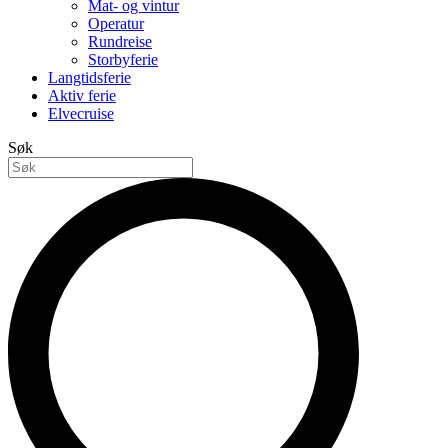
Mat- og vintur
Operatur
Rundreise
Storbyferie
Langtidsferie
Aktiv ferie
Elvecruise
Søk