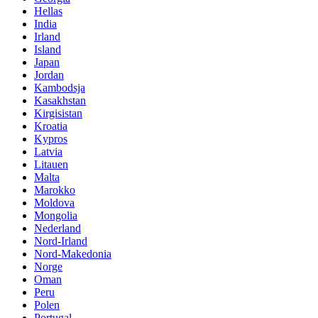
Hellas
India
Irland
Island
Japan
Jordan
Kambodsja
Kasakhstan
Kirgisistan
Kroatia
Kypros
Latvia
Litauen
Malta
Marokko
Moldova
Mongolia
Nederland
Nord-Irland
Nord-Makedonia
Norge
Oman
Peru
Polen
Portugal