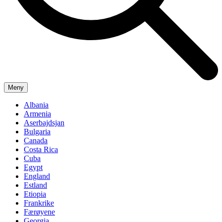
Meny
Albania
Armenia
Aserbajdsjan
Bulgaria
Canada
Costa Rica
Cuba
Egypt
England
Estland
Etiopia
Frankrike
Færøyene
Georgia