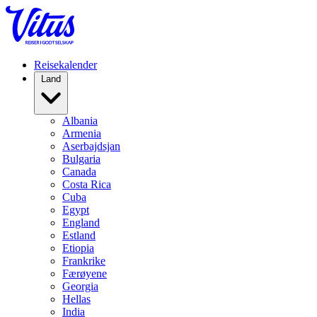
Reisekalender
Land
Albania
Armenia
Aserbajdsjan
Bulgaria
Canada
Costa Rica
Cuba
Egypt
England
Estland
Etiopia
Frankrike
Færøyene
Georgia
Hellas
India