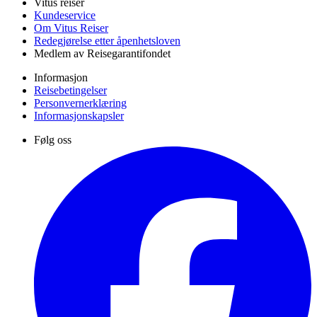
Vitus reiser
Kundeservice
Om Vitus Reiser
Redegjørelse etter åpenhetsloven
Medlem av Reisegarantifondet
Informasjon
Reisebetingelser
Personvernerklæring
Informasjonskapsler
Følg oss