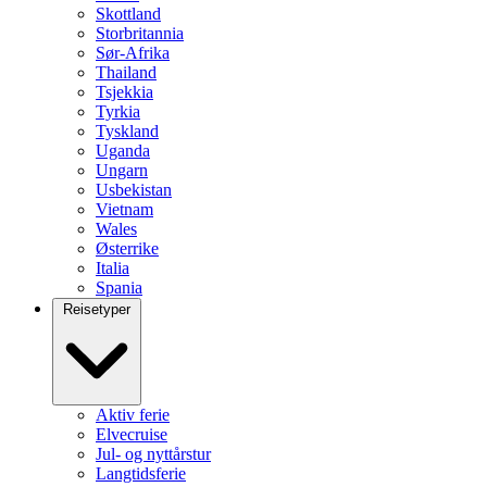
Skottland
Storbritannia
Sør-Afrika
Thailand
Tsjekkia
Tyrkia
Tyskland
Uganda
Ungarn
Usbekistan
Vietnam
Wales
Østerrike
Italia
Spania
Reisetyper
Aktiv ferie
Elvecruise
Jul- og nyttårstur
Langtidsferie