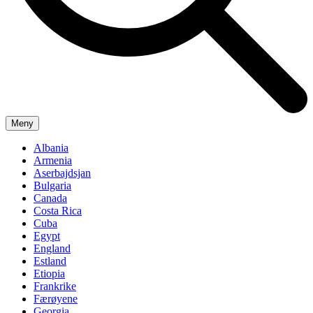
Meny
Albania
Armenia
Aserbajdsjan
Bulgaria
Canada
Costa Rica
Cuba
Egypt
England
Estland
Etiopia
Frankrike
Færøyene
Georgia