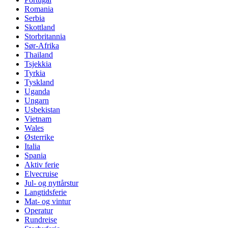
Romania
Serbia
Skottland
Storbritannia
Sør-Afrika
Thailand
Tsjekkia
Tyrkia
Tyskland
Uganda
Ungarn
Usbekistan
Vietnam
Wales
Østerrike
Italia
Spania
Aktiv ferie
Elvecruise
Jul- og nyttårstur
Langtidsferie
Mat- og vintur
Operatur
Rundreise