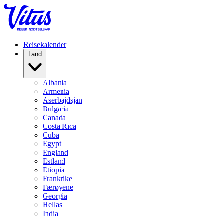
Reisekalender
Land
Albania
Armenia
Aserbajdsjan
Bulgaria
Canada
Costa Rica
Cuba
Egypt
England
Estland
Etiopia
Frankrike
Færøyene
Georgia
Hellas
India