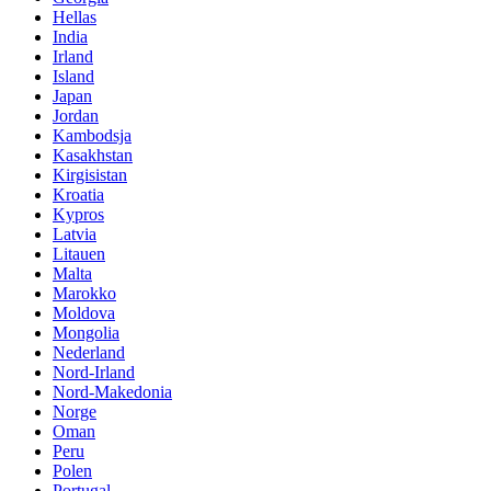
Hellas
India
Irland
Island
Japan
Jordan
Kambodsja
Kasakhstan
Kirgisistan
Kroatia
Kypros
Latvia
Litauen
Malta
Marokko
Moldova
Mongolia
Nederland
Nord-Irland
Nord-Makedonia
Norge
Oman
Peru
Polen
Portugal