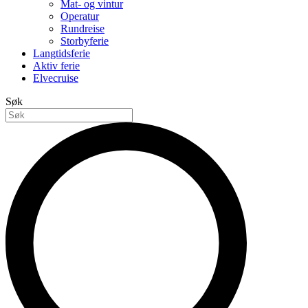
Mat- og vintur
Operatur
Rundreise
Storbyferie
Langtidsferie
Aktiv ferie
Elvecruise
Søk