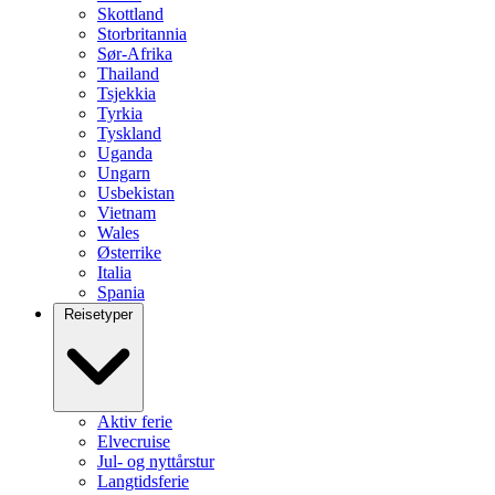
Skottland
Storbritannia
Sør-Afrika
Thailand
Tsjekkia
Tyrkia
Tyskland
Uganda
Ungarn
Usbekistan
Vietnam
Wales
Østerrike
Italia
Spania
Reisetyper
Aktiv ferie
Elvecruise
Jul- og nyttårstur
Langtidsferie