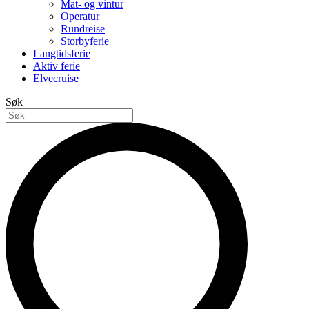
Mat- og vintur
Operatur
Rundreise
Storbyferie
Langtidsferie
Aktiv ferie
Elvecruise
Søk