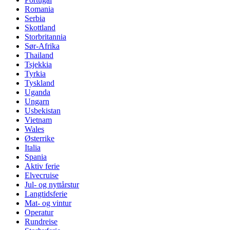
Romania
Serbia
Skottland
Storbritannia
Sør-Afrika
Thailand
Tsjekkia
Tyrkia
Tyskland
Uganda
Ungarn
Usbekistan
Vietnam
Wales
Østerrike
Italia
Spania
Aktiv ferie
Elvecruise
Jul- og nyttårstur
Langtidsferie
Mat- og vintur
Operatur
Rundreise