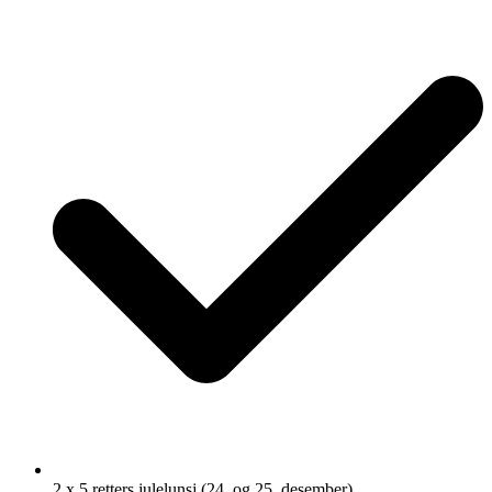
2 x 5 retters julelunsj (24. og 25. desember)