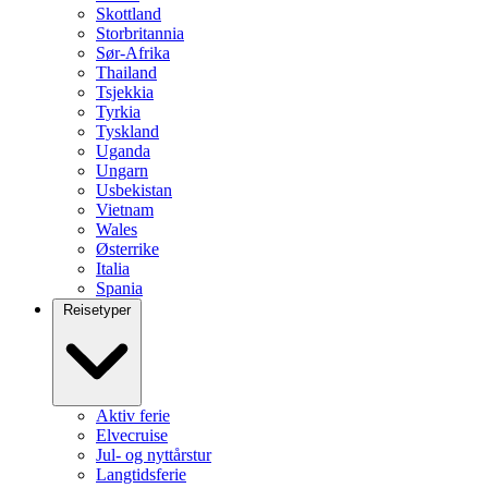
Skottland
Storbritannia
Sør-Afrika
Thailand
Tsjekkia
Tyrkia
Tyskland
Uganda
Ungarn
Usbekistan
Vietnam
Wales
Østerrike
Italia
Spania
Reisetyper
Aktiv ferie
Elvecruise
Jul- og nyttårstur
Langtidsferie