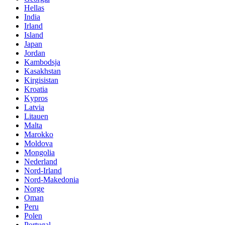
Hellas
India
Irland
Island
Japan
Jordan
Kambodsja
Kasakhstan
Kirgisistan
Kroatia
Kypros
Latvia
Litauen
Malta
Marokko
Moldova
Mongolia
Nederland
Nord-Irland
Nord-Makedonia
Norge
Oman
Peru
Polen
Portugal