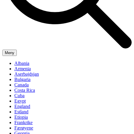
Meny
Albania
Armenia
Aserbajdsjan
Bulgaria
Canada
Costa Rica
Cuba
Egypt
England
Estland
Etiopia
Frankrike
Færøyene
Georgia