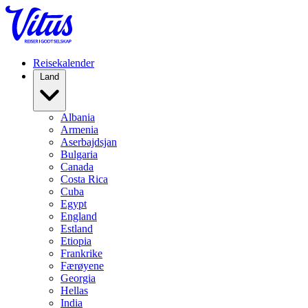
Reisekalender
Land
Albania
Armenia
Aserbajdsjan
Bulgaria
Canada
Costa Rica
Cuba
Egypt
England
Estland
Etiopia
Frankrike
Færøyene
Georgia
Hellas
India