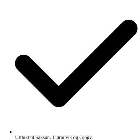
Utflukt til Saksun, Tjørnuvik og Gjógv