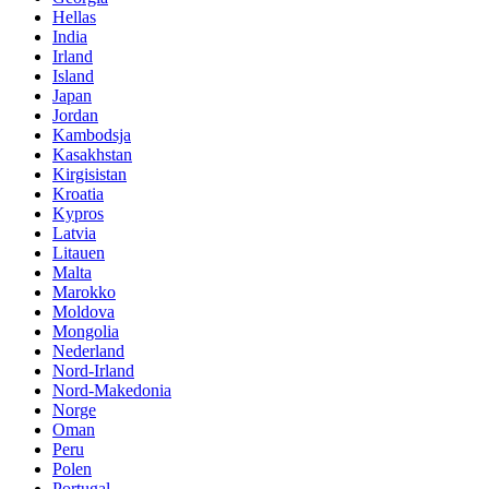
Hellas
India
Irland
Island
Japan
Jordan
Kambodsja
Kasakhstan
Kirgisistan
Kroatia
Kypros
Latvia
Litauen
Malta
Marokko
Moldova
Mongolia
Nederland
Nord-Irland
Nord-Makedonia
Norge
Oman
Peru
Polen
Portugal