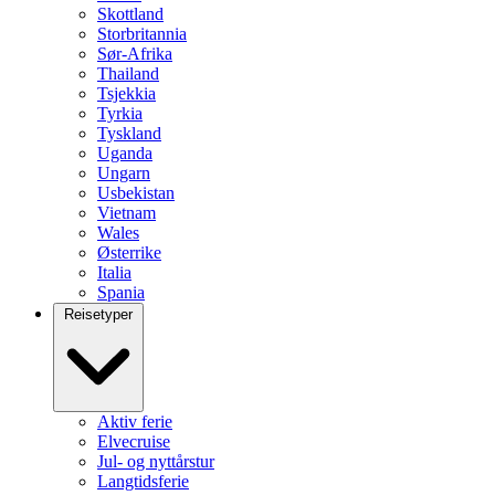
Skottland
Storbritannia
Sør-Afrika
Thailand
Tsjekkia
Tyrkia
Tyskland
Uganda
Ungarn
Usbekistan
Vietnam
Wales
Østerrike
Italia
Spania
Reisetyper
Aktiv ferie
Elvecruise
Jul- og nyttårstur
Langtidsferie