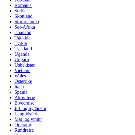
Romania
Serbia
Skottland
Storbritannia
Sør-Afrika
Thailand
Tsjekkia
Tyrkia
Tyskland
Uganda
Ungarn
Usbekistan
Vietnam
Wales
Østerrike
Italia
Spania
Aktiv ferie
Elvecruise
Jul- og nyttårstur
Langtidsferie
Mat- og vintur
Operatur
Rundreise