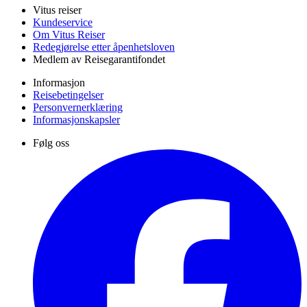
Vitus reiser
Kundeservice
Om Vitus Reiser
Redegjørelse etter åpenhetsloven
Medlem av Reisegarantifondet
Informasjon
Reisebetingelser
Personvernerklæring
Informasjonskapsler
Følg oss