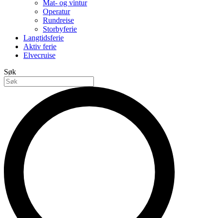
Mat- og vintur
Operatur
Rundreise
Storbyferie
Langtidsferie
Aktiv ferie
Elvecruise
Søk