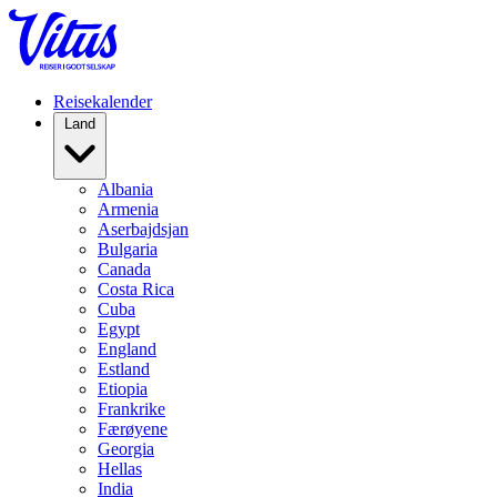
Reisekalender
Land
Albania
Armenia
Aserbajdsjan
Bulgaria
Canada
Costa Rica
Cuba
Egypt
England
Estland
Etiopia
Frankrike
Færøyene
Georgia
Hellas
India