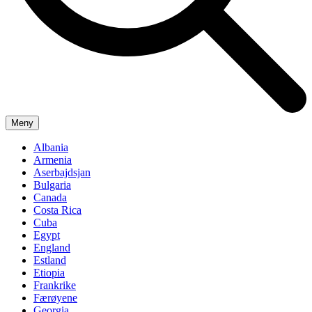
Meny
Albania
Armenia
Aserbajdsjan
Bulgaria
Canada
Costa Rica
Cuba
Egypt
England
Estland
Etiopia
Frankrike
Færøyene
Georgia