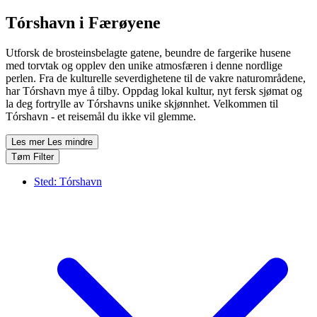
Tórshavn i Færøyene
Utforsk de brosteinsbelagte gatene, beundre de fargerike husene
med torvtak og opplev den unike atmosfæren i denne nordlige
perlen. Fra de kulturelle severdighetene til de vakre naturområdene,
har Tórshavn mye å tilby. Oppdag lokal kultur, nyt fersk sjømat og
la deg fortrylle av Tórshavns unike skjønnhet. Velkommen til
Tórshavn - et reisemål du ikke vil glemme.
Les mer
Les mindre
Tøm Filter
Sted:
Tórshavn