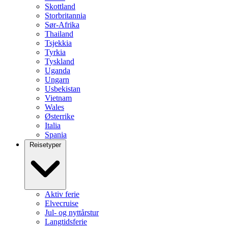
Skottland
Storbritannia
Sør-Afrika
Thailand
Tsjekkia
Tyrkia
Tyskland
Uganda
Ungarn
Usbekistan
Vietnam
Wales
Østerrike
Italia
Spania
Reisetyper
Aktiv ferie
Elvecruise
Jul- og nyttårstur
Langtidsferie