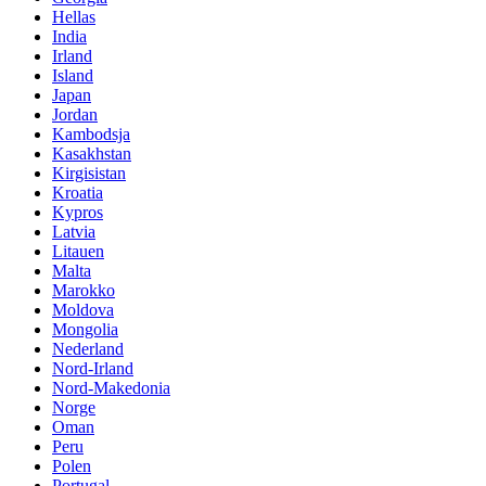
Hellas
India
Irland
Island
Japan
Jordan
Kambodsja
Kasakhstan
Kirgisistan
Kroatia
Kypros
Latvia
Litauen
Malta
Marokko
Moldova
Mongolia
Nederland
Nord-Irland
Nord-Makedonia
Norge
Oman
Peru
Polen
Portugal