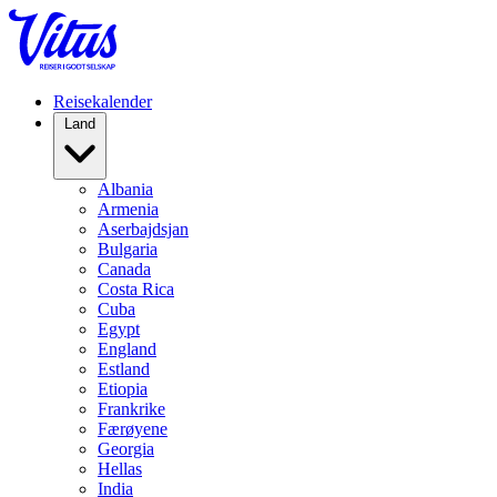
Reisekalender
Land
Albania
Armenia
Aserbajdsjan
Bulgaria
Canada
Costa Rica
Cuba
Egypt
England
Estland
Etiopia
Frankrike
Færøyene
Georgia
Hellas
India