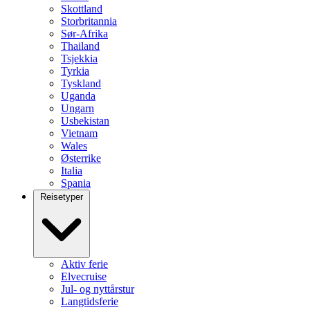
Skottland
Storbritannia
Sør-Afrika
Thailand
Tsjekkia
Tyrkia
Tyskland
Uganda
Ungarn
Usbekistan
Vietnam
Wales
Østerrike
Italia
Spania
Reisetyper
Aktiv ferie
Elvecruise
Jul- og nyttårstur
Langtidsferie