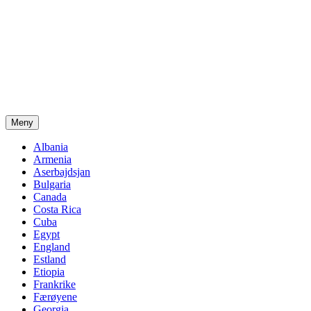
Meny
Albania
Armenia
Aserbajdsjan
Bulgaria
Canada
Costa Rica
Cuba
Egypt
England
Estland
Etiopia
Frankrike
Færøyene
Georgia