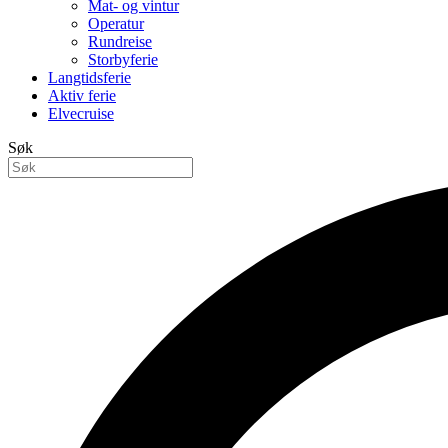
Mat- og vintur
Operatur
Rundreise
Storbyferie
Langtidsferie
Aktiv ferie
Elvecruise
Søk