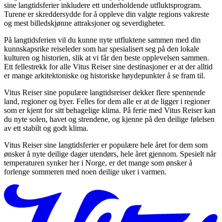
sine langtidsferier inkludere ett underholdende utfluktsprogram.
Turene er skreddersydde for å oppleve din valgte regions vakreste
og mest billedskjønne attraksjoner og severdigheter.​​​​‌ ‍ ​‍​‍‌‍ ‌ ​‍‌‍‍‌‌‍‌ ‌‍‍‌‌‍ ‍​‍​‍​ ‍‍​‍​‍‌ ​ ‌‍​‌‌‍ ‍‌‍‍‌‌ ‌​‌ ‍‌​‍ ‍‌‍‍‌‌‍ ​‍​‍​‍ ​​‍​‍‌‍‍​‌ ​‍‌‍‌‌‌‍‌‍​‍​‍​ ‍‍​‍​‍‌‍‍​‌ ‌​‌ ‌​‌ ​​‌ ​ ​ ‍‍​‍ ​‍ ‌ ‌‍‌‍‍‌‌ ‌​‌ ‌‌‌ ​ ‌ ​‍‌‍‌‌‌‍‍‌‌ ​ ‌‍‌‌‌ ​‍​‍ ‍‌ ​ ‌‍​‌‌‍ ‍‌‍‍‌‌ ‌​‌ ‍‌​‍ ‍‌ ​ ‌ ‌​‌ ‌‌‌‍‌​‌‍‍‌‌‍ ​‍ ‌‍‍‌‌‍ ‍‌ ‌​‌‍‌‌‌‍ ‍‌ ‌​​‍ ‌‍‌‌‌‍‌​‌‍‍‌‌ ‌​​‍ ‌‍ ‌‌‍ ‌‍‌​‌‍‌‌​ ‌‌ ​​‌ ​‍‌‍‌‌‌ ​ ‌‍‌‌‌‍ ‍‌ ‌​‌‍​‌‌ ‌​‌‍‍‌‌‍ ‌‍ ‍​ ‍ ‌‍‍‌‌‍‌​​ ‌‌‍​ ‌ ​‍‌‍​‌‌‍‌‍‌ ‌​​‍ ‌​ ​‌​ ‍‌​ ‌ ​ ​‌​ ​​​ ​‍​ ‍ ‌ ‌​‌ ‍‌‌ ​​‌‍‌‌​ ‌‌‍​‍‌‍ ​‌‍ ‌‍‌ ​ ‍ ‌ ​​‌‍​‌‌ ‌​‌‍‍​​ ‌‌‍​ ‌‍ ‌‍ ‍‌ ‌​‌‍‌‌‌‍ ‍‌ ‌​‌​​‍‌ ‌‌‌‍‍‌‌‍ ​‌‍‌​‌‍‌‌‌ ​‍​‍‌‌​ ‌‌‌​​‍‌‌ ‌‍‍ ‌‍‌‌‌ ‍‌​‍‌‌​ ​ ‌​‌​​‍‌‌​ ​ ‌​‌​​‍‌‌​ ​‍​ ​‍‌ ‌​‌‍​‍​ ‌ ​ ‌‍​ ​‌​ ‌‍​ ‌ ‌‍​ ‌‍‌‌​ ‌​​ ‌‌​ ‌‍‌‍​ ‌‍​‌​‍‌‌​ ​‍​ ​‍​‍‌‌​ ‌‌‌​‌​​‍ ‍‌ ‌​‌‍‌‌‌ ‍​‌ ‌​​‍‌‌​ ‌‌‌​​‍‌‌ ‌‍‍ ‌‍‌‌‌ ‍‌​‍‌‌​ ​ ‌​‌​​‍‌‌​ ​ ‌​‌​​‍‌‌​ ​‍​ ​‍​ ​​​ ​‌​ ​ ​ ‌‍‌‍‌​​ ‌ ‌‍​ ​ ​ ​ ‍​‌‍​‌‌‍‌‍​ ‌ ​‍‌‌​ ​‍​ ​‍​‍‌‌​ ‌‌‌​‌​​‍ ‍‌‍​ ‌‍‍​‌‍‍‌‌‍ ​‌‍‌​‌ ​‍‌‍‌‌‌‍ ‍​‍‌‌​ ‌‌‌​​‍‌‌ ‌‍‍ ‌‍‌‌‌ ‍‌​‍‌‌​ ​ ‌​‌​​‍‌‌​ ​ ‌​‌​​‍‌‌​ ​‍​ ​‍‌‍​‌‌‍‌‍‌‍​‍​ ‍​​ ‌ ‌‍‌‍‌‍​ ‌‍​‌​ ‌​​ ‍‌​ ‌​​ ‍​​‍‌‌​ ​‍​ ​‍​‍‌‌​ ‌‌‌​‌​​‍ ‍‌ ‌​‌‍‌‌‌ ‍​‌ ‌​​ ‌‍​‍‌‍​‌‌ ​ ‌‍‌‌‌‌‌‌‌ ​‍‌‍ ​​ ‌‌‍‍​‌ ‌​‌ ‌​‌ ​​‌ ​ ​‍‌‌​ ​ ‌​​‌​‍‌‌​ ​‍‌​‌‍​‍‌‌​ ​‍‌​‌‍‌ ‌‍‌‍‍‌‌ ‌​‌ ‌‌‌ ​ ‌ ​‍‌‍‌‌‌‍‍‌‌ ​ ‌‍‌‌‌ ​‍​‍ ‍‌ ​ ‌‍​‌‌‍ ‍‌‍‍‌‌ ‌​‌ ‍‌​‍ ‍‌ ​ ‌ ‌​‌ ‌‌‌‍‌​‌‍‍‌‌‍ ​‍‌‍‌‍‍‌‌‍‌​​ ‌‌‍​ ‌ ​‍‌‍​‌‌‍‌‍‌ ‌​​‍ ‌​ ​‌​ ‍‌​ ‌ ​ ​‌​ ​​​ ​‍​‍‌‍‌ ‌​‌ ‍‌‌ ​​‌‍‌‌​ ‌‌‍​‍‌‍ ​‌‍ ‌‍‌ ​‍‌‍‌ ​​‌‍​‌‌ ‌​‌‍‍​​ ‌‌‍​ ‌‍ ‌‍ ‍‌ ‌​‌‍‌‌‌‍ ‍‌ ‌​‌​​‍‌ ‌‌‌‍‍‌‌‍ ​‌‍‌​‌‍‌‌‌ ​‍​‍‌‌​ ‌‌‌​​‍‌‌ ‌‍‍ ‌‍‌‌‌ ‍‌​‍‌‌​ ​ ‌​‌​​‍‌‌​ ​ ‌​‌​​‍‌‌​ ​‍​ ​‍‌ ‌​‌‍​‍​ ‌ ​ ‌‍​ ​‌​ ‌‍​ ‌ ‌‍​ ‌‍‌‌​ ‌​​ ‌‌​ ‌‍‌‍​ ‌‍​‌​‍‌‌​ ​‍​ ​‍​‍‌‌​ ‌‌‌​‌​​‍ ‍‌ ‌​‌‍‌‌‌ ‍​‌ ‌​​‍‌‌​ ‌‌‌​​‍‌‌ ‌‍‍ ‌‍‌‌‌ ‍‌​‍‌‌​ ​ ‌​‌​​‍‌‌​ ​ ‌​‌​​‍‌‌​ ​‍​ ​‍​ ​​​ ​‌​ ​ ​ ‌‍‌‍‌​​ ‌ ‌‍​ ​ ​ ​ ‍​‌‍​‌‌‍‌‍​ ‌ ​‍‌‌​ ​‍​ ​‍​‍‌‌​ ‌‌‌​‌​​‍ ‍‌‍​ ‌‍‍​‌‍‍‌‌‍ ​‌‍‌​‌ ​‍‌‍‌‌‌‍ ‍​‍‌‌​ ‌‌‌​​‍‌‌ ‌‍‍ ‌‍‌‌‌ ‍‌​‍‌‌​ ​ ‌​‌​​‍‌‌​ ​ ‌​‌​​‍‌‌​ ​‍​ ​‍‌‍​‌‌‍‌‍‌‍​‍​ ‍​​ ‌ ‌‍‌‍‌‍​ ‌‍​‌​ ‌​​ ‍‌​ ‌​​ ‍​​‍‌‌​ ​‍​ ​‍​‍‌‌​ ‌‌‌​‌​​‍ ‍‌ ‌​‌‍‌‌‌ ‍​‌ ‌​​‍‌‍‌ ​​‌‍‌‌‌ ​‍‌ ​ ‌ ​​‌‍‌‌‌‍​ ‌ ‌​‌‍‍‌‌ ‌‍‌‍‌‌​ ‌‌ ​​‌ ‌‌‌‍​‍‌‍ ​‌‍‍‌‌ ​ ‌‍‍​‌‍‌‌‌‍‌​​‍​‍‌ ‌
På langtidsferien vil du kunne nyte utfluktene sammen med din
kunnskapsrike reiseleder som har spesialisert seg på den lokale
kulturen og historien, slik at vi får den beste opplevelsen sammen.
Ett fellestrekk for alle Vitus Reiser sine destinasjoner er at der alltid
er mange arkitektoniske og historiske høydepunkter å se fram til.​​​​‌ ‍ ​‍​‍‌‍ ‌ ​‍‌‍‍‌‌‍‌ ‌‍‍‌‌‍ ‍​‍​‍​ ‍‍​‍​‍‌ ​ ‌‍​‌‌‍ ‍‌‍‍‌‌ ‌​‌ ‍‌​‍ ‍‌‍‍‌‌‍ ​‍​‍​‍ ​​‍​‍‌‍‍​‌ ​‍‌‍‌‌‌‍‌‍​‍​‍​ ‍‍​‍​‍‌‍‍​‌ ‌​‌ ‌​‌ ​​‌ ​ ​ ‍‍​‍ ​‍ ‌ ‌‍‌‍‍‌‌ ‌​‌ ‌‌‌ ​ ‌ ​‍‌‍‌‌‌‍‍‌‌ ​ ‌‍‌‌‌ ​‍​‍ ‍‌ ​ ‌‍​‌‌‍ ‍‌‍‍‌‌ ‌​‌ ‍‌​‍ ‍‌ ​ ‌ ‌​‌ ‌‌‌‍‌​‌‍‍‌‌‍ ​‍ ‌‍‍‌‌‍ ‍‌ ‌​‌‍‌‌‌‍ ‍‌ ‌​​‍ ‌‍‌‌‌‍‌​‌‍‍‌‌ ‌​​‍ ‌‍ ‌‌‍ ‌‍‌​‌‍‌‌​ ‌‌ ​​‌ ​‍‌‍‌‌‌ ​ ‌‍‌‌‌‍ ‍‌ ‌​‌‍​‌‌ ‌​‌‍‍‌‌‍ ‌‍ ‍​ ‍ ‌‍‍‌‌‍‌​​ ‌‌‍​ ‌ ​‍‌‍​‌‌‍‌‍‌ ‌​​‍ ‌​ ​‌​ ‍‌​ ‌ ​ ​‌​ ​​​ ​‍​ ‍ ‌ ‌​‌ ‍‌‌ ​​‌‍‌‌​ ‌‌‍​‍‌‍ ​‌‍ ‌‍‌ ​ ‍ ‌ ​​‌‍​‌‌ ‌​‌‍‍​​ ‌‌‍​ ‌‍ ‌‍ ‍‌ ‌​‌‍‌‌‌‍ ‍‌ ‌​‌​​‍‌ ‌‌‌‍‍‌‌‍ ​‌‍‌​‌‍‌‌‌ ​‍​‍‌‌​ ‌‌‌​​‍‌‌ ‌‍‍ ‌‍‌‌‌ ‍‌​‍‌‌​ ​ ‌​‌​​‍‌‌​ ​ ‌​‌​​‍‌‌​ ​‍​ ​‍‌ ‌​‌‍​‍​ ‌ ​ ‌‍​ ​‌​ ‌‍​ ‌ ‌‍​ ‌‍‌‌​ ‌​​ ‌‌​ ‌‍‌‍​ ‌‍​‌​‍‌‌​ ​‍​ ​‍​‍‌‌​ ‌‌‌​‌​​‍ ‍‌ ‌​‌‍‌‌‌ ‍​‌ ‌​​‍‌‌​ ‌‌‌​​‍‌‌ ‌‍‍ ‌‍‌‌‌ ‍‌​‍‌‌​ ​ ‌​‌​​‍‌‌​ ​ ‌​‌​​‍‌‌​ ​‍​ ​‍​ ‍​​ ‌‍​ ​​​ ‍‌‌‍​‍‌‍‌‌​ ‌‌‌‍‌‍​ ‌ ​ ‌ ​ ​​‌‍​‌​‍‌‌​ ​‍​ ​‍​‍‌‌​ ‌‌‌​‌​​‍ ‍‌‍​ ‌‍‍​‌‍‍‌‌‍ ​‌‍‌​‌ ​‍‌‍‌‌‌‍ ‍​‍‌‌​ ‌‌‌​​‍‌‌ ‌‍‍ ‌‍‌‌‌ ‍‌​‍‌‌​ ​ ‌​‌​​‍‌‌​ ​ ‌​‌​​‍‌‌​ ​‍​ ​‍​ ‍‌​ ​‍‌‍​‌‌‍​ ‌‍​‌‌‍​‍​ ​​​ ‍‌‌‍​‌‌‍‌​‌‍​ ​ ‌ ​‍‌‌​ ​‍​ ​‍​‍‌‌​ ‌‌‌​‌​​‍ ‍‌ ‌​‌‍‌‌‌ ‍​‌ ‌​​ ‌‍​‍‌‍​‌‌ ​ ‌‍‌‌‌‌‌‌‌ ​‍‌‍ ​​ ‌‌‍‍​‌ ‌​‌ ‌​‌ ​​‌ ​ ​‍‌‌​ ​ ‌​​‌​‍‌‌​ ​‍‌​‌‍​‍‌‌​ ​‍‌​‌‍‌ ‌‍‌‍‍‌‌ ‌​‌ ‌‌‌ ​ ‌ ​‍‌‍‌‌‌‍‍‌‌ ​ ‌‍‌‌‌ ​‍​‍ ‍‌ ​ ‌‍​‌‌‍ ‍‌‍‍‌‌ ‌​‌ ‍‌​‍ ‍‌ ​ ‌ ‌​‌ ‌‌‌‍‌​‌‍‍‌‌‍ ​‍‌‍‌‍‍‌‌‍‌​​ ‌‌‍​ ‌ ​‍‌‍​‌‌‍‌‍‌ ‌​​‍ ‌​ ​‌​ ‍‌​ ‌ ​ ​‌​ ​​​ ​‍​‍‌‍‌ ‌​‌ ‍‌‌ ​​‌‍‌‌​ ‌‌‍​‍‌‍ ​‌‍ ‌‍‌ ​‍‌‍‌ ​​‌‍​‌‌ ‌​‌‍‍​​ ‌‌‍​ ‌‍ ‌‍ ‍‌ ‌​‌‍‌‌‌‍ ‍‌ ‌​‌​​‍‌ ‌‌‌‍‍‌‌‍ ​‌‍‌​‌‍‌‌‌ ​‍​‍‌‌​ ‌‌‌​​‍‌‌ ‌‍‍ ‌‍‌‌‌ ‍‌​‍‌‌​ ​ ‌​‌​​‍‌‌​ ​ ‌​‌​​‍‌‌​ ​‍​ ​‍‌ ‌​‌‍​‍​ ‌ ​ ‌‍​ ​‌​ ‌‍​ ‌ ‌‍​ ‌‍‌‌​ ‌​​ ‌‌​ ‌‍‌‍​ ‌‍​‌​‍‌‌​ ​‍​ ​‍​‍‌‌​ ‌‌‌​‌​​‍ ‍‌ ‌​‌‍‌‌‌ ‍​‌ ‌​​‍‌‌​ ‌‌‌​​‍‌‌ ‌‍‍ ‌‍‌‌‌ ‍‌​‍‌‌​ ​ ‌​‌​​‍‌‌​ ​ ‌​‌​​‍‌‌​ ​‍​ ​‍​ ‍​​ ‌‍​ ​​​ ‍‌‌‍​‍‌‍‌‌​ ‌‌‌‍‌‍​ ‌ ​ ‌ ​ ​​‌‍​‌​‍‌‌​ ​‍​ ​‍​‍‌‌​ ‌‌‌​‌​​‍ ‍‌‍​ ‌‍‍​‌‍‍‌‌‍ ​‌‍‌​‌ ​‍‌‍‌‌‌‍ ‍​‍‌‌​ ‌‌‌​​‍‌‌ ‌‍‍ ‌‍‌‌‌ ‍‌​‍‌‌​ ​ ‌​‌​​‍‌‌​ ​ ‌​‌​​‍‌‌​ ​‍​ ​‍​ ‍‌​ ​‍‌‍​‌‌‍​ ‌‍​‌‌‍​‍​ ​​​ ‍‌‌‍​‌‌‍‌​‌‍​ ​ ‌ ​‍‌‌​ ​‍​ ​‍​‍‌‌​ ‌‌‌​‌​​‍ ‍‌ ‌​‌‍‌‌‌ ‍​‌ ‌​​‍‌‍‌ ​​‌‍‌‌‌ ​‍‌ ​ ‌ ​​‌‍‌‌‌‍​ ‌ ‌​‌‍‍‌‌ ‌‍‌‍‌‌​ ‌‌ ​​‌ ‌‌‌‍​‍‌‍ ​‌‍‍‌‌ ​ ‌‍‍​‌‍‌‌‌‍‌​​‍​‍‌ ‌
Vitus Reiser sine populære langtidsreiser dekker flere spennende
land, regioner og byer. Felles for dem alle er at de ligger i regioner
som er kjent for sitt behagelige klima. På ferie med Vitus Reiser kan
du nyte solen, havet og strendene, og kjenne på den deilige følelsen
av ett stabilt og godt klima.​​​​‌ ‍ ​‍​‍‌‍ ‌ ​‍‌‍‍‌‌‍‌ ‌‍‍‌‌‍ ‍​‍​‍​ ‍‍​‍​‍‌ ​ ‌‍​‌‌‍ ‍‌‍‍‌‌ ‌​‌ ‍‌​‍ ‍‌‍‍‌‌‍ ​‍​‍​‍ ​​‍​‍‌‍‍​‌ ​‍‌‍‌‌‌‍‌‍​‍​‍​ ‍‍​‍​‍‌‍‍​‌ ‌​‌ ‌​‌ ​​‌ ​ ​ ‍‍​‍ ​‍ ‌ ‌‍‌‍‍‌‌ ‌​‌ ‌‌‌ ​ ‌ ​‍‌‍‌‌‌‍‍‌‌ ​ ‌‍‌‌‌ ​‍​‍ ‍‌ ​ ‌‍​‌‌‍ ‍‌‍‍‌‌ ‌​‌ ‍‌​‍ ‍‌ ​ ‌ ‌​‌ ‌‌‌‍‌​‌‍‍‌‌‍ ​‍ ‌‍‍‌‌‍ ‍‌ ‌​‌‍‌‌‌‍ ‍‌ ‌​​‍ ‌‍‌‌‌‍‌​‌‍‍‌‌ ‌​​‍ ‌‍ ‌‌‍ ‌‍‌​‌‍‌‌​ ‌‌ ​​‌ ​‍‌‍‌‌‌ ​ ‌‍‌‌‌‍ ‍‌ ‌​‌‍​‌‌ ‌​‌‍‍‌‌‍ ‌‍ ‍​ ‍ ‌‍‍‌‌‍‌​​ ‌‌‍​ ‌ ​‍‌‍​‌‌‍‌‍‌ ‌​​‍ ‌​ ​‌​ ‍‌​ ‌ ​ ​‌​ ​​​ ​‍​ ‍ ‌ ‌​‌ ‍‌‌ ​​‌‍‌‌​ ‌‌‍​‍‌‍ ​‌‍ ‌‍‌ ​ ‍ ‌ ​​‌‍​‌‌ ‌​‌‍‍​​ ‌‌‍​ ‌‍ ‌‍ ‍‌ ‌​‌‍‌‌‌‍ ‍‌ ‌​‌​​‍‌ ‌‌‌‍‍‌‌‍ ​‌‍‌​‌‍‌‌‌ ​‍​‍‌‌​ ‌‌‌​​‍‌‌ ‌‍‍ ‌‍‌‌‌ ‍‌​‍‌‌​ ​ ‌​‌​​‍‌‌​ ​ ‌​‌​​‍‌‌​ ​‍​ ​‍‌ ‌​‌‍​‍​ ‍‌​ ‌‍‌‍‌‍‌‍​‌‌‍‌‍​ ​‌​ ​​​ ‌‍​ ​‍‌‍​ ​ ‍​​ ‌​​‍‌‌​ ​‍​ ​‍​‍‌‌​ ‌‌‌​‌​​‍ ‍‌ ‌​‌‍‌‌‌ ‍​‌ ‌​​‍‌‌​ ‌‌‌​​‍‌‌ ‌‍‍ ‌‍‌‌‌ ‍‌​‍‌‌​ ​ ‌​‌​​‍‌‌​ ​ ‌​‌​​‍‌‌​ ​‍​ ​‍‌‍‌​‌‍‌​​ ​​​ ​​​ ‍​‌‍‌​​ ‌​​ ​​​ ‍‌​ ‍​​ ‌​​ ​ ​‍‌‌​ ​‍​ ​‍​‍‌‌​ ‌‌‌​‌​​‍ ‍‌‍​ ‌‍‍​‌‍‍‌‌‍ ​‌‍‌​‌ ​‍‌‍‌‌‌‍ ‍​‍‌‌​ ‌‌‌​​‍‌‌ ‌‍‍ ‌‍‌‌‌ ‍‌​‍‌‌​ ​ ‌​‌​​‍‌‌​ ​ ‌​‌​​‍‌‌​ ​‍​ ​‍​ ‍​​ ‌‌​ ‌‌​ ‌ ‌‍‌​​ ​‌​ ‌ ‌‍‌‍​ ‌‍‌‍‌​‌‍‌‍​ ​‍​‍‌‌​ ​‍​ ​‍​‍‌‌​ ‌‌‌​‌​​‍ ‍‌ ‌​‌‍‌‌‌ ‍​‌ ‌​​ ‌‍​‍‌‍​‌‌ ​ ‌‍‌‌‌‌‌‌‌ ​‍‌‍ ​​ ‌‌‍‍​‌ ‌​‌ ‌​‌ ​​‌ ​ ​‍‌‌​ ​ ‌​​‌​‍‌‌​ ​‍‌​‌‍​‍‌‌​ ​‍‌​‌‍‌ ‌‍‌‍‍‌‌ ‌​‌ ‌‌‌ ​ ‌ ​‍‌‍‌‌‌‍‍‌‌ ​ ‌‍‌‌‌ ​‍​‍ ‍‌ ​ ‌‍​‌‌‍ ‍‌‍‍‌‌ ‌​‌ ‍‌​‍ ‍‌ ​ ‌ ‌​‌ ‌‌‌‍‌​‌‍‍‌‌‍ ​‍‌‍‌‍‍‌‌‍‌​​ ‌‌‍​ ‌ ​‍‌‍​‌‌‍‌‍‌ ‌​​‍ ‌​ ​‌​ ‍‌​ ‌ ​ ​‌​ ​​​ ​‍​‍‌‍‌ ‌​‌ ‍‌‌ ​​‌‍‌‌​ ‌‌‍​‍‌‍ ​‌‍ ‌‍‌ ​‍‌‍‌ ​​‌‍​‌‌ ‌​‌‍‍​​ ‌‌‍​ ‌‍ ‌‍ ‍‌ ‌​‌‍‌‌‌‍ ‍‌ ‌​‌​​‍‌ ‌‌‌‍‍‌‌‍ ​‌‍‌​‌‍‌‌‌ ​‍​‍‌‌​ ‌‌‌​​‍‌‌ ‌‍‍ ‌‍‌‌‌ ‍‌​‍‌‌​ ​ ‌​‌​​‍‌‌​ ​ ‌​‌​​‍‌‌​ ​‍​ ​‍‌ ‌​‌‍​‍​ ‍‌​ ‌‍‌‍‌‍‌‍​‌‌‍‌‍​ ​‌​ ​​​ ‌‍​ ​‍‌‍​ ​ ‍​​ ‌​​‍‌‌​ ​‍​ ​‍​‍‌‌​ ‌‌‌​‌​​‍ ‍‌ ‌​‌‍‌‌‌ ‍​‌ ‌​​‍‌‌​ ‌‌‌​​‍‌‌ ‌‍‍ ‌‍‌‌‌ ‍‌​‍‌‌​ ​ ‌​‌​​‍‌‌​ ​ ‌​‌​​‍‌‌​ ​‍​ ​‍‌‍‌​‌‍‌​​ ​​​ ​​​ ‍​‌‍‌​​ ‌​​ ​​​ ‍‌​ ‍​​ ‌​​ ​ ​‍‌‌​ ​‍​ ​‍​‍‌‌​ ‌‌‌​‌​​‍ ‍‌‍​ ‌‍‍​‌‍‍‌‌‍ ​‌‍‌​‌ ​‍‌‍‌‌‌‍ ‍​‍‌‌​ ‌‌‌​​‍‌‌ ‌‍‍ ‌‍‌‌‌ ‍‌​‍‌‌​ ​ ‌​‌​​‍‌‌​ ​ ‌​‌​​‍‌‌​ ​‍​ ​‍​ ‍​​ ‌‌​ ‌‌​ ‌ ‌‍‌​​ ​‌​ ‌ ‌‍‌‍​ ‌‍‌‍‌​‌‍‌‍​ ​‍​‍‌‌​ ​‍​ ​‍​‍‌‌​ ‌‌‌​‌​​‍ ‍‌ ‌​‌‍‌‌‌ ‍​‌ ‌​​‍‌‍‌ ​​‌‍‌‌‌ ​‍‌ ​ ‌ ​​‌‍‌‌‌‍​ ‌ ‌​‌‍‍‌‌ ‌‍‌‍‌‌​ ‌‌ ​​‌ ‌‌‌‍​‍‌‍ ​‌‍‍‌‌ ​ ‌‍‍​‌‍‌‌‌‍‌​​‍​‍‌ ‌
Vitus Reiser sine langtidsferier er populære hele året for dem som
ønsker å nyte deilige dager utendørs, hele året gjennom. Spesielt når
temperaturen synker her i Norge, er det mange som ønsker å
forlenge sommeren med noen deilige uker i varmen.​​​​‌ ‍ ​‍​‍‌‍ ‌ ​‍‌‍‍‌‌‍‌ ‌‍‍‌‌‍ ‍​‍​‍​ ‍‍​‍​‍‌ ​ ‌‍​‌‌‍ ‍‌‍‍‌‌ ‌​‌ ‍‌​‍ ‍‌‍‍‌‌‍ ​‍​‍​‍ ​​‍​‍‌‍‍​‌ ​‍‌‍‌‌‌‍‌‍​‍​‍​ ‍‍​‍​‍‌‍‍​‌ ‌​‌ ‌​‌ ​​‌ ​ ​ ‍‍​‍ ​‍ ‌ ‌‍‌‍‍‌‌ ‌​‌ ‌‌‌ ​ ‌ ​‍‌‍‌‌‌‍‍‌‌ ​ ‌‍‌‌‌ ​‍​‍ ‍‌ ​ ‌‍​‌‌‍ ‍‌‍‍‌‌ ‌​‌ ‍‌​‍ ‍‌ ​ ‌ ‌​‌ ‌‌‌‍‌​‌‍‍‌‌‍ ​‍ ‌‍‍‌‌‍ ‍‌ ‌​‌‍‌‌‌‍ ‍‌ ‌​​‍ ‌‍‌‌‌‍‌​‌‍‍‌‌ ‌​​‍ ‌‍ ‌‌‍ ‌‍‌​‌‍‌‌​ ‌‌ ​​‌ ​‍‌‍‌‌‌ ​ ‌‍‌‌‌‍ ‍‌ ‌​‌‍​‌‌ ‌​‌‍‍‌‌‍ ‌‍ ‍​ ‍ ‌‍‍‌‌‍‌​​ ‌‌‍​ ‌ ​‍‌‍​‌‌‍‌‍‌ ‌​​‍ ‌​ ​‌​ ‍‌​ ‌ ​ ​‌​ ​​​ ​‍​ ‍ ‌ ‌​‌ ‍‌‌ ​​‌‍‌‌​ ‌‌‍​‍‌‍ ​‌‍ ‌‍‌ ​ ‍ ‌ ​​‌‍​‌‌ ‌​‌‍‍​​ ‌‌‍​ ‌‍ ‌‍ ‍‌ ‌​‌‍‌‌‌‍ ‍‌ ‌​‌​​‍‌ ‌‌‌‍‍‌‌‍ ​‌‍‌​‌‍‌‌‌ ​‍​‍‌‌​ ‌‌‌​​‍‌‌ ‌‍‍ ‌‍‌‌‌ ‍‌​‍‌‌​ ​ ‌​‌​​‍‌‌​ ​ ‌​‌​​‍‌‌​ ​‍​ ​‍‌ ‌​‌‍​‍​ ‍‌​ ‌‍‌‍‌‍‌‍​‌‌‍‌‍​ ​‌​ ​​​ ‌‍​ ​‍‌‍​ ​ ‍​​ ‌​​‍‌‌​ ​‍​ ​‍​‍‌‌​ ‌‌‌​‌​​‍ ‍‌ ‌​‌‍‌‌‌ ‍​‌ ‌​​‍‌‌​ ‌‌‌​​‍‌‌ ‌‍‍ ‌‍‌‌‌ ‍‌​‍‌‌​ ​ ‌​‌​​‍‌‌​ ​ ‌​‌​​‍‌‌​ ​‍​ ​‍‌‍​‌​ ​‌​ ‍​​ ​​​ ​‍​ ​‌​ ​‍​ ‍​​ ‌‍‌‍​‍​ ​‌‌‍‌‍​‍‌‌​ ​‍​ ​‍​‍‌‌​ ‌‌‌​‌​​‍ ‍‌‍​ ‌‍‍​‌‍‍‌‌‍ ​‌‍‌​‌ ​‍‌‍‌‌‌‍ ‍​‍‌‌​ ‌‌‌​​‍‌‌ ‌‍‍ ‌‍‌‌‌ ‍‌​‍‌‌​ ​ ‌​‌​​‍‌‌​ ​ ‌​‌​​‍‌‌​ ​‍​ ​‍​ ​​​ ‍​​ ‌‌​ ‌‍‌‍‌​‌‍​‍​ ‌‍​ ‌ ​ ​ ​ ‌‍​ ​‌​ ‍​​‍‌‌​ ​‍​ ​‍​‍‌‌​ ‌‌‌​‌​​‍ ‍‌ ‌​‌‍‌‌‌ ‍​‌ ‌​​ ‌‍​‍‌‍​‌‌ ​ ‌‍‌‌‌‌‌‌‌ ​‍‌‍ ​​ ‌‌‍‍​‌ ‌​‌ ‌​‌ ​​‌ ​ ​‍‌‌​ ​ ‌​​‌​‍‌‌​ ​‍‌​‌‍​‍‌‌​ ​‍‌​‌‍‌ ‌‍‌‍‍‌‌ ‌​‌ ‌‌‌ ​ ‌ ​‍‌‍‌‌‌‍‍‌‌ ​ ‌‍‌‌‌ ​‍​‍ ‍‌ ​ ‌‍​‌‌‍ ‍‌‍‍‌‌ ‌​‌ ‍‌​‍ ‍‌ ​ ‌ ‌​‌ ‌‌‌‍‌​‌‍‍‌‌‍ ​‍‌‍‌‍‍‌‌‍‌​​ ‌‌‍​ ‌ ​‍‌‍​‌‌‍‌‍‌ ‌​​‍ ‌​ ​‌​ ‍‌​ ‌ ​ ​‌​ ​​​ ​‍​‍‌‍‌ ‌​‌ ‍‌‌ ​​‌‍‌‌​ ‌‌‍​‍‌‍ ​‌‍ ‌‍‌ ​‍‌‍‌ ​​‌‍​‌‌ ‌​‌‍‍​​ ‌‌‍​ ‌‍ ‌‍ ‍‌ ‌​‌‍‌‌‌‍ ‍‌ ‌​‌​​‍‌ ‌‌‌‍‍‌‌‍ ​‌‍‌​‌‍‌‌‌ ​‍​‍‌‌​ ‌‌‌​​‍‌‌ ‌‍‍ ‌‍‌‌‌ ‍‌​‍‌‌​ ​ ‌​‌​​‍‌‌​ ​ ‌​‌​​‍‌‌​ ​‍​ ​‍‌ ‌​‌‍​‍​ ‍‌​ ‌‍‌‍‌‍‌‍​‌‌‍‌‍​ ​‌​ ​​​ ‌‍​ ​‍‌‍​ ​ ‍​​ ‌​​‍‌‌​ ​‍​ ​‍​‍‌‌​ ‌‌‌​‌​​‍ ‍‌ ‌​‌‍‌‌‌ ‍​‌ ‌​​‍‌‌​ ‌‌‌​​‍‌‌ ‌‍‍ ‌‍‌‌‌ ‍‌​‍‌‌​ ​ ‌​‌​​‍‌‌​ ​ ‌​‌​​‍‌‌​ ​‍​ ​‍‌‍​‌​ ​‌​ ‍​​ ​​​ ​‍​ ​‌​ ​‍​ ‍​​ ‌‍‌‍​‍​ ​‌‌‍‌‍​‍‌‌​ ​‍​ ​‍​‍‌‌​ ‌‌‌​‌​​‍ ‍‌‍​ ‌‍‍​‌‍‍‌‌‍ ​‌‍‌​‌ ​‍‌‍‌‌‌‍ ‍​‍‌‌​ ‌‌‌​​‍‌‌ ‌‍‍ ‌‍‌‌‌ ‍‌​‍‌‌​ ​ ‌​‌​​‍‌‌​ ​ ‌​‌​​‍‌‌​ ​‍​ ​‍​ ​​​ ‍​​ ‌‌​ ‌‍‌‍‌​‌‍​‍​ ‌‍​ ‌ ​ ​ ​ ‌‍​ ​‌​ ‍​​‍‌‌​ ​‍​ ​‍​‍‌‌​ ‌‌‌​‌​​‍ ‍‌ ‌​‌‍‌‌‌ ‍​‌ ‌​​‍‌‍‌ ​​‌‍‌‌‌ ​‍‌ ​ ‌ ​​‌‍‌‌‌‍​ ‌ ‌​‌‍‍‌‌ ‌‍‌‍‌‌​ ‌‌ ​​‌ ‌‌‌‍​‍‌‍ ​‌‍‍‌‌ ​ ‌‍‍​‌‍‌‌‌‍‌​​‍​‍‌ ‌