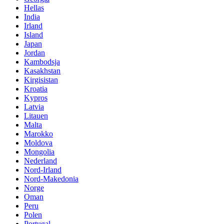
Hellas
India
Irland
Island
Japan
Jordan
Kambodsja
Kasakhstan
Kirgisistan
Kroatia
Kypros
Latvia
Litauen
Malta
Marokko
Moldova
Mongolia
Nederland
Nord-Irland
Nord-Makedonia
Norge
Oman
Peru
Polen
Portugal