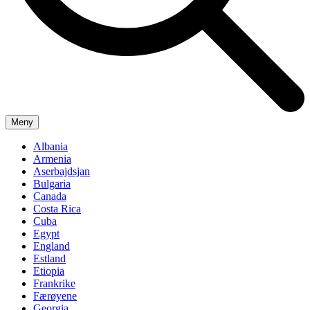
Meny
Albania
Armenia
Aserbajdsjan
Bulgaria
Canada
Costa Rica
Cuba
Egypt
England
Estland
Etiopia
Frankrike
Færøyene
Georgia