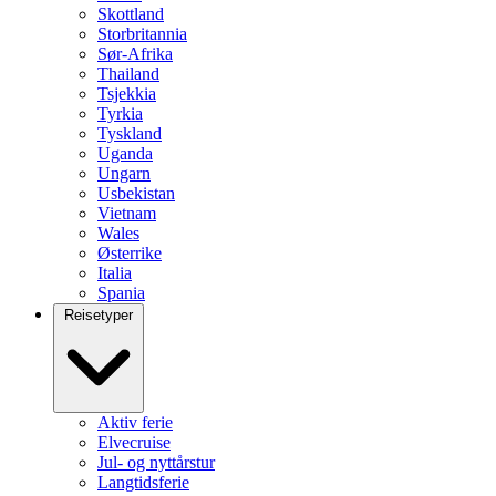
Skottland
Storbritannia
Sør-Afrika
Thailand
Tsjekkia
Tyrkia
Tyskland
Uganda
Ungarn
Usbekistan
Vietnam
Wales
Østerrike
Italia
Spania
Reisetyper
Aktiv ferie
Elvecruise
Jul- og nyttårstur
Langtidsferie