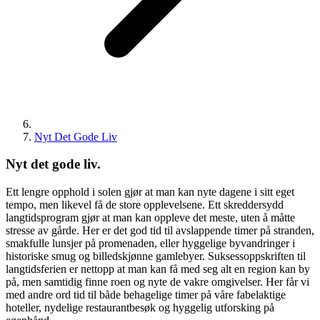
Nyt Det Gode Liv
Nyt det gode liv.​​​​‌ ‍ ​‍​‍‌‍ ‌ ​‍‌‍‍‌‌‍‌ ‌‍‍‌‌‍ ‍​‍​‍​ ‍‍​‍​‍‌ ​ ‌‍​‌‌‍ ‍‌‍‍‌‌ ‌​‌ ‍‌​‍ ‍‌‍‍‌‌‍ ​‍​‍​‍ ​​‍​‍‌‍‍​‌ ​‍‌‍‌‌‌‍‌‍​‍​‍​ ‍‍​‍​‍‌‍‍​‌ ‌​‌ ‌​‌ ​​‌ ​ ​ ‍‍​‍ ​‍ ‌ ‌‍‌‍‍‌‌ ‌​‌ ‌‌‌ ​ ‌ ​‍‌‍‌‌‌‍‍‌‌ ​ ‌‍‌‌‌ ​‍​‍ ‍‌ ​ ‌‍​‌‌‍ ‍‌‍‍‌‌ ‌​‌ ‍‌​‍ ‍‌ ​ ‌ ‌​‌ ‌‌‌‍‌​‌‍‍‌‌‍ ​‍ ‌‍‍‌‌‍ ‍‌ ‌​‌‍‌‌‌‍ ‍‌ ‌​​‍ ‌‍‌‌‌‍‌​‌‍‍‌‌ ‌​​‍ ‌‍ ‌‌‍ ‌‍‌​‌‍‌‌​ ‌‌ ​​‌ ​‍‌‍‌‌‌ ​ ‌‍‌‌‌‍ ‍‌ ‌​‌‍​‌‌ ‌​‌‍‍‌‌‍ ‌‍ ‍​ ‍ ‌‍‍‌‌‍‌​​ ‌‌‍​ ‌ ​‍‌‍​‌‌‍‌‍‌ ‌​​‍ ‌​ ​‌​ ‍‌​ ‌ ​ ​‌​ ​​​ ​‍​ ‍ ‌ ‌​‌ ‍‌‌ ​​‌‍‌‌​ ‌‌‍​‍‌‍ ​‌‍ ‌‍‌ ​ ‍ ‌ ​​‌‍​‌‌ ‌​‌‍‍​​ ‌‌ ‌​‌‍‍‌‌ ‌​‌‍ ​‌‍‌‌​ ‌‍​‍‌‍​‌‌ ​ ‌‍‌‌‌‌‌‌‌ ​‍‌‍ ​​ ‌‌‍‍​‌ ‌​‌ ‌​‌ ​​‌ ​ ​‍‌‌​ ​ ‌​​‌​‍‌‌​ ​‍‌​‌‍​‍‌‌​ ​‍‌​‌‍‌ ‌‍‌‍‍‌‌ ‌​‌ ‌‌‌ ​ ‌ ​‍‌‍‌‌‌‍‍‌‌ ​ ‌‍‌‌‌ ​‍​‍ ‍‌ ​ ‌‍​‌‌‍ ‍‌‍‍‌‌ ‌​‌ ‍‌​‍ ‍‌ ​ ‌ ‌​‌ ‌‌‌‍‌​‌‍‍‌‌‍ ​‍‌‍‌‍‍‌‌‍‌​​ ‌‌‍​ ‌ ​‍‌‍​‌‌‍‌‍‌ ‌​​‍ ‌​ ​‌​ ‍‌​ ‌ ​ ​‌​ ​​​ ​‍​‍‌‍‌ ‌​‌ ‍‌‌ ​​‌‍‌‌​ ‌‌‍​‍‌‍ ​‌‍ ‌‍‌ ​‍‌‍‌ ​​‌‍​‌‌ ‌​‌‍‍​​ ‌‌ ‌​‌‍‍‌‌ ‌​‌‍ ​‌‍‌‌​‍‌‍‌ ​​‌‍‌‌‌ ​‍‌ ​ ‌ ​​‌‍‌‌‌‍​ ‌ ‌​‌‍‍‌‌ ‌‍‌‍‌‌​ ‌‌ ​​‌ ‌‌‌‍​‍‌‍ ​‌‍‍‌‌ ​ ‌‍‍​‌‍‌‌‌‍‌​​‍​‍‌ ‌
Ett lengre opphold i solen gjør at man kan nyte dagene i sitt eget
tempo, men likevel få de store opplevelsene. Ett skreddersydd
langtidsprogram gjør at man kan oppleve det meste, uten å måtte
stresse av gårde. Her er det god tid til avslappende timer på stranden,
smakfulle lunsjer på promenaden, eller hyggelige byvandringer i
historiske smug og billedskjønne gamlebyer. Suksessoppskriften til
langtidsferien er nettopp at man kan få med seg alt en region kan by
på, men samtidig finne roen og nyte de vakre omgivelser. Her får vi
med andre ord tid til både behagelige timer på våre fabelaktige
hoteller, nydelige restaurantbesøk og hyggelig utforsking på