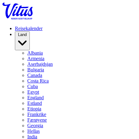
Reisekalender
Land
Albania
Armenia
Aserbajdsjan
Bulgaria
Canada
Costa Rica
Cuba
Egypt
England
Estland
Etiopia
Frankrike
Færøyene
Georgia
Hellas
India