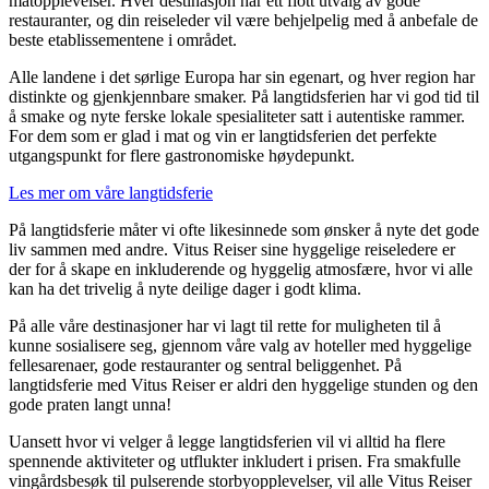
matopplevelser. Hver destinasjon har ett flott utvalg av gode
restauranter, og din reiseleder vil være behjelpelig med å anbefale de
beste etablissementene i området.​​​​‌ ‍ ​‍​‍‌‍ ‌ ​‍‌‍‍‌‌‍‌ ‌‍‍‌‌‍ ‍​‍​‍​ ‍‍​‍​‍‌ ​ ‌‍​‌‌‍ ‍‌‍‍‌‌ ‌​‌ ‍‌​‍ ‍‌‍‍‌‌‍ ​‍​‍​‍ ​​‍​‍‌‍‍​‌ ​‍‌‍‌‌‌‍‌‍​‍​‍​ ‍‍​‍​‍‌‍‍​‌ ‌​‌ ‌​‌ ​​‌ ​ ​ ‍‍​‍ ​‍ ‌ ‌‍‌‍‍‌‌ ‌​‌ ‌‌‌ ​ ‌ ​‍‌‍‌‌‌‍‍‌‌ ​ ‌‍‌‌‌ ​‍​‍ ‍‌ ​ ‌‍​‌‌‍ ‍‌‍‍‌‌ ‌​‌ ‍‌​‍ ‍‌ ​ ‌ ‌​‌ ‌‌‌‍‌​‌‍‍‌‌‍ ​‍ ‌‍‍‌‌‍ ‍‌ ‌​‌‍‌‌‌‍ ‍‌ ‌​​‍ ‌‍‌‌‌‍‌​‌‍‍‌‌ ‌​​‍ ‌‍ ‌‌‍ ‌‍‌​‌‍‌‌​ ‌‌ ​​‌ ​‍‌‍‌‌‌ ​ ‌‍‌‌‌‍ ‍‌ ‌​‌‍​‌‌ ‌​‌‍‍‌‌‍ ‌‍ ‍​ ‍ ‌‍‍‌‌‍‌​​ ‌‌‍​ ‌ ​‍‌‍​‌‌‍‌‍‌ ‌​​‍ ‌​ ​‌​ ‍‌​ ‌ ​ ​‌​ ​​​ ​‍​ ‍ ‌ ‌​‌ ‍‌‌ ​​‌‍‌‌​ ‌‌‍​‍‌‍ ​‌‍ ‌‍‌ ​ ‍ ‌ ​​‌‍​‌‌ ‌​‌‍‍​​ ‌‌‍​ ‌‍ ‌‍ ‍‌ ‌​‌‍‌‌‌‍ ‍‌ ‌​‌​​‍‌ ‌‌‌‍‍‌‌‍ ​‌‍‌​‌‍‌‌‌ ​‍​‍‌‌​ ‌‌‌​​‍‌‌ ‌‍‍ ‌‍‌‌‌ ‍‌​‍‌‌​ ​ ‌​‌​​‍‌‌​ ​ ‌​‌​​‍‌‌​ ​‍​ ​‍‌ ‌​‌‍​‍​ ‌​​ ‍​​ ‍​‌‍​ ​ ‌​​ ​​​ ‍​​ ​ ‌‍​‌​ ‌‌​ ‍‌​ ‍‌​‍‌‌​ ​‍​ ​‍​‍‌‌​ ‌‌‌​‌​​‍ ‍‌ ‌​‌‍‌‌‌ ‍​‌ ‌​​‍‌‌​ ‌‌‌​​‍‌‌ ‌‍‍ ‌‍‌‌‌ ‍‌​‍‌‌​ ​ ‌​‌​​‍‌‌​ ​ ‌​‌​​‍‌‌​ ​‍​ ​‍​ ‌​‌‍‌​​ ​‌​ ​​‌‍‌‌​ ​‌​ ​​​ ​‌‌‍‌‍‌‍‌‍​ ​​​ ​‌​‍‌‌​ ​‍​ ​‍​‍‌‌​ ‌‌‌​‌​​‍ ‍‌‍​ ‌‍‍​‌‍‍‌‌‍ ​‌‍‌​‌ ​‍‌‍‌‌‌‍ ‍​‍‌‌​ ‌‌‌​​‍‌‌ ‌‍‍ ‌‍‌‌‌ ‍‌​‍‌‌​ ​ ‌​‌​​‍‌‌​ ​ ‌​‌​​‍‌‌​ ​‍​ ​‍​ ​​​ ​ ​ ‌‍‌‍​‍‌‍‌‍​ ‍‌​ ​‌​ ‌‌​ ​ ‌‍‌‌‌‍​ ‌‍‌​​‍‌‌​ ​‍​ ​‍​‍‌‌​ ‌‌‌​‌​​‍ ‍‌ ‌​‌‍‌‌‌ ‍​‌ ‌​​ ‌‍​‍‌‍​‌‌ ​ ‌‍‌‌‌‌‌‌‌ ​‍‌‍ ​​ ‌‌‍‍​‌ ‌​‌ ‌​‌ ​​‌ ​ ​‍‌‌​ ​ ‌​​‌​‍‌‌​ ​‍‌​‌‍​‍‌‌​ ​‍‌​‌‍‌ ‌‍‌‍‍‌‌ ‌​‌ ‌‌‌ ​ ‌ ​‍‌‍‌‌‌‍‍‌‌ ​ ‌‍‌‌‌ ​‍​‍ ‍‌ ​ ‌‍​‌‌‍ ‍‌‍‍‌‌ ‌​‌ ‍‌​‍ ‍‌ ​ ‌ ‌​‌ ‌‌‌‍‌​‌‍‍‌‌‍ ​‍‌‍‌‍‍‌‌‍‌​​ ‌‌‍​ ‌ ​‍‌‍​‌‌‍‌‍‌ ‌​​‍ ‌​ ​‌​ ‍‌​ ‌ ​ ​‌​ ​​​ ​‍​‍‌‍‌ ‌​‌ ‍‌‌ ​​‌‍‌‌​ ‌‌‍​‍‌‍ ​‌‍ ‌‍‌ ​‍‌‍‌ ​​‌‍​‌‌ ‌​‌‍‍​​ ‌‌‍​ ‌‍ ‌‍ ‍‌ ‌​‌‍‌‌‌‍ ‍‌ ‌​‌​​‍‌ ‌‌‌‍‍‌‌‍ ​‌‍‌​‌‍‌‌‌ ​‍​‍‌‌​ ‌‌‌​​‍‌‌ ‌‍‍ ‌‍‌‌‌ ‍‌​‍‌‌​ ​ ‌​‌​​‍‌‌​ ​ ‌​‌​​‍‌‌​ ​‍​ ​‍‌ ‌​‌‍​‍​ ‌​​ ‍​​ ‍​‌‍​ ​ ‌​​ ​​​ ‍​​ ​ ‌‍​‌​ ‌‌​ ‍‌​ ‍‌​‍‌‌​ ​‍​ ​‍​‍‌‌​ ‌‌‌​‌​​‍ ‍‌ ‌​‌‍‌‌‌ ‍​‌ ‌​​‍‌‌​ ‌‌‌​​‍‌‌ ‌‍‍ ‌‍‌‌‌ ‍‌​‍‌‌​ ​ ‌​‌​​‍‌‌​ ​ ‌​‌​​‍‌‌​ ​‍​ ​‍​ ‌​‌‍‌​​ ​‌​ ​​‌‍‌‌​ ​‌​ ​​​ ​‌‌‍‌‍‌‍‌‍​ ​​​ ​‌​‍‌‌​ ​‍​ ​‍​‍‌‌​ ‌‌‌​‌​​‍ ‍‌‍​ ‌‍‍​‌‍‍‌‌‍ ​‌‍‌​‌ ​‍‌‍‌‌‌‍ ‍​‍‌‌​ ‌‌‌​​‍‌‌ ‌‍‍ ‌‍‌‌‌ ‍‌​‍‌‌​ ​ ‌​‌​​‍‌‌​ ​ ‌​‌​​‍‌‌​ ​‍​ ​‍​ ​​​ ​ ​ ‌‍‌‍​‍‌‍‌‍​ ‍‌​ ​‌​ ‌‌​ ​ ‌‍‌‌‌‍​ ‌‍‌​​‍‌‌​ ​‍​ ​‍​‍‌‌​ ‌‌‌​‌​​‍ ‍‌ ‌​‌‍‌‌‌ ‍​‌ ‌​​‍‌‍‌ ​​‌‍‌‌‌ ​‍‌ ​ ‌ ​​‌‍‌‌‌‍​ ‌ ‌​‌‍‍‌‌ ‌‍‌‍‌‌​ ‌‌ ​​‌ ‌‌‌‍​‍‌‍ ​‌‍‍‌‌ ​ ‌‍‍​‌‍‌‌‌‍‌​​‍​‍‌ ‌
Alle landene i det sørlige Europa har sin egenart, og hver region har
distinkte og gjenkjennbare smaker. På langtidsferien har vi god tid til
å smake og nyte ferske lokale spesialiteter satt i autentiske rammer.
For dem som er glad i mat og vin er langtidsferien det perfekte
utgangspunkt for flere gastronomiske høydepunkt.​​​​‌ ‍ ​‍​‍‌‍ ‌ ​‍‌‍‍‌‌‍‌ ‌‍‍‌‌‍ ‍​‍​‍​ ‍‍​‍​‍‌ ​ ‌‍​‌‌‍ ‍‌‍‍‌‌ ‌​‌ ‍‌​‍ ‍‌‍‍‌‌‍ ​‍​‍​‍ ​​‍​‍‌‍‍​‌ ​‍‌‍‌‌‌‍‌‍​‍​‍​ ‍‍​‍​‍‌‍‍​‌ ‌​‌ ‌​‌ ​​‌ ​ ​ ‍‍​‍ ​‍ ‌ ‌‍‌‍‍‌‌ ‌​‌ ‌‌‌ ​ ‌ ​‍‌‍‌‌‌‍‍‌‌ ​ ‌‍‌‌‌ ​‍​‍ ‍‌ ​ ‌‍​‌‌‍ ‍‌‍‍‌‌ ‌​‌ ‍‌​‍ ‍‌ ​ ‌ ‌​‌ ‌‌‌‍‌​‌‍‍‌‌‍ ​‍ ‌‍‍‌‌‍ ‍‌ ‌​‌‍‌‌‌‍ ‍‌ ‌​​‍ ‌‍‌‌‌‍‌​‌‍‍‌‌ ‌​​‍ ‌‍ ‌‌‍ ‌‍‌​‌‍‌‌​ ‌‌ ​​‌ ​‍‌‍‌‌‌ ​ ‌‍‌‌‌‍ ‍‌ ‌​‌‍​‌‌ ‌​‌‍‍‌‌‍ ‌‍ ‍​ ‍ ‌‍‍‌‌‍‌​​ ‌‌‍​ ‌ ​‍‌‍​‌‌‍‌‍‌ ‌​​‍ ‌​ ​‌​ ‍‌​ ‌ ​ ​‌​ ​​​ ​‍​ ‍ ‌ ‌​‌ ‍‌‌ ​​‌‍‌‌​ ‌‌‍​‍‌‍ ​‌‍ ‌‍‌ ​ ‍ ‌ ​​‌‍​‌‌ ‌​‌‍‍​​ ‌‌‍​ ‌‍ ‌‍ ‍‌ ‌​‌‍‌‌‌‍ ‍‌ ‌​‌​​‍‌ ‌‌‌‍‍‌‌‍ ​‌‍‌​‌‍‌‌‌ ​‍​‍‌‌​ ‌‌‌​​‍‌‌ ‌‍‍ ‌‍‌‌‌ ‍‌​‍‌‌​ ​ ‌​‌​​‍‌‌​ ​ ‌​‌​​‍‌‌​ ​‍​ ​‍‌ ‌​‌‍​‍​ ‌​​ ‍​​ ‍​‌‍​ ​ ‌​​ ​​​ ‍​​ ​ ‌‍​‌​ ‌‌​ ‍‌​ ‍‌​‍‌‌​ ​‍​ ​‍​‍‌‌​ ‌‌‌​‌​​‍ ‍‌ ‌​‌‍‌‌‌ ‍​‌ ‌​​‍‌‌​ ‌‌‌​​‍‌‌ ‌‍‍ ‌‍‌‌‌ ‍‌​‍‌‌​ ​ ‌​‌​​‍‌‌​ ​ ‌​‌​​‍‌‌​ ​‍​ ​‍‌‍‌​‌‍​‍​ ‌‍‌‍‌‌​ ‌‍​ ‌‍​ ‍​​ ​‌​ ‍​​ ‌‍‌‍​‌‌‍‌‍​‍‌‌​ ​‍​ ​‍​‍‌‌​ ‌‌‌​‌​​‍ ‍‌‍​ ‌‍‍​‌‍‍‌‌‍ ​‌‍‌​‌ ​‍‌‍‌‌‌‍ ‍​‍‌‌​ ‌‌‌​​‍‌‌ ‌‍‍ ‌‍‌‌‌ ‍‌​‍‌‌​ ​ ‌​‌​​‍‌‌​ ​ ‌​‌​​‍‌‌​ ​‍​ ​‍​ ‍​​ ‌ ​ ‍‌‌‍​‍​ ​‌‌‍‌‍‌‍​‌​ ‌‌‌‍‌​​ ‌ ​ ​ ​ ​‍​‍‌‌​ ​‍​ ​‍​‍‌‌​ ‌‌‌​‌​​‍ ‍‌ ‌​‌‍‌‌‌ ‍​‌ ‌​​ ‌‍​‍‌‍​‌‌ ​ ‌‍‌‌‌‌‌‌‌ ​‍‌‍ ​​ ‌‌‍‍​‌ ‌​‌ ‌​‌ ​​‌ ​ ​‍‌‌​ ​ ‌​​‌​‍‌‌​ ​‍‌​‌‍​‍‌‌​ ​‍‌​‌‍‌ ‌‍‌‍‍‌‌ ‌​‌ ‌‌‌ ​ ‌ ​‍‌‍‌‌‌‍‍‌‌ ​ ‌‍‌‌‌ ​‍​‍ ‍‌ ​ ‌‍​‌‌‍ ‍‌‍‍‌‌ ‌​‌ ‍‌​‍ ‍‌ ​ ‌ ‌​‌ ‌‌‌‍‌​‌‍‍‌‌‍ ​‍‌‍‌‍‍‌‌‍‌​​ ‌‌‍​ ‌ ​‍‌‍​‌‌‍‌‍‌ ‌​​‍ ‌​ ​‌​ ‍‌​ ‌ ​ ​‌​ ​​​ ​‍​‍‌‍‌ ‌​‌ ‍‌‌ ​​‌‍‌‌​ ‌‌‍​‍‌‍ ​‌‍ ‌‍‌ ​‍‌‍‌ ​​‌‍​‌‌ ‌​‌‍‍​​ ‌‌‍​ ‌‍ ‌‍ ‍‌ ‌​‌‍‌‌‌‍ ‍‌ ‌​‌​​‍‌ ‌‌‌‍‍‌‌‍ ​‌‍‌​‌‍‌‌‌ ​‍​‍‌‌​ ‌‌‌​​‍‌‌ ‌‍‍ ‌‍‌‌‌ ‍‌​‍‌‌​ ​ ‌​‌​​‍‌‌​ ​ ‌​‌​​‍‌‌​ ​‍​ ​‍‌ ‌​‌‍​‍​ ‌​​ ‍​​ ‍​‌‍​ ​ ‌​​ ​​​ ‍​​ ​ ‌‍​‌​ ‌‌​ ‍‌​ ‍‌​‍‌‌​ ​‍​ ​‍​‍‌‌​ ‌‌‌​‌​​‍ ‍‌ ‌​‌‍‌‌‌ ‍​‌ ‌​​‍‌‌​ ‌‌‌​​‍‌‌ ‌‍‍ ‌‍‌‌‌ ‍‌​‍‌‌​ ​ ‌​‌​​‍‌‌​ ​ ‌​‌​​‍‌‌​ ​‍​ ​‍‌‍‌​‌‍​‍​ ‌‍‌‍‌‌​ ‌‍​ ‌‍​ ‍​​ ​‌​ ‍​​ ‌‍‌‍​‌‌‍‌‍​‍‌‌​ ​‍​ ​‍​‍‌‌​ ‌‌‌​‌​​‍ ‍‌‍​ ‌‍‍​‌‍‍‌‌‍ ​‌‍‌​‌ ​‍‌‍‌‌‌‍ ‍​‍‌‌​ ‌‌‌​​‍‌‌ ‌‍‍ ‌‍‌‌‌ ‍‌​‍‌‌​ ​ ‌​‌​​‍‌‌​ ​ ‌​‌​​‍‌‌​ ​‍​ ​‍​ ‍​​ ‌ ​ ‍‌‌‍​‍​ ​‌‌‍‌‍‌‍​‌​ ‌‌‌‍‌​​ ‌ ​ ​ ​ ​‍​‍‌‌​ ​‍​ ​‍​‍‌‌​ ‌‌‌​‌​​‍ ‍‌ ‌​‌‍‌‌‌ ‍​‌ ‌​​‍‌‍‌ ​​‌‍‌‌‌ ​‍‌ ​ ‌ ​​‌‍‌‌‌‍​ ‌ ‌​‌‍‍‌‌ ‌‍‌‍‌‌​ ‌‌ ​​‌ ‌‌‌‍​‍‌‍ ​‌‍‍‌‌ ​ ‌‍‍​‌‍‌‌‌‍‌​​‍​‍‌ ‌
Les mer om våre langtidsferie​​​​‌ ‍ ​‍​‍‌‍ ‌ ​‍‌‍‍‌‌‍‌ ‌‍‍‌‌‍ ‍​‍​‍​ ‍‍​‍​‍‌ ​ ‌‍​‌‌‍ ‍‌‍‍‌‌ ‌​‌ ‍‌​‍ ‍‌‍‍‌‌‍ ​‍​‍​‍ ​​‍​‍‌‍‍​‌ ​‍‌‍‌‌‌‍‌‍​‍​‍​ ‍‍​‍​‍‌‍‍​‌ ‌​‌ ‌​‌ ​​‌ ​ ​ ‍‍​‍ ​‍ ‌ ‌‍‌‍‍‌‌ ‌​‌ ‌‌‌ ​ ‌ ​‍‌‍‌‌‌‍‍‌‌ ​ ‌‍‌‌‌ ​‍​‍ ‍‌ ​ ‌‍​‌‌‍ ‍‌‍‍‌‌ ‌​‌ ‍‌​‍ ‍‌ ​ ‌ ‌​‌ ‌‌‌‍‌​‌‍‍‌‌‍ ​‍ ‌‍‍‌‌‍ ‍‌ ‌​‌‍‌‌‌‍ ‍‌ ‌​​‍ ‌‍‌‌‌‍‌​‌‍‍‌‌ ‌​​‍ ‌‍ ‌‌‍ ‌‍‌​‌‍‌‌​ ‌‌ ​​‌ ​‍‌‍‌‌‌ ​ ‌‍‌‌‌‍ ‍‌ ‌​‌‍​‌‌ ‌​‌‍‍‌‌‍ ‌‍ ‍​ ‍ ‌‍‍‌‌‍‌​​ ‌‌‍​ ‌ ​‍‌‍​‌‌‍‌‍‌ ‌​​‍ ‌​ ​‌​ ‍‌​ ‌ ​ ​‌​ ​​​ ​‍​ ‍ ‌ ‌​‌ ‍‌‌ ​​‌‍‌‌​ ‌‌‍​‍‌‍ ​‌‍ ‌‍‌ ​ ‍ ‌ ​​‌‍​‌‌ ‌​‌‍‍​​ ‌‌‍​ ‌‍ ‌‍ ‍‌ ‌​‌‍‌‌‌‍ ‍‌ ‌​‌​​‍‌ ‌‌‌‍‍‌‌‍ ​‌‍‌​‌‍‌‌‌ ​‍​‍‌‌​ ‌‌‌​​‍‌‌ ‌‍‍ ‌‍‌‌‌ ‍‌​‍‌‌​ ​ ‌​‌​​‍‌‌​ ​ ‌​‌​​‍‌‌​ ​‍​ ​‍‌ ‌​‌‍​‍​ ‌​​ ‍​​ ‍​‌‍​ ​ ‌​​ ​​​ ‍​​ ​ ‌‍​‌​ ‌‌​ ‍‌​ ‍‌​‍‌‌​ ​‍​ ​‍​‍‌‌​ ‌‌‌​‌​​‍ ‍‌ ‌​‌‍‌‌‌ ‍​‌ ‌​​‍‌‌​ ‌‌‌​​‍‌‌ ‌‍‍ ‌‍‌‌‌ ‍‌​‍‌‌​ ​ ‌​‌​​‍‌‌​ ​ ‌​‌​​‍‌‌​ ​‍​ ​‍​ ​‌​ ‍‌​ ​‍​ ‍​​ ‍‌​ ‌​​ ‌‌​ ‌‌‌‍​‍‌‍​‌​ ​ ​ ‍‌​‍‌‌​ ​‍​ ​‍​‍‌‌​ ‌‌‌​‌​​‍ ‍‌‍​ ‌‍‍​‌‍‍‌‌‍ ​‌‍‌​‌ ​‍‌‍‌‌‌‍ ‍​‍‌‌​ ‌‌‌​​‍‌‌ ‌‍‍ ‌‍‌‌‌ ‍‌​‍‌‌​ ​ ‌​‌​​‍‌‌​ ​ ‌​‌​​‍‌‌​ ​‍​ ​‍​ ​‍​ ‌​​ ‍‌​ ‌‍‌‍‌​​ ​ ​ ‌‍‌‍‌‍‌‍‌‍​ ​‍​ ‌ ‌‍‌‍​‍‌‌​ ​‍​ ​‍​‍‌‌​ ‌‌‌​‌​​‍ ‍‌ ‌​‌‍‌‌‌ ‍​‌ ‌​​ ‌‍​‍‌‍​‌‌ ​ ‌‍‌‌‌‌‌‌‌ ​‍‌‍ ​​ ‌‌‍‍​‌ ‌​‌ ‌​‌ ​​‌ ​ ​‍‌‌​ ​ ‌​​‌​‍‌‌​ ​‍‌​‌‍​‍‌‌​ ​‍‌​‌‍‌ ‌‍‌‍‍‌‌ ‌​‌ ‌‌‌ ​ ‌ ​‍‌‍‌‌‌‍‍‌‌ ​ ‌‍‌‌‌ ​‍​‍ ‍‌ ​ ‌‍​‌‌‍ ‍‌‍‍‌‌ ‌​‌ ‍‌​‍ ‍‌ ​ ‌ ‌​‌ ‌‌‌‍‌​‌‍‍‌‌‍ ​‍‌‍‌‍‍‌‌‍‌​​ ‌‌‍​ ‌ ​‍‌‍​‌‌‍‌‍‌ ‌​​‍ ‌​ ​‌​ ‍‌​ ‌ ​ ​‌​ ​​​ ​‍​‍‌‍‌ ‌​‌ ‍‌‌ ​​‌‍‌‌​ ‌‌‍​‍‌‍ ​‌‍ ‌‍‌ ​‍‌‍‌ ​​‌‍​‌‌ ‌​‌‍‍​​ ‌‌‍​ ‌‍ ‌‍ ‍‌ ‌​‌‍‌‌‌‍ ‍‌ ‌​‌​​‍‌ ‌‌‌‍‍‌‌‍ ​‌‍‌​‌‍‌‌‌ ​‍​‍‌‌​ ‌‌‌​​‍‌‌ ‌‍‍ ‌‍‌‌‌ ‍‌​‍‌‌​ ​ ‌​‌​​‍‌‌​ ​ ‌​‌​​‍‌‌​ ​‍​ ​‍‌ ‌​‌‍​‍​ ‌​​ ‍​​ ‍​‌‍​ ​ ‌​​ ​​​ ‍​​ ​ ‌‍​‌​ ‌‌​ ‍‌​ ‍‌​‍‌‌​ ​‍​ ​‍​‍‌‌​ ‌‌‌​‌​​‍ ‍‌ ‌​‌‍‌‌‌ ‍​‌ ‌​​‍‌‌​ ‌‌‌​​‍‌‌ ‌‍‍ ‌‍‌‌‌ ‍‌​‍‌‌​ ​ ‌​‌​​‍‌‌​ ​ ‌​‌​​‍‌‌​ ​‍​ ​‍​ ​‌​ ‍‌​ ​‍​ ‍​​ ‍‌​ ‌​​ ‌‌​ ‌‌‌‍​‍‌‍​‌​ ​ ​ ‍‌​‍‌‌​ ​‍​ ​‍​‍‌‌​ ‌‌‌​‌​​‍ ‍‌‍​ ‌‍‍​‌‍‍‌‌‍ ​‌‍‌​‌ ​‍‌‍‌‌‌‍ ‍​‍‌‌​ ‌‌‌​​‍‌‌ ‌‍‍ ‌‍‌‌‌ ‍‌​‍‌‌​ ​ ‌​‌​​‍‌‌​ ​ ‌​‌​​‍‌‌​ ​‍​ ​‍​ ​‍​ ‌​​ ‍‌​ ‌‍‌‍‌​​ ​ ​ ‌‍‌‍‌‍‌‍‌‍​ ​‍​ ‌ ‌‍‌‍​‍‌‌​ ​‍​ ​‍​‍‌‌​ ‌‌‌​‌​​‍ ‍‌ ‌​‌‍‌‌‌ ‍​‌ ‌​​‍‌‍‌ ​​‌‍‌‌‌ ​‍‌ ​ ‌ ​​‌‍‌‌‌‍​ ‌ ‌​‌‍‍‌‌ ‌‍‌‍‌‌​ ‌‌ ​​‌ ‌‌‌‍​‍‌‍ ​‌‍‍‌‌ ​ ‌‍‍​‌‍‌‌‌‍‌​​‍​‍‌ ‌
På langtidsferie måter vi ofte likesinnede som ønsker å nyte det gode
liv sammen med andre. Vitus Reiser sine hyggelige reiseledere er
der for å skape en inkluderende og hyggelig atmosfære, hvor vi alle
kan ha det trivelig å nyte deilige dager i godt klima.​​​​‌ ‍ ​‍​‍‌‍ ‌ ​‍‌‍‍‌‌‍‌ ‌‍‍‌‌‍ ‍​‍​‍​ ‍‍​‍​‍‌ ​ ‌‍​‌‌‍ ‍‌‍‍‌‌ ‌​‌ ‍‌​‍ ‍‌‍‍‌‌‍ ​‍​‍​‍ ​​‍​‍‌‍‍​‌ ​‍‌‍‌‌‌‍‌‍​‍​‍​ ‍‍​‍​‍‌‍‍​‌ ‌​‌ ‌​‌ ​​‌ ​ ​ ‍‍​‍ ​‍ ‌ ‌‍‌‍‍‌‌ ‌​‌ ‌‌‌ ​ ‌ ​‍‌‍‌‌‌‍‍‌‌ ​ ‌‍‌‌‌ ​‍​‍ ‍‌ ​ ‌‍​‌‌‍ ‍‌‍‍‌‌ ‌​‌ ‍‌​‍ ‍‌ ​ ‌ ‌​‌ ‌‌‌‍‌​‌‍‍‌‌‍ ​‍ ‌‍‍‌‌‍ ‍‌ ‌​‌‍‌‌‌‍ ‍‌ ‌​​‍ ‌‍‌‌‌‍‌​‌‍‍‌‌ ‌​​‍ ‌‍ ‌‌‍ ‌‍‌​‌‍‌‌​ ‌‌ ​​‌ ​‍‌‍‌‌‌ ​ ‌‍‌‌‌‍ ‍‌ ‌​‌‍​‌‌ ‌​‌‍‍‌‌‍ ‌‍ ‍​ ‍ ‌‍‍‌‌‍‌​​ ‌‌‍​ ‌ ​‍‌‍​‌‌‍‌‍‌ ‌​​‍ ‌​ ​‌​ ‍‌​ ‌ ​ ​‌​ ​​​ ​‍​ ‍ ‌ ‌​‌ ‍‌‌ ​​‌‍‌‌​ ‌‌‍​‍‌‍ ​‌‍ ‌‍‌ ​ ‍ ‌ ​​‌‍​‌‌ ‌​‌‍‍​​ ‌‌‍​ ‌‍ ‌‍ ‍‌ ‌​‌‍‌‌‌‍ ‍‌ ‌​‌​​‍‌ ‌‌‌‍‍‌‌‍ ​‌‍‌​‌‍‌‌‌ ​‍​‍‌‌​ ‌‌‌​​‍‌‌ ‌‍‍ ‌‍‌‌‌ ‍‌​‍‌‌​ ​ ‌​‌​​‍‌‌​ ​ ‌​‌​​‍‌‌​ ​‍​ ​‍‌ ‌​‌‍​‍​ ‍​​ ‍​​ ‌​‌‍‌​‌‍‌​​ ‍​​ ‌‌‌‍‌‍‌‍​ ‌‍‌‌​ ‌​​ ​ ​‍‌‌​ ​‍​ ​‍​‍‌‌​ ‌‌‌​‌​​‍ ‍‌ ‌​‌‍‌‌‌ ‍​‌ ‌​​‍‌‌​ ‌‌‌​​‍‌‌ ‌‍‍ ‌‍‌‌‌ ‍‌​‍‌‌​ ​ ‌​‌​​‍‌‌​ ​ ‌​‌​​‍‌‌​ ​‍​ ​‍‌‍​‌​ ‍​​ ​‌‌‍‌​​ ‍​‌‍​‍​ ‌‌‌‍​‌​ ​ ​ ​​​ ​‌‌‍​‌​‍‌‌​ ​‍​ ​‍​‍‌‌​ ‌‌‌​‌​​‍ ‍‌‍​ ‌‍‍​‌‍‍‌‌‍ ​‌‍‌​‌ ​‍‌‍‌‌‌‍ ‍​‍‌‌​ ‌‌‌​​‍‌‌ ‌‍‍ ‌‍‌‌‌ ‍‌​‍‌‌​ ​ ‌​‌​​‍‌‌​ ​ ‌​‌​​‍‌‌​ ​‍​ ​‍​ ​​​ ‍‌​ ​​‌‍‌​​ ‌ ​ ‍‌​ ‍‌​ ​ ‌‍​‌​ ‌‌‌‍​ ​ ‌​​‍‌‌​ ​‍​ ​‍​‍‌‌​ ‌‌‌​‌​​‍ ‍‌ ‌​‌‍‌‌‌ ‍​‌ ‌​​ ‌‍​‍‌‍​‌‌ ​ ‌‍‌‌‌‌‌‌‌ ​‍‌‍ ​​ ‌‌‍‍​‌ ‌​‌ ‌​‌ ​​‌ ​ ​‍‌‌​ ​ ‌​​‌​‍‌‌​ ​‍‌​‌‍​‍‌‌​ ​‍‌​‌‍‌ ‌‍‌‍‍‌‌ ‌​‌ ‌‌‌ ​ ‌ ​‍‌‍‌‌‌‍‍‌‌ ​ ‌‍‌‌‌ ​‍​‍ ‍‌ ​ ‌‍​‌‌‍ ‍‌‍‍‌‌ ‌​‌ ‍‌​‍ ‍‌ ​ ‌ ‌​‌ ‌‌‌‍‌​‌‍‍‌‌‍ ​‍‌‍‌‍‍‌‌‍‌​​ ‌‌‍​ ‌ ​‍‌‍​‌‌‍‌‍‌ ‌​​‍ ‌​ ​‌​ ‍‌​ ‌ ​ ​‌​ ​​​ ​‍​‍‌‍‌ ‌​‌ ‍‌‌ ​​‌‍‌‌​ ‌‌‍​‍‌‍ ​‌‍ ‌‍‌ ​‍‌‍‌ ​​‌‍​‌‌ ‌​‌‍‍​​ ‌‌‍​ ‌‍ ‌‍ ‍‌ ‌​‌‍‌‌‌‍ ‍‌ ‌​‌​​‍‌ ‌‌‌‍‍‌‌‍ ​‌‍‌​‌‍‌‌‌ ​‍​‍‌‌​ ‌‌‌​​‍‌‌ ‌‍‍ ‌‍‌‌‌ ‍‌​‍‌‌​ ​ ‌​‌​​‍‌‌​ ​ ‌​‌​​‍‌‌​ ​‍​ ​‍‌ ‌​‌‍​‍​ ‍​​ ‍​​ ‌​‌‍‌​‌‍‌​​ ‍​​ ‌‌‌‍‌‍‌‍​ ‌‍‌‌​ ‌​​ ​ ​‍‌‌​ ​‍​ ​‍​‍‌‌​ ‌‌‌​‌​​‍ ‍‌ ‌​‌‍‌‌‌ ‍​‌ ‌​​‍‌‌​ ‌‌‌​​‍‌‌ ‌‍‍ ‌‍‌‌‌ ‍‌​‍‌‌​ ​ ‌​‌​​‍‌‌​ ​ ‌​‌​​‍‌‌​ ​‍​ ​‍‌‍​‌​ ‍​​ ​‌‌‍‌​​ ‍​‌‍​‍​ ‌‌‌‍​‌​ ​ ​ ​​​ ​‌‌‍​‌​‍‌‌​ ​‍​ ​‍​‍‌‌​ ‌‌‌​‌​​‍ ‍‌‍​ ‌‍‍​‌‍‍‌‌‍ ​‌‍‌​‌ ​‍‌‍‌‌‌‍ ‍​‍‌‌​ ‌‌‌​​‍‌‌ ‌‍‍ ‌‍‌‌‌ ‍‌​‍‌‌​ ​ ‌​‌​​‍‌‌​ ​ ‌​‌​​‍‌‌​ ​‍​ ​‍​ ​​​ ‍‌​ ​​‌‍‌​​ ‌ ​ ‍‌​ ‍‌​ ​ ‌‍​‌​ ‌‌‌‍​ ​ ‌​​‍‌‌​ ​‍​ ​‍​‍‌‌​ ‌‌‌​‌​​‍ ‍‌ ‌​‌‍‌‌‌ ‍​‌ ‌​​‍‌‍‌ ​​‌‍‌‌‌ ​‍‌ ​ ‌ ​​‌‍‌‌‌‍​ ‌ ‌​‌‍‍‌‌ ‌‍‌‍‌‌​ ‌‌ ​​‌ ‌‌‌‍​‍‌‍ ​‌‍‍‌‌ ​ ‌‍‍​‌‍‌‌‌‍‌​​‍​‍‌ ‌
På alle våre destinasjoner har vi lagt til rette for muligheten til å
kunne sosialisere seg, gjennom våre valg av hoteller med hyggelige
fellesarenaer, gode restauranter og sentral beliggenhet. På
langtidsferie med Vitus Reiser er aldri den hyggelige stunden og den
gode praten langt unna!​​​​‌ ‍ ​‍​‍‌‍ ‌ ​‍‌‍‍‌‌‍‌ ‌‍‍‌‌‍ ‍​‍​‍​ ‍‍​‍​‍‌ ​ ‌‍​‌‌‍ ‍‌‍‍‌‌ ‌​‌ ‍‌​‍ ‍‌‍‍‌‌‍ ​‍​‍​‍ ​​‍​‍‌‍‍​‌ ​‍‌‍‌‌‌‍‌‍​‍​‍​ ‍‍​‍​‍‌‍‍​‌ ‌​‌ ‌​‌ ​​‌ ​ ​ ‍‍​‍ ​‍ ‌ ‌‍‌‍‍‌‌ ‌​‌ ‌‌‌ ​ ‌ ​‍‌‍‌‌‌‍‍‌‌ ​ ‌‍‌‌‌ ​‍​‍ ‍‌ ​ ‌‍​‌‌‍ ‍‌‍‍‌‌ ‌​‌ ‍‌​‍ ‍‌ ​ ‌ ‌​‌ ‌‌‌‍‌​‌‍‍‌‌‍ ​‍ ‌‍‍‌‌‍ ‍‌ ‌​‌‍‌‌‌‍ ‍‌ ‌​​‍ ‌‍‌‌‌‍‌​‌‍‍‌‌ ‌​​‍ ‌‍ ‌‌‍ ‌‍‌​‌‍‌‌​ ‌‌ ​​‌ ​‍‌‍‌‌‌ ​ ‌‍‌‌‌‍ ‍‌ ‌​‌‍​‌‌ ‌​‌‍‍‌‌‍ ‌‍ ‍​ ‍ ‌‍‍‌‌‍‌​​ ‌‌‍​ ‌ ​‍‌‍​‌‌‍‌‍‌ ‌​​‍ ‌​ ​‌​ ‍‌​ ‌ ​ ​‌​ ​​​ ​‍​ ‍ ‌ ‌​‌ ‍‌‌ ​​‌‍‌‌​ ‌‌‍​‍‌‍ ​‌‍ ‌‍‌ ​ ‍ ‌ ​​‌‍​‌‌ ‌​‌‍‍​​ ‌‌‍​ ‌‍ ‌‍ ‍‌ ‌​‌‍‌‌‌‍ ‍‌ ‌​‌​​‍‌ ‌‌‌‍‍‌‌‍ ​‌‍‌​‌‍‌‌‌ ​‍​‍‌‌​ ‌‌‌​​‍‌‌ ‌‍‍ ‌‍‌‌‌ ‍‌​‍‌‌​ ​ ‌​‌​​‍‌‌​ ​ ‌​‌​​‍‌‌​ ​‍​ ​‍‌ ‌​‌‍​‍​ ‍​​ ‍​​ ‌​‌‍‌​‌‍‌​​ ‍​​ ‌‌‌‍‌‍‌‍​ ‌‍‌‌​ ‌​​ ​ ​‍‌‌​ ​‍​ ​‍​‍‌‌​ ‌‌‌​‌​​‍ ‍‌ ‌​‌‍‌‌‌ ‍​‌ ‌​​‍‌‌​ ‌‌‌​​‍‌‌ ‌‍‍ ‌‍‌‌‌ ‍‌​‍‌‌​ ​ ‌​‌​​‍‌‌​ ​ ‌​‌​​‍‌‌​ ​‍​ ​‍​ ‌‍​ ‌‌​ ‌​​ ‌​​ ‌​‌‍​‍‌‍‌‌​ ‍‌‌‍​‍‌‍‌‌​ ‍‌‌‍‌‍​‍‌‌​ ​‍​ ​‍​‍‌‌​ ‌‌‌​‌​​‍ ‍‌‍​ ‌‍‍​‌‍‍‌‌‍ ​‌‍‌​‌ ​‍‌‍‌‌‌‍ ‍​‍‌‌​ ‌‌‌​​‍‌‌ ‌‍‍ ‌‍‌‌‌ ‍‌​‍‌‌​ ​ ‌​‌​​‍‌‌​ ​ ‌​‌​​‍‌‌​ ​‍​ ​‍​ ​ ​ ​ ​ ​ ‌‍​ ‌‍‌‍‌‍‌​​ ​ ​ ‌ ​ ​‌​ ​‌​ ‍‌​ ‍‌​‍‌‌​ ​‍​ ​‍​‍‌‌​ ‌‌‌​‌​​‍ ‍‌ ‌​‌‍‌‌‌ ‍​‌ ‌​​ ‌‍​‍‌‍​‌‌ ​ ‌‍‌‌‌‌‌‌‌ ​‍‌‍ ​​ ‌‌‍‍​‌ ‌​‌ ‌​‌ ​​‌ ​ ​‍‌‌​ ​ ‌​​‌​‍‌‌​ ​‍‌​‌‍​‍‌‌​ ​‍‌​‌‍‌ ‌‍‌‍‍‌‌ ‌​‌ ‌‌‌ ​ ‌ ​‍‌‍‌‌‌‍‍‌‌ ​ ‌‍‌‌‌ ​‍​‍ ‍‌ ​ ‌‍​‌‌‍ ‍‌‍‍‌‌ ‌​‌ ‍‌​‍ ‍‌ ​ ‌ ‌​‌ ‌‌‌‍‌​‌‍‍‌‌‍ ​‍‌‍‌‍‍‌‌‍‌​​ ‌‌‍​ ‌ ​‍‌‍​‌‌‍‌‍‌ ‌​​‍ ‌​ ​‌​ ‍‌​ ‌ ​ ​‌​ ​​​ ​‍​‍‌‍‌ ‌​‌ ‍‌‌ ​​‌‍‌‌​ ‌‌‍​‍‌‍ ​‌‍ ‌‍‌ ​‍‌‍‌ ​​‌‍​‌‌ ‌​‌‍‍​​ ‌‌‍​ ‌‍ ‌‍ ‍‌ ‌​‌‍‌‌‌‍ ‍‌ ‌​‌​​‍‌ ‌‌‌‍‍‌‌‍ ​‌‍‌​‌‍‌‌‌ ​‍​‍‌‌​ ‌‌‌​​‍‌‌ ‌‍‍ ‌‍‌‌‌ ‍‌​‍‌‌​ ​ ‌​‌​​‍‌‌​ ​ ‌​‌​​‍‌‌​ ​‍​ ​‍‌ ‌​‌‍​‍​ ‍​​ ‍​​ ‌​‌‍‌​‌‍‌​​ ‍​​ ‌‌‌‍‌‍‌‍​ ‌‍‌‌​ ‌​​ ​ ​‍‌‌​ ​‍​ ​‍​‍‌‌​ ‌‌‌​‌​​‍ ‍‌ ‌​‌‍‌‌‌ ‍​‌ ‌​​‍‌‌​ ‌‌‌​​‍‌‌ ‌‍‍ ‌‍‌‌‌ ‍‌​‍‌‌​ ​ ‌​‌​​‍‌‌​ ​ ‌​‌​​‍‌‌​ ​‍​ ​‍​ ‌‍​ ‌‌​ ‌​​ ‌​​ ‌​‌‍​‍‌‍‌‌​ ‍‌‌‍​‍‌‍‌‌​ ‍‌‌‍‌‍​‍‌‌​ ​‍​ ​‍​‍‌‌​ ‌‌‌​‌​​‍ ‍‌‍​ ‌‍‍​‌‍‍‌‌‍ ​‌‍‌​‌ ​‍‌‍‌‌‌‍ ‍​‍‌‌​ ‌‌‌​​‍‌‌ ‌‍‍ ‌‍‌‌‌ ‍‌​‍‌‌​ ​ ‌​‌​​‍‌‌​ ​ ‌​‌​​‍‌‌​ ​‍​ ​‍​ ​ ​ ​ ​ ​ ‌‍​ ‌‍‌‍‌‍‌​​ ​ ​ ‌ ​ ​‌​ ​‌​ ‍‌​ ‍‌​‍‌‌​ ​‍​ ​‍​‍‌‌​ ‌‌‌​‌​​‍ ‍‌ ‌​‌‍‌‌‌ ‍​‌ ‌​​‍‌‍‌ ​​‌‍‌‌‌ ​‍‌ ​ ‌ ​​‌‍‌‌‌‍​ ‌ ‌​‌‍‍‌‌ ‌‍‌‍‌‌​ ‌‌ ​​‌ ‌‌‌‍​‍‌‍ ​‌‍‍‌‌ ​ ‌‍‍​‌‍‌‌‌‍‌​​‍​‍‌ ‌
Uansett hvor vi velger å legge langtidsferien vil vi alltid ha flere
spennende aktiviteter og utflukter inkludert i prisen. Fra smakfulle
vingårdsbesøk til pulserende storbyopplevelser, vil alle Vitus Reiser