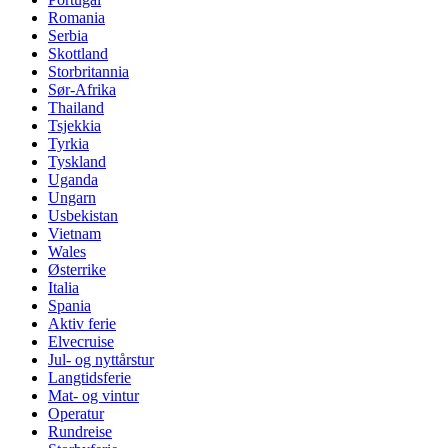
Romania
Serbia
Skottland
Storbritannia
Sør-Afrika
Thailand
Tsjekkia
Tyrkia
Tyskland
Uganda
Ungarn
Usbekistan
Vietnam
Wales
Østerrike
Italia
Spania
Aktiv ferie
Elvecruise
Jul- og nyttårstur
Langtidsferie
Mat- og vintur
Operatur
Rundreise