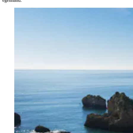
egenhånd.​​​​‌ ‍ ​‍​‍‌‍ ‌ ​‍‌‍‍‌‌‍‌ ‌‍‍‌‌‍ ‍​‍​‍​ ‍‍​‍​‍‌ ​ ‌‍​‌‌‍ ‍‌‍‍‌‌ ‌​‌ ‍‌​‍ ‍‌‍‍‌‌‍ ​‍​‍​‍ ​​‍​‍‌‍‍​‌ ​‍‌‍‌‌‌‍‌‍​‍​‍​ ‍‍​‍​‍‌‍‍​‌ ‌​‌ ‌​‌ ​​‌ ​ ​ ‍‍​‍ ​‍ ‌ ‌‍‌‍‍‌‌ ‌​‌ ‌‌‌ ​ ‌ ​‍‌‍‌‌‌‍‍‌‌ ​ ‌‍‌‌‌ ​‍​‍ ‍‌ ​ ‌‍​‌‌‍ ‍‌‍‍‌‌ ‌​‌ ‍‌​‍ ‍‌ ​ ‌ ‌​‌ ‌‌‌‍‌​‌‍‍‌‌‍ ​‍ ‌‍‍‌‌‍ ‍‌ ‌​‌‍‌‌‌‍ ‍‌ ‌​​‍ ‌‍‌‌‌‍‌​‌‍‍‌‌ ‌​​‍ ‌‍ ‌‌‍ ‌‍‌​‌‍‌‌​ ‌‌ ​​‌ ​‍‌‍‌‌‌ ​ ‌‍‌‌‌‍ ‍‌ ‌​‌‍​‌‌ ‌​‌‍‍‌‌‍ ‌‍ ‍​ ‍ ‌‍‍‌‌‍‌​​ ‌‌‍​ ‌ ​‍‌‍​‌‌‍‌‍‌ ‌​​‍ ‌​ ​‌​ ‍‌​ ‌ ​ ​‌​ ​​​ ​‍​ ‍ ‌ ‌​‌ ‍‌‌ ​​‌‍‌‌​ ‌‌‍​‍‌‍ ​‌‍ ‌‍‌ ​ ‍ ‌ ​​‌‍​‌‌ ‌​‌‍‍​​ ‌‌ ​ ‌ ‌‌‌‍​‍‌ ‌​‌‍‍‌‌ ‌​‌‍ ​‌‍‌‌​ ‌‍​‍‌‍​‌‌ ​ ‌‍‌‌‌‌‌‌‌ ​‍‌‍ ​​ ‌‌‍‍​‌ ‌​‌ ‌​‌ ​​‌ ​ ​‍‌‌​ ​ ‌​​‌​‍‌‌​ ​‍‌​‌‍​‍‌‌​ ​‍‌​‌‍‌ ‌‍‌‍‍‌‌ ‌​‌ ‌‌‌ ​ ‌ ​‍‌‍‌‌‌‍‍‌‌ ​ ‌‍‌‌‌ ​‍​‍ ‍‌ ​ ‌‍​‌‌‍ ‍‌‍‍‌‌ ‌​‌ ‍‌​‍ ‍‌ ​ ‌ ‌​‌ ‌‌‌‍‌​‌‍‍‌‌‍ ​‍‌‍‌‍‍‌‌‍‌​​ ‌‌‍​ ‌ ​‍‌‍​‌‌‍‌‍‌ ‌​​‍ ‌​ ​‌​ ‍‌​ ‌ ​ ​‌​ ​​​ ​‍​‍‌‍‌ ‌​‌ ‍‌‌ ​​‌‍‌‌​ ‌‌‍​‍‌‍ ​‌‍ ‌‍‌ ​‍‌‍‌ ​​‌‍​‌‌ ‌​‌‍‍​​ ‌‌ ​ ‌ ‌‌‌‍​‍‌ ‌​‌‍‍‌‌ ‌​‌‍ ​‌‍‌‌​‍‌‍‌ ​​‌‍‌‌‌ ​‍‌ ​ ‌ ​​‌‍‌‌‌‍​ ‌ ‌​‌‍‍‌‌ ‌‍‌‍‌‌​ ‌‌ ​​‌ ‌‌‌‍​‍‌‍ ​‌‍‍‌‌ ​ ‌‍‍​‌‍‌‌‌‍‌​​‍​‍‌ ‌