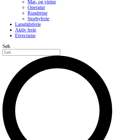
Mat- og vintur
Operatur
Rundreise
Storbyferie
Langtidsferie
Aktiv ferie
Elvecruise
Søk