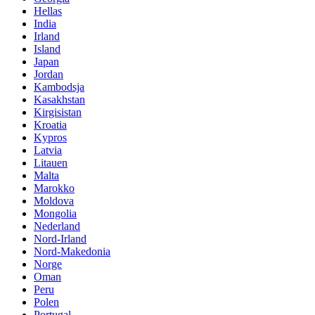
Hellas
India
Irland
Island
Japan
Jordan
Kambodsja
Kasakhstan
Kirgisistan
Kroatia
Kypros
Latvia
Litauen
Malta
Marokko
Moldova
Mongolia
Nederland
Nord-Irland
Nord-Makedonia
Norge
Oman
Peru
Polen
Portugal