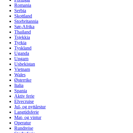
Romania
Serbia
Skottland
Storbritannia
Sør-Afrika
Thailand
Tsjekkia
Tyrkia
Tyskland
Uganda
Ungarn
Usbekistan
Vietnam
Wales
Østerrike
Italia
Spania
Aktiv ferie
Elvecruise
Jul- og nyttårstur
Langtidsferie
Mat- og vintur
Operatur
Rundreise