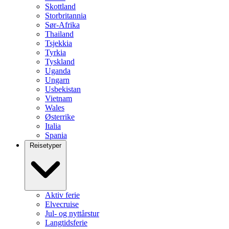
Skottland
Storbritannia
Sør-Afrika
Thailand
Tsjekkia
Tyrkia
Tyskland
Uganda
Ungarn
Usbekistan
Vietnam
Wales
Østerrike
Italia
Spania
Reisetyper
Aktiv ferie
Elvecruise
Jul- og nyttårstur
Langtidsferie