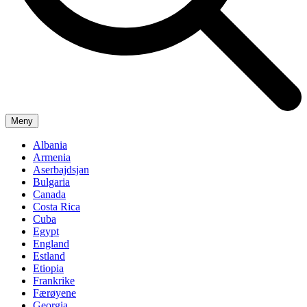
Meny
Albania
Armenia
Aserbajdsjan
Bulgaria
Canada
Costa Rica
Cuba
Egypt
England
Estland
Etiopia
Frankrike
Færøyene
Georgia