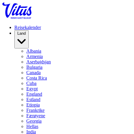
Reisekalender
Land
Albania
Armenia
Aserbajdsjan
Bulgaria
Canada
Costa Rica
Cuba
Egypt
England
Estland
Etiopia
Frankrike
Færøyene
Georgia
Hellas
India