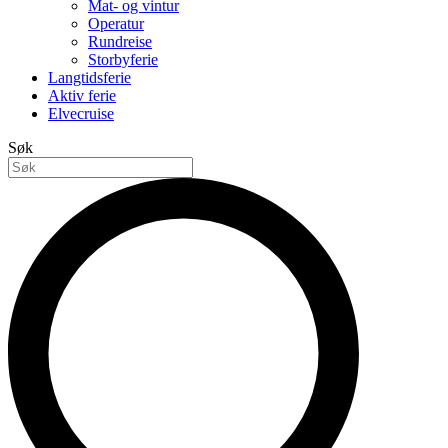
Mat- og vintur
Operatur
Rundreise
Storbyferie
Langtidsferie
Aktiv ferie
Elvecruise
Søk