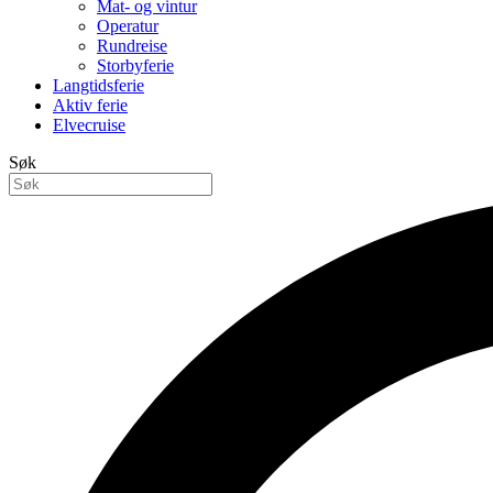
Mat- og vintur
Operatur
Rundreise
Storbyferie
Langtidsferie
Aktiv ferie
Elvecruise
Søk