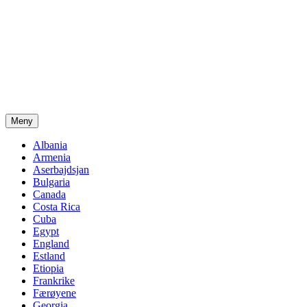
Meny
Albania
Armenia
Aserbajdsjan
Bulgaria
Canada
Costa Rica
Cuba
Egypt
England
Estland
Etiopia
Frankrike
Færøyene
Georgia