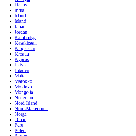
Hellas
India
Irland
Island
Japan
Jordan
Kambodsja
Kasakhstan
Kirgisistan
Kroatia
Kypros
Latvia
Litauen
Malta
Marokko
Moldova
Mongolia
Nederland
Nord-Irland
Nord-Makedonia
Norge
Oman
Peru
Polen
Portugal