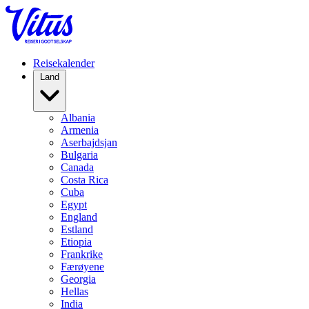
Reisekalender
Land
Albania
Armenia
Aserbajdsjan
Bulgaria
Canada
Costa Rica
Cuba
Egypt
England
Estland
Etiopia
Frankrike
Færøyene
Georgia
Hellas
India