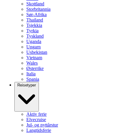
Skottland
Storbritannia
Sør-Afrika
Thailand
Tsjekkia
Tyrkia
Tyskland
Uganda
Ungarn
Usbekistan
Vietnam
Wales
Østerrike
Italia
Spania
Reisetyper
Aktiv ferie
Elvecruise
Jul- og nyttårstur
Langtidsferie