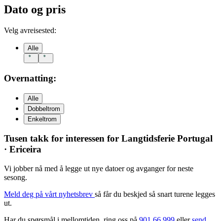
Dato og pris
Velg avreisested:
Alle
Overnatting:
Alle
Dobbeltrom
Enkeltrom
Tusen takk for interessen for
Langtidsferie Portugal
· Ericeira
Vi jobber nå med å legge ut nye datoer og avganger for neste
sesong.
Meld deg på vårt nyhetsbrev
så får du beskjed så snart turene legges
ut.
Har du spørsmål i mellomtiden, ring oss på
901 66 999
eller
send