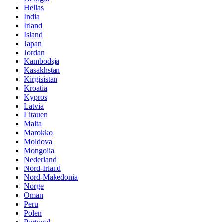
Hellas
India
Irland
Island
Japan
Jordan
Kambodsja
Kasakhstan
Kirgisistan
Kroatia
Kypros
Latvia
Litauen
Malta
Marokko
Moldova
Mongolia
Nederland
Nord-Irland
Nord-Makedonia
Norge
Oman
Peru
Polen
Portugal