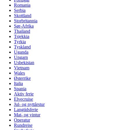
Romania
Serbia
Skottland
Storbritannia
Sør-Afrika
Thailand
Tsjekkia
Tyrkia
Tyskland
Uganda
Ungarn
Usbekistan
Vietnam
Wales
Østerrike
Italia
Spania
Aktiv ferie
Elvecruise
Jul- og nyttårstur
Langtidsferie
Mat- og vintur
Operatur
Rundreise