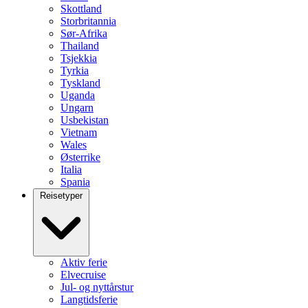
Skottland
Storbritannia
Sør-Afrika
Thailand
Tsjekkia
Tyrkia
Tyskland
Uganda
Ungarn
Usbekistan
Vietnam
Wales
Østerrike
Italia
Spania
Reisetyper
Aktiv ferie
Elvecruise
Jul- og nyttårstur
Langtidsferie