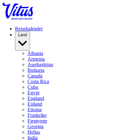
Reisekalender
Land
Albania
Armenia
Aserbajdsjan
Bulgaria
Canada
Costa Rica
Cuba
Egypt
England
Estland
Etiopia
Frankrike
Færøyene
Georgia
Hellas
India