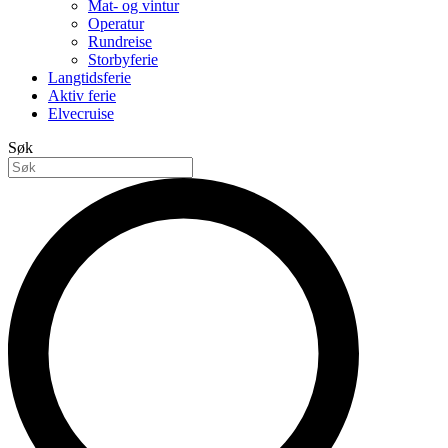
Mat- og vintur
Operatur
Rundreise
Storbyferie
Langtidsferie
Aktiv ferie
Elvecruise
Søk