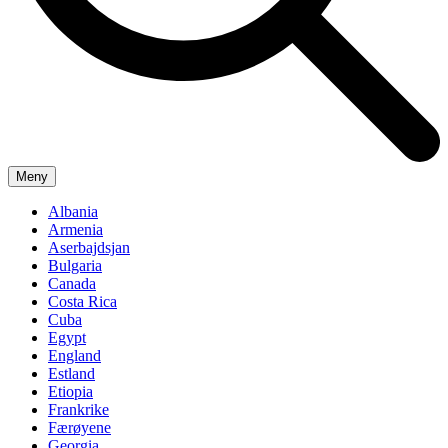
Meny
Albania
Armenia
Aserbajdsjan
Bulgaria
Canada
Costa Rica
Cuba
Egypt
England
Estland
Etiopia
Frankrike
Færøyene
Georgia