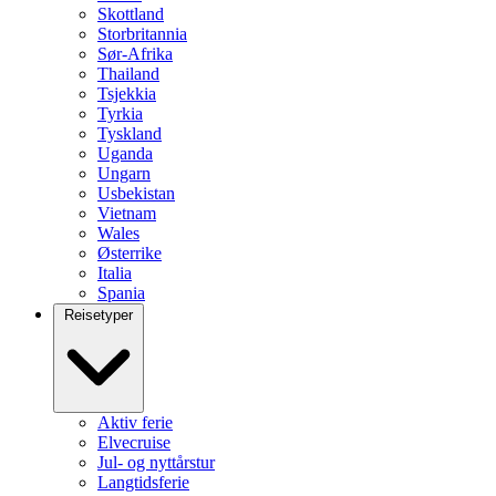
Skottland
Storbritannia
Sør-Afrika
Thailand
Tsjekkia
Tyrkia
Tyskland
Uganda
Ungarn
Usbekistan
Vietnam
Wales
Østerrike
Italia
Spania
Reisetyper
Aktiv ferie
Elvecruise
Jul- og nyttårstur
Langtidsferie