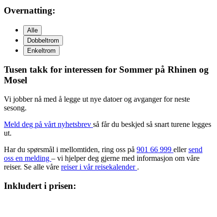
Overnatting:
Alle
Dobbeltrom
Enkeltrom
Tusen takk for interessen for
Sommer på Rhinen og
Mosel
Vi jobber nå med å legge ut nye datoer og avganger for neste
sesong.
Meld deg på vårt nyhetsbrev
så får du beskjed så snart turene legges
ut.
Har du spørsmål i mellomtiden, ring oss på
901 66 999
eller
send
oss en melding
– vi hjelper deg gjerne med informasjon om våre
reiser. Se alle våre
reiser i vår reisekalender
.
Inkludert i prisen: