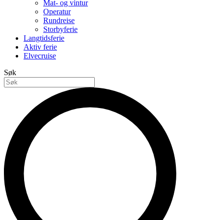
Mat- og vintur
Operatur
Rundreise
Storbyferie
Langtidsferie
Aktiv ferie
Elvecruise
Søk