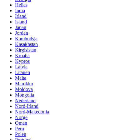
Hellas
India
Irland
Island
Japan
Jordan
Kambodsja
Kasakhstan
Kirgisistan
Kroatia
Kypros
Latvia
Litauen
Malta
Marokko
Moldova
Mongolia
Nederland
Nord-Irland
Nord-Makedonia
Norge
Oman
Peru
Polen
Portugal