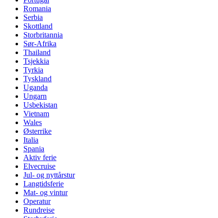
Romania
Serbia
Skottland
Storbritannia
Sør-Afrika
Thailand
Tsjekkia
Tyrkia
Tyskland
Uganda
Ungarn
Usbekistan
Vietnam
Wales
Østerrike
Italia
Spania
Aktiv ferie
Elvecruise
Jul- og nyttårstur
Langtidsferie
Mat- og vintur
Operatur
Rundreise