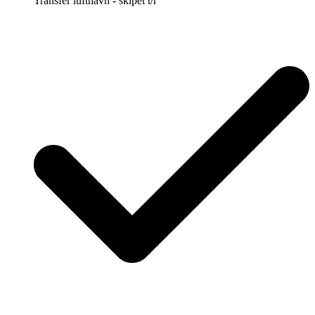
Transfer lufthavn - skipet t/r