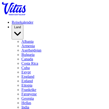
Reisekalender
Land
Albania
Armenia
Aserbajdsjan
Bulgaria
Canada
Costa Rica
Cuba
Egypt
England
Estland
Etiopia
Frankrike
Færøyene
Georgia
Hellas
India