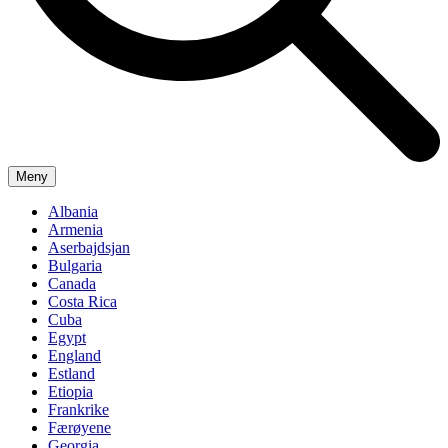
Meny
Albania
Armenia
Aserbajdsjan
Bulgaria
Canada
Costa Rica
Cuba
Egypt
England
Estland
Etiopia
Frankrike
Færøyene
Georgia