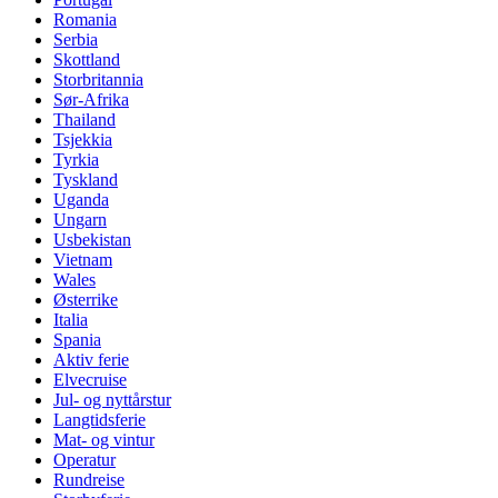
Romania
Serbia
Skottland
Storbritannia
Sør-Afrika
Thailand
Tsjekkia
Tyrkia
Tyskland
Uganda
Ungarn
Usbekistan
Vietnam
Wales
Østerrike
Italia
Spania
Aktiv ferie
Elvecruise
Jul- og nyttårstur
Langtidsferie
Mat- og vintur
Operatur
Rundreise