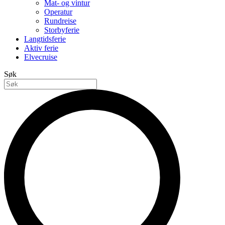
Mat- og vintur
Operatur
Rundreise
Storbyferie
Langtidsferie
Aktiv ferie
Elvecruise
Søk