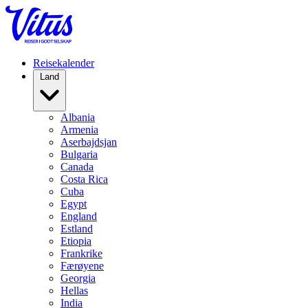
Reisekalender
Land
Albania
Armenia
Aserbajdsjan
Bulgaria
Canada
Costa Rica
Cuba
Egypt
England
Estland
Etiopia
Frankrike
Færøyene
Georgia
Hellas
India