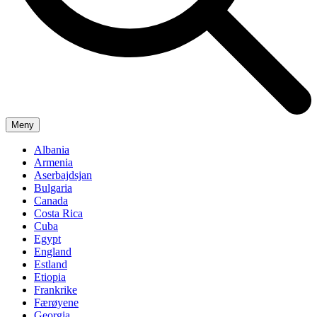
Meny
Albania
Armenia
Aserbajdsjan
Bulgaria
Canada
Costa Rica
Cuba
Egypt
England
Estland
Etiopia
Frankrike
Færøyene
Georgia