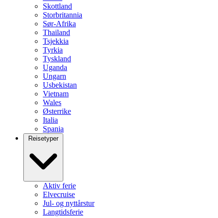
Skottland
Storbritannia
Sør-Afrika
Thailand
Tsjekkia
Tyrkia
Tyskland
Uganda
Ungarn
Usbekistan
Vietnam
Wales
Østerrike
Italia
Spania
Reisetyper
Aktiv ferie
Elvecruise
Jul- og nyttårstur
Langtidsferie