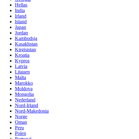
Hellas
India
Irland
Island
Japan
Jordan
Kambodsja
Kasakhstan
Kirgisistan
Kroatia
Kypros
Latvia
Litauen
Malta
Marokko
Moldova
Mongolia
Nederland
Nord-Irland
Nord-Makedonia
Norge
Oman
Peru
Polen
Portugal